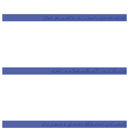
الهيئة العليا للمفاوضات والدعوة لـ ” قرار الاتحاد من أجل السلام”
هولاند يؤكد أن تعزيز الأسد لمكاسبه العسكرية يعزز التطرف
لافروف وكيري يشيدان بالأفكار الجديدة التي تم طرحها في لوزان