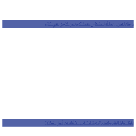
بريطانيا تعلن رسميا أنها ستستقبل عددا كبيرا من لاجئي مخيم كاليه
الهيئة العليا للمفاوضات والدعوة لـ ” قرار الاتحاد من أجل السلام”