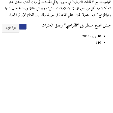
المواجهات مع “الجماعات الارهابية” في سوريا. وتأتي المحادثات في وقت تكثف دمشق حملتها
العسكرية ضد كل من تنظيم الدولة الاسلامية، “داعش”، وفصائل مقاتلة في مدينة حلب تتهمها
بالتواطؤ مع “جبهة النصرة” ذراع تنظيم القاعدة في سوريا. وقال وزير الدفاع الإيراني الجنرال
جيش الفتح يسيطر على “القراصي” ويقتل العشرات
اقرأ المزيد
10 يونيو، 2016
110