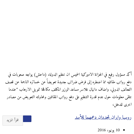
أكد مسؤول رفيع في الخزانة الاميركية الخميس ان تنظيم الدولة، (داعش) يواجه صعوبات في
دفع رواتب مقاتليه مما اضطره إلى فرض ضرائب جديدة تعويضاً عن خسائره الناجمة عن قصف
التحالف الدولي. واضاف دانيال غلاسر مساعد الوزير المكلف مكافحة تمويل الارهاب “عندما
نتلقى معلومات حول عدم قدرة التنظيم على دفع رواتب المقاتلين ومحاولته التعويض من مصادر
اخرى للدخل،
روسيا وايران تجددان دعمهما للأسد
اقرأ المزيد
10 يونيو، 2016