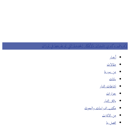
لافروف وكيري يشيدان بالأفكار الجديدة التي تم طرحها في لوزان
أخبار
مقالات
من سورية
بيانات
نشاطات التيار
حوارات
وثائق التيار
مكتب الدراسات والبحوث
من الانترنت
اتصل بنا