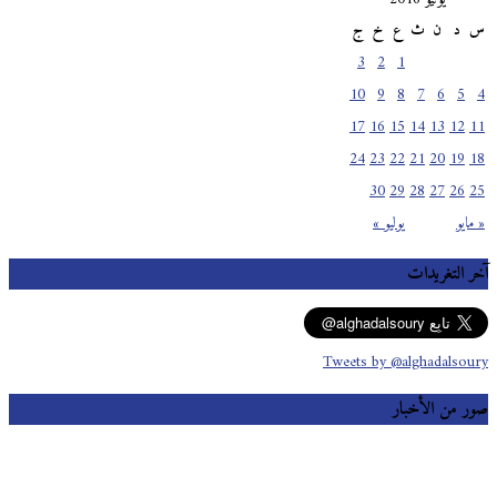
س
د
ن
ث
ع
خ
ج
3
2
1
10
9
8
7
6
5
4
17
16
15
14
13
12
11
24
23
22
21
20
19
18
30
29
28
27
26
25
« مايو
يوليو »
آخر التغريدات
Tweets by @alghadalsoury
صور من الأخبار