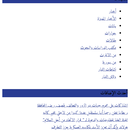
أخبار
الأخبار المميزة
بيانات
حوارات
مقالات
مكتب الدراسات والبحوث
من الانترنت
من سورية
نشاطات التيار
وثائق التيار
أحدث الإضافات
اشتباكات على عموم جبهات دير الزور والتحالف يقصف ريف المحافظة
بريطانيا تعلن رسميا أنها ستستقبل عددا كبيرا من لاجئي مخيم كاليه
الهيئة العليا للمفاوضات والدعوة لـ ” قرار الاتحاد من أجل السلام”
هولاند يؤكد أن تعزيز الأسد لمكاسبه العسكرية يعزز التطرف