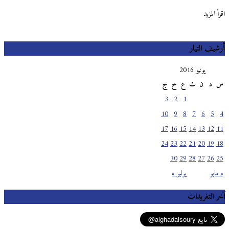
اقرأ المزيد
أرشيف التيار
يونيو 2016
س
د
ن
ث
ع
خ
ج
3
2
1
10
9
8
7
6
5
4
17
16
15
14
13
12
11
24
23
22
21
20
19
18
30
29
28
27
26
25
« مايو
يوليو »
آخر التغريدات