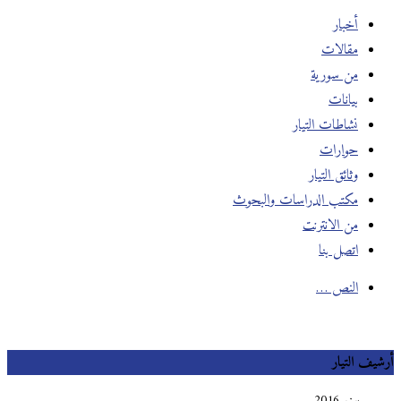
أخبار
مقالات
من سورية
بيانات
نشاطات التيار
حوارات
وثائق التيار
مكتب الدراسات والبحوث
من الانترنت
اتصل بنا
النص …
أرشيف التيار
يونيو 2016