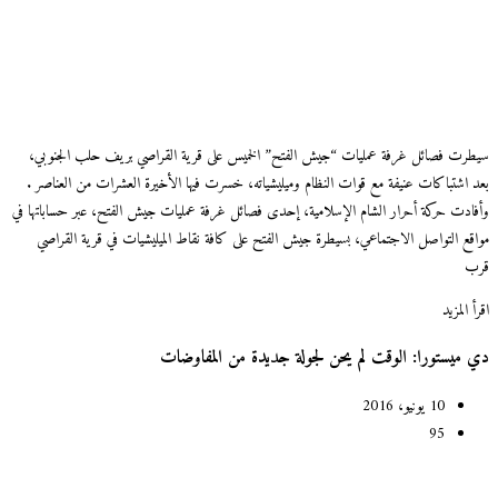
سيطرت فصائل غرفة عمليات “جيش الفتح” الخميس على قرية القراصي بريف حلب الجنوبي،
بعد اشتباكات عنيفة مع قوات النظام وميليشياته، خسرت فيها الأخيرة العشرات من العناصر .
وأفادت حركة أحرار الشام الإسلامية، إحدى فصائل غرفة عمليات جيش الفتح، عبر حساباتها في
مواقع التواصل الاجتماعي، بسيطرة جيش الفتح على كافة نقاط الميليشيات في قرية القراصي
قرب
اقرأ المزيد
دي ميستورا: الوقت لم يحن لجولة جديدة من المفاوضات
10 يونيو، 2016
95