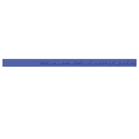
اشتباكات على عموم جبهات دير الزور والتحالف يقصف ريف المحافظة