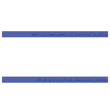
اشتباكات على عموم جبهات دير الزور والتحالف يقصف ريف المحافظة
بريطانيا تعلن رسميا أنها ستستقبل عددا كبيرا من لاجئي مخيم كاليه