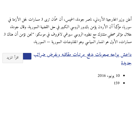
أعلن وزير الخارجية الأردني، ناصر جودة، الخميس، أن عمّان ترى 3 مسارات لحل الأزمة في
سوريا، مؤكداً أن الأردن يؤمن بالدور الروسي الكبير في حل القضية السورية. وقال جودة،
خلال مؤتمر صحفي مشترك مع نظيره الروسي سيرغي لافروف في موسكو: “نحن نؤمن أن هناك 3
مسارات، الأول هو المسار السياسي وهو المفاوضات السورية — السورية،
داعش يواجه صعوبات بدفع مرتبات مقاتليه ويفرض ضرائب
اقرأ المزيد
جديدة
10 يونيو، 2016
159