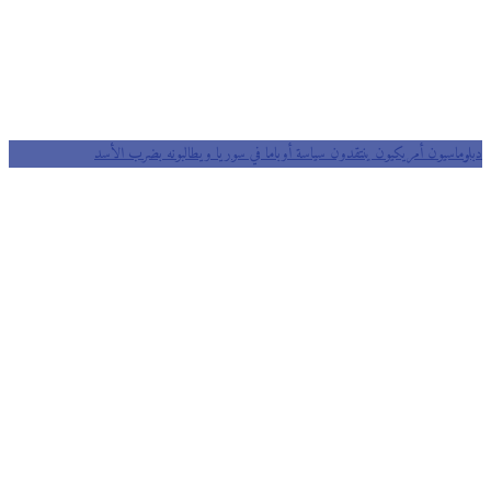
وماسيون أمريكيون ينتقدون سياسة أوباما في سوريا ويطالبونه بضرب الأسد