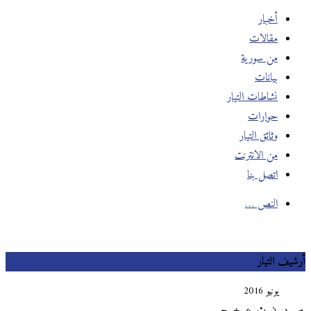
أخبار
مقالات
من سورية
بيانات
نشاطات التيار
حوارات
وثائق التيار
من الانترنت
اتصل بنا
النص …
يف التيار
يونيو 2016
د
ن
ث
ع
خ
ج