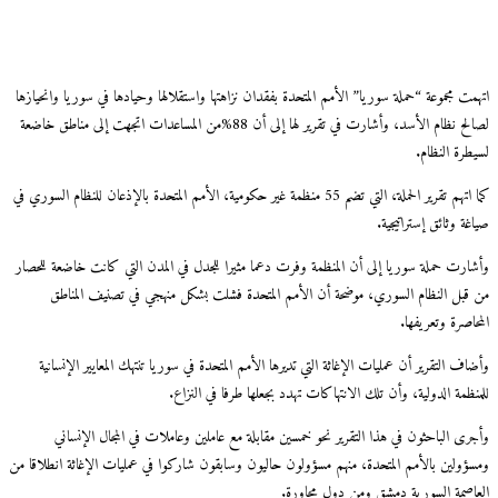
ت مجموعة “حملة سوريا” الأمم المتحدة بفقدان نزاهتها واستقلالها وحيادها في سوريا وانحيازها
لصالح نظام الأسد، وأشارت في تقرير لها إلى أن 88%من المساعدات اتجهت إلى مناطق خاضعة
طرة النظام.
كما اتهم تقرير الحملة، التي تضم 55 منظمة غير حكومية، الأمم المتحدة بالإذعان للنظام السوري في
ة وثائق إستراتيجية.
ارت حملة سوريا إلى أن المنظمة وفرت دعما مثيرا للجدل في المدن التي كانت خاضعة للحصار
قبل النظام السوري، موضحة أن الأمم المتحدة فشلت بشكل منهجي في تصنيف المناطق
اصرة وتعريفها.
ف التقرير أن عمليات الإغاثة التي تديرها الأمم المتحدة في سوريا تنتهك المعايير الإنسانية
ظمة الدولية، وأن تلك الانتهاكات تهدد بجعلها طرفا في النزاع.
رى الباحثون في هذا التقرير نحو خمسين مقابلة مع عاملين وعاملات في المجال الإنساني
ؤولين بالأمم المتحدة، منهم مسؤولون حاليون وسابقون شاركوا في عمليات الإغاثة انطلاقا من
اصمة السورية دمشق ومن دول مجاورة.