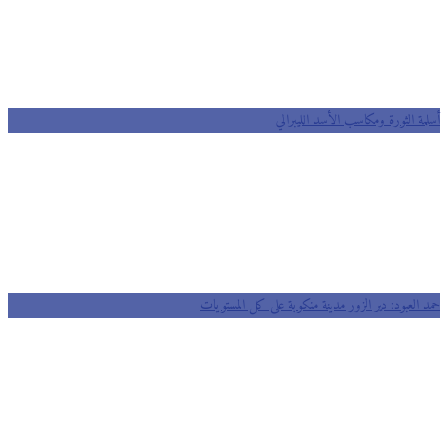
مة الثورة ومكاسب الأسد الليبرالي
 العبود: دير الزور مدينة منكوبة على كل المستويات