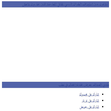
نتاغون يدين استهداف الطيران الروسي لمقاتلي المعارضة الذين يحاربون داعش
ي العبدالله يتعرض لمحاولة اغتيال في حلب
شارك على فيسبوك
شارك على تويتر
شارك على جوجل