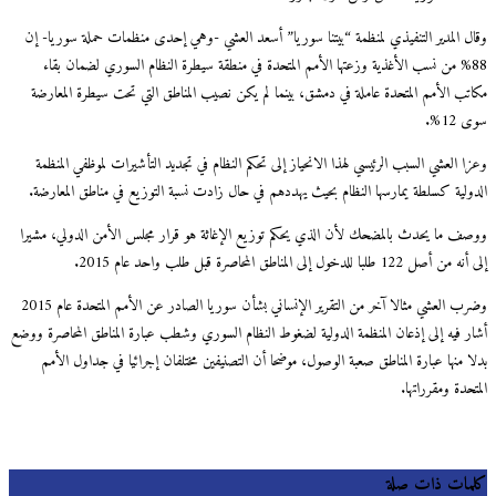
ل المدير التنفيذي لمنظمة “بيتنا سوريا” أسعد العشي -وهي إحدى منظمات حملة سوريا- إن
88% من نسب الأغذية وزعتها الأمم المتحدة في منطقة سيطرة النظام السوري لضمان بقاء
تب الأمم المتحدة عاملة في دمشق، بينما لم يكن نصيب المناطق التي تحت سيطرة المعارضة
12%.
 العشي السبب الرئيسي لهذا الانحياز إلى تحكم النظام في تجديد التأشيرات لموظفي المنظمة
ولية كسلطة يمارسها النظام بحيث يهددهم في حال زادت نسبة التوزيع في مناطق المعارضة.
ف ما يحدث بالمضحك لأن الذي يحكم توزيع الإغاثة هو قرار مجلس الأمن الدولي، مشيرا
 122 طلبا للدخول إلى المناطق المحاصرة قبل طلب واحد عام 2015.
وضرب العشي مثالا آخر من التقرير الإنساني بشأن سوريا الصادر عن الأمم المتحدة عام 2015
ر فيه إلى إذعان المنظمة الدولية لضغوط النظام السوري وشطب عبارة المناطق المحاصرة ووضع
ا منها عبارة المناطق صعبة الوصول، موضحا أن التصنيفين مختلفان إجرائيا في جداول الأمم
حدة ومقرراتها.
مات ذات صلة