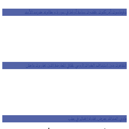
وماسيون أمريكيون ينتقدون سياسة أوباما في سوريا ويطالبونه بضرب الأسد
نتاغون يدين استهداف الطيران الروسي لمقاتلي المعارضة الذين يحاربون داعش
ي العبدالله يتعرض لمحاولة اغتيال في حلب