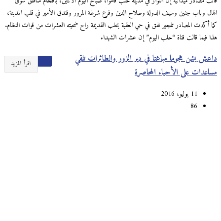
قالت مصادر ميدانية إن الثوار في مدينة حلب قاموا، صباح اليوم الاثنين، باقتحام مناطق سوق
الهال وباب جنين وسيف الدولة وصلاح الدين وفرع شرطة المرور وفندق الأمير في قلب المدينة،
كما أكدت المصادر تفجير نفق في حي العقبة بحلب القديمة راح ضحيته العشرات من قوات النظام.
هذا فيما قالت قناة “حلب اليوم” إن عشرات الشهداء
داعش يشن هجوما مباغتا في دير الزور والطائرات تلقي
اقرأ المزيد
مساعدات على الأحياء المحاصرة
11 يوليو، 2016
86