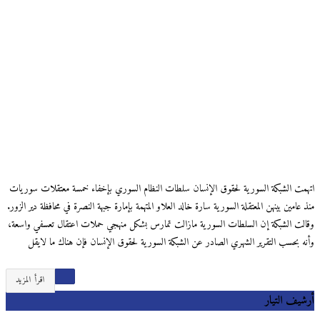
اتهمت الشبكة السورية لحقوق الإنسان سلطات النظام السوري بإخفاء خمسة معتقلات سوريات
منذ عامين بينهن المعتقلة السورية سارة خالد العلاو المتهمة بإمارة جبهة النصرة في محافظة دير الزور.
وقالت الشبكة إن السلطات السورية مازالت تمارس بشكل منهجي حملات اعتقال تعسفي واسعة،
وأنه بحسب التقرير الشهري الصادر عن الشبكة السورية لحقوق الإنسان فإن هناك ما لايقل
اقرأ المزيد
أرشيف التيار