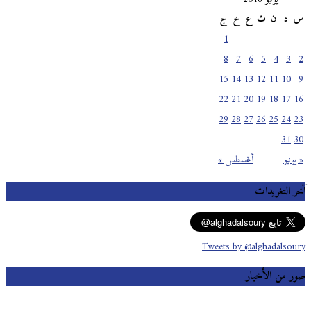
س
د
ن
ث
ع
خ
ج
1
8
7
6
5
4
3
2
15
14
13
12
11
10
9
22
21
20
19
18
17
16
29
28
27
26
25
24
23
31
30
« يونيو
أغسطس »
آخر التغريدات
Tweets by @alghadalsoury
صور من الأخبار