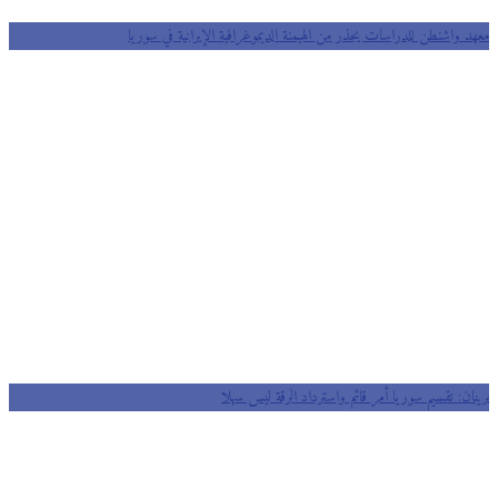
معهد واشنطن للدراسات يحذر من الهيمنة الديموغرافية الإيرانية في سوريا
برينان: تقسيم سوريا أمر قائم واسترداد الرقة ليس سهلا