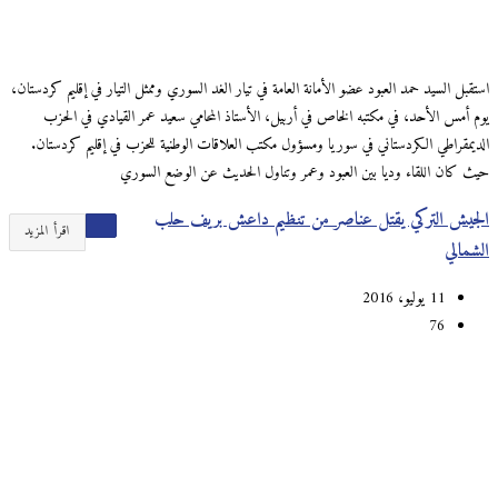
استقبل السيد حمد العبود عضو الأمانة العامة في تيار الغد السوري وممثل التيار في إقليم كردستان،
يوم أمس الأحد، في مكتبه الخاص في أربيل، الأستاذ المحامي سعيد عمر القيادي في الحزب
الديمقراطي الكردستاني في سوريا ومسؤول مكتب العلاقات الوطنية للحزب في إقليم كردستان.
حيث كان اللقاء وديا بين العبود وعمر وتناول الحديث عن الوضع السوري
الجيش التركي يقتل عناصر من تنظيم داعش بريف حلب
اقرأ المزيد
الشمالي
11 يوليو، 2016
76