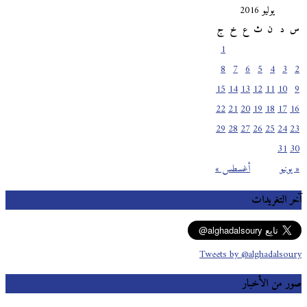
يوليو 2016
س
د
ن
ث
ع
خ
ج
1
8
7
6
5
4
3
2
15
14
13
12
11
10
9
22
21
20
19
18
17
16
29
28
27
26
25
24
23
31
30
« يونيو
أغسطس »
آخر التغريدات
Tweets by @alghadalsoury
صور من الأخبار