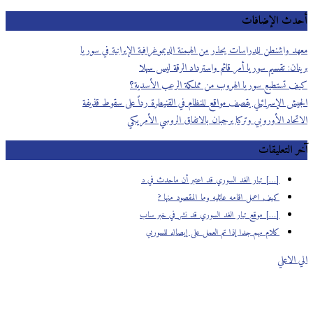
أحدث الإضافات
معهد واشنطن للدراسات يحذر من الهيمنة الديموغرافية الإيرانية في سوريا
برينان: تقسيم سوريا أمر قائم واسترداد الرقة ليس سهلا
كيف تستطيع سوريا الهروب من مملكة الرعب الأسدية؟
الجيش الإسرائيلي يقصف مواقع للنظام في القنيطرة رداً على سقوط قذيفة
الاتحاد الأوروبي وتركيا يرحبان بالاتفاق الروسي الأمريكي
آخر التعليقات
[…] تيار الغد السوري قد اعتبر أن ماحدث في د
كيف اعمل اقامه عائليه وما المقصود منها ?
[…] موقع تيار الغد السوري قد نشر في خبر ساب
كلام مهم جدا إذا تم العمل على إيصاله للسوريي
الي الاعلي