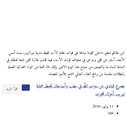
شن مقاتلو تنظيم داعش هجوما مباغتا على قوات نظام الأسد بمحيط مدينة ديرالزور، مساء أمس
الأحد، أسفر عن قتلى وجرحى في صفوف قوات الأسد، فيما قامت طائرة شحن تابعة للنظام في
الساعة السادسة والنصف من صباح هذا اليوم الاثنين بإلقاء 26 شحنة من المواد الغذائية المحملة
بالمظلات مقدمة من برنامج الغذاء العالمي التابع للأمم المتحدة.
مصرع قيادي من حزب الله في حلب وأبيدجان تحبط عملية
اقرأ المزيد
تهريب أموال للحزب
11 يوليو، 2016
109