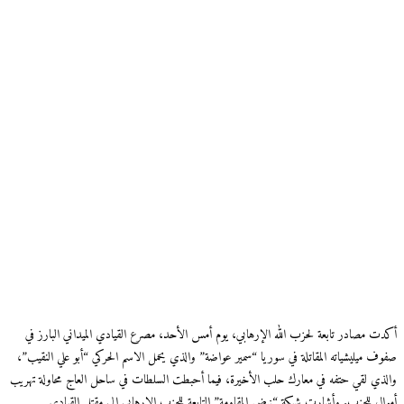
أكدت مصادر تابعة لحزب الله الإرهابي، يوم أمس الأحد، مصرع القيادي الميداني البارز في
صفوف ميليشياته المقاتلة في سوريا “سمير عواضة” والذي يحمل الاسم الحركي “أبو علي النقيب”،
والذي لقي حتفه في معارك حلب الأخيرة، فيما أحبطت السلطات في ساحل العاج محاولة تهريب
أموال للحزب. وأشارت شبكة “نبض المقاومة” التابعة للحزب الإرهابي إلى مقتل القيادي