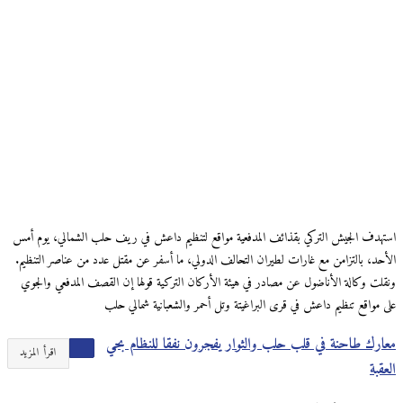
استهدف الجيش التركي بقذائف المدفعية مواقع لتنظيم داعش في ريف حلب الشمالي، يوم أمس
الأحد، بالتزامن مع غارات لطيران التحالف الدولي، ما أسفر عن مقتل عدد من عناصر التنظيم.
ونقلت وكالة الأناضول عن مصادر في هيئة الأركان التركية قولها إن القصف المدفعي والجوي
على مواقع تنظيم داعش في قرى البراغيتة وتل أحمر والشعبانية شمالي حلب
معارك طاحنة في قلب حلب والثوار يفجرون نفقا للنظام بحي
اقرأ المزيد
العقبة