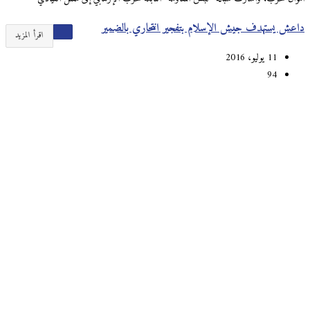
داعش يستهدف جيش الإسلام بتفجير انتحاري بالضمير
اقرأ المزيد
11 يوليو، 2016
94