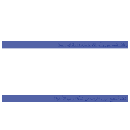
برينان: تقسيم سوريا أمر قائم واسترداد الرقة ليس سهلا
كيف تستطيع سوريا الهروب من مملكة الرعب الأسدية؟