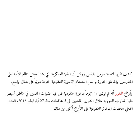
كشف تقرير لمنظمة هيومن رايتس ووتش أن الحملة العسكرية التي يشنها جيش نظام الأسد على
المعارضين والمناطق المحررة تواصل استخدام الذخيرة العنقودية المحرمة دولياً على نطاق واسع.
وأوضح
التقرير
أنه تم توثيق 47 هجوماً بذخيرة عنقودية قتل فيها عشرات المدنيين في مناطق تسيطر
عليها المعارضة السورية خلال الشهرين الماضيين في 3 محافظات منذ 27 أيار/مايو 2016. العدد
الفعلي لهجمات الذخائر العنقودية على الأرجح أكبر من ذلك.