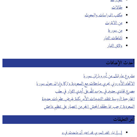
مقالات
مكتب الدراسات والبحوث
من الانترنت
من سورية
نشاطات التيار
وثائق التيار
أحدث الإضافات
مشروع مارشال من أوروبا إلى سوريا
الاتحاد الأوروبي يجري مباحثات مع السعودية وتركيا وإيران حول سوريا
مصرع قيادي جديد في حزب الله على أيدي الثوار في حلب
الخارجية الروسية تنتقد التهديدات الأمريكية بفرض عقوبات جديدة
السعودية ترحب بما حققه الجيش الحر من انتصار على تنظيم داعش
آخر التعليقات
[…] تيار الغد السوري قد اعتبر أن ماحدث في د