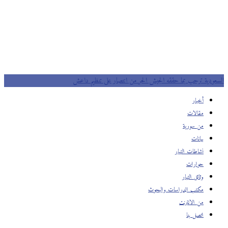
السعودية ترحب بما حققه الجيش الحر من انتصار على تنظيم داعش
أخبار
مقالات
من سورية
بيانات
نشاطات التيار
حوارات
وثائق التيار
مكتب الدراسات والبحوث
من الانترنت
اتصل بنا