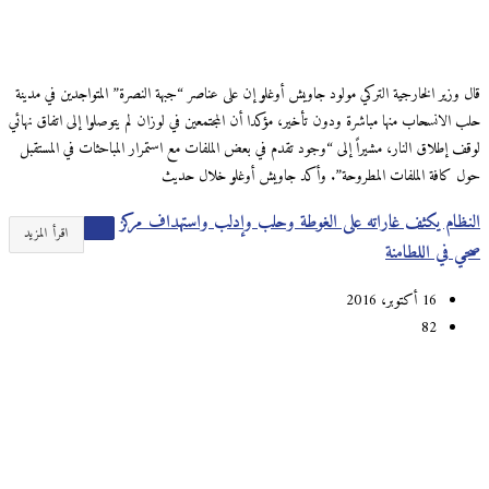
قال وزير الخارجية التركي مولود جاويش أوغلو إن على عناصر “جبهة النصرة” المتواجدين في مدينة
حلب الانسحاب منها مباشرة ودون تأخير، مؤكدا أن المجتمعين في لوزان لم يتوصلوا إلى اتفاق نهائي
لوقف إطلاق النار، مشيراً إلى “وجود تقدم في بعض الملفات مع استمرار المباحثات في المستقبل
حول كافة الملفات المطروحة”. وأكد جاويش أوغلو خلال حديث
النظام يكثف غاراته على الغوطة وحلب وإدلب واستهداف مركز
اقرأ المزيد
صحي في اللطامنة
16 أكتوبر، 2016
82