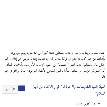
أعلنت مصادر بريطانية رسمية أن لندن ستستقبل عددا كبيرا من اللاجئين، بينهم سوريون
وأفغان، من مخيم كاليه للاجئين في فرنسا خلال أيام، وذلك بعد إعلان باريس عن إغلاق المخيم
بشكل نهائي ومطالبتها لندن بتحمل “حصصها” من الجهود الإنسانية الأوروبية. وأوضحت المصادر
أن “مسؤولين فرنسيين وبريطانيين بدأوا بالفعل بتسجيل الأطفال الموجودين دون مرافق في مخيم
غابة
الهيئة العليا للمفاوضات والدعوة لـ ” قرار الاتحاد من أجل
اقرأ المزيد
السلام”
16 أكتوبر، 2016