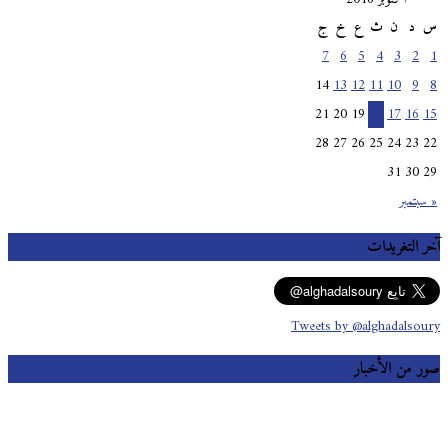
س
د
ن
ث
ع
خ
ج
7
6
5
4
3
2
1
14
13
12
11
10
9
8
21
20
19
18
17
16
15
28
27
26
25
24
23
22
31
30
29
« سبتمبر
آخر التغريدات
Tweets by @alghadalsoury
صور من الأخبار