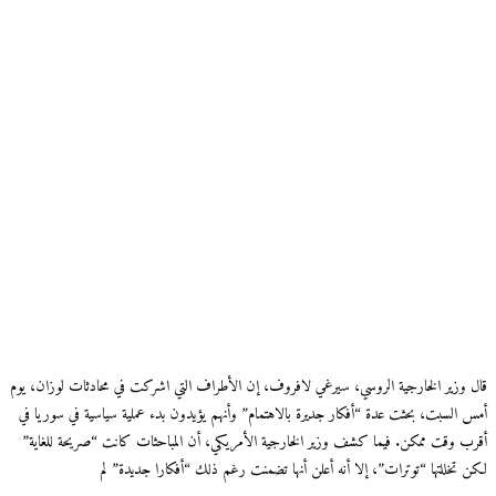
قال وزير الخارجية الروسي، سيرغي لافروف، إن الأطراف التي اشركت في محادثات لوزان، يوم
أمس السبت، بحثت عدة “أفكار جديرة بالاهتمام” وأنهم يؤيدون بدء عملية سياسية في سوريا في
أقرب وقت ممكن. فيما كشف وزير الخارجية الأمريكي، أن المباحثات كانت “صريحة للغاية”
لكن تخللتها “توترات”، إلا أنه أعلن أنها تضمنت رغم ذلك “أفكارا جديدة” لم