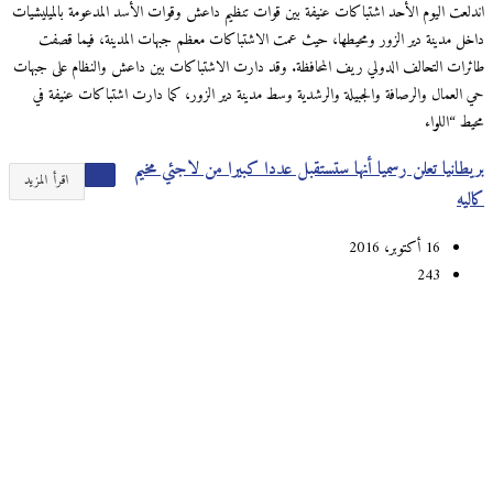
اندلعت اليوم الأحد اشتباكات عنيفة بين قوات تنظيم داعش وقوات الأسد المدعومة بالميليشيات
داخل مدينة دير الزور ومحيطها، حيث عمت الاشتباكات معظم جبهات المدينة، فيما قصفت
طائرات التحالف الدولي ريف المحافظة. وقد دارت الاشتباكات بين داعش والنظام على جبهات
حي العمال والرصافة والجبيلة والرشدية وسط مدينة دير الزور، كما دارت اشتباكات عنيفة في
محيط “اللواء
بريطانيا تعلن رسميا أنها ستستقبل عددا كبيرا من لاجئي مخيم
اقرأ المزيد
كاليه
16 أكتوبر، 2016
243