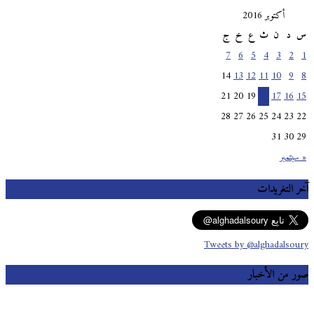
أكتوبر 2016
س
د
ن
ث
ع
خ
ج
7
6
5
4
3
2
1
14
13
12
11
10
9
8
21
20
19
18
17
16
15
28
27
26
25
24
23
22
31
30
29
« سبتمبر
آخر التغريدات
Tweets by @alghadalsoury
صور من الأخبار