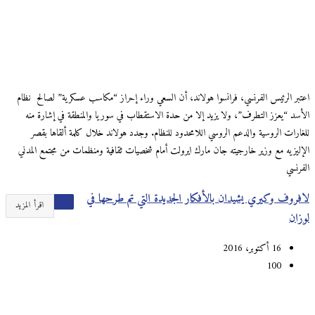
اعتبر الرئيس الفرنسي، فرانسوا هولاند، أن السعي وراء إحراز “مكاسب عسكرية” لصالح نظام
الأسد “يعزز التطرف”، ولا يزيد إلا من حدة الاستقطاب في سوريا والمنطقة في إشارة منه
للغارات الروسية والدعم الروسي اللامحدود للنظام. وجدد هولاند خلال كلمة ألقاها بقصر
الإليزيه مع وزير خارجيته جان مارك ايرولت أمام شخصيات ثقافية ومنظمات من مجتمع المدني
الفرنسي
لافروف وكيري يشيدان بالأفكار الجديدة التي تم طرحها في
اقرأ المزيد
لوزان
16 أكتوبر، 2016
100