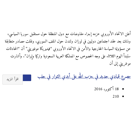
أعلن الاتحاد الأوروبي عزمه إجراء مفاوضات مع دول المنطقة حول مستقبل سوريا السياسي،
وذلك بعد عقد اجتماعين دوليين في لوزان ولندن حول الملف السوري. ونقلت مصادر متطابقة
عن مسؤولة السياسة الخارجية والأمن في الاتحاد الأوروبي “فيديريكا موغيريني” أن “المحادثات
ستبدأ اليوم الثلاثاء على وجه الخصوص مع المملكة العربية السعودية وتركيا وإيران”. وأشارت
موغريني إلى أن
مصرع قيادي جديد في حزب الله على أيدي الثوار في حلب
اقرأ المزيد
18 أكتوبر، 2016
210