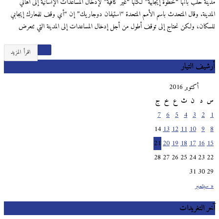
مدينة حلب بأنها “خطوة إيجابية” لكنها “غير كافية” لإدخال المساعدات الإنسانية إلى أهالي
المدينة. وقال المتحدث باسم الأمم المتحدة “استيفان دوجاريك” إن “أي وقف للمعارك إيجابي
للسكان، ولكن نحتاج إلى توقف أطول من أجل إدخال المساعدات إلى المدينة التي تتعرض
اقرأ المزيد
أرشيف التيار
أكتوبر 2016
س
د
ن
ث
ع
خ
ج
7
6
5
4
3
2
1
14
13
12
11
10
9
8
21
20
19
18
17
16
15
28
27
26
25
24
23
22
31
30
29
« سبتمبر
آخر التغريدات