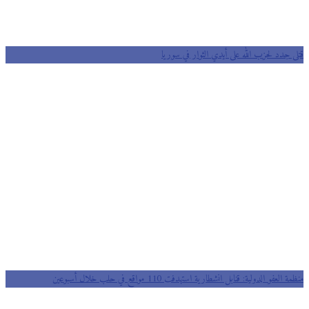
قتلى جدد لحزب الله على أيدي الثوار في سوريا
منظمة العفو الدولية: قنابل انشطارية استهدفت 110 مواقع في حلب خلال أسبوعين