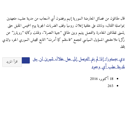
قال مقاتلون من فصائل المعارضة السورية إنهم يرفضون أي انسحاب من مدينة حلب، متعهدين
بمواصلة القتال، وذلك على خلفية إعلان روسيا وقف الضربات الجوية يوم الخميس المقبل حتى
يتسنى للمقاتلين المغادرة والفصل بينهم وبين مقاتلي “جبهة النصرة”. ونقلت وكالة “رويترز” عن
زكريا ملاحفجي المسؤول السياسي لتجمع “فاستقم كما أمرت” التابع للجيش السوري الحر، والذي
يتخذ
دي ميستورا: إذا لم يتم التوصل إلى حل خلال شهرين لن يبق
اقرأ المزيد
لمدينة حلب أي وجود
18 أكتوبر، 2016
265