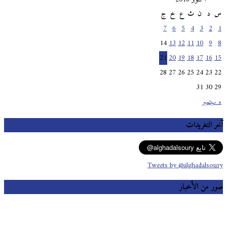
س
د
ن
ث
ع
خ
ج
7
6
5
4
3
2
1
14
13
12
11
10
9
8
21
20
19
18
17
16
15
28
27
26
25
24
23
22
31
30
29
« سبتمبر
آخر التغريدات
Tweets by @alghadalsoury
صور من الأخبار