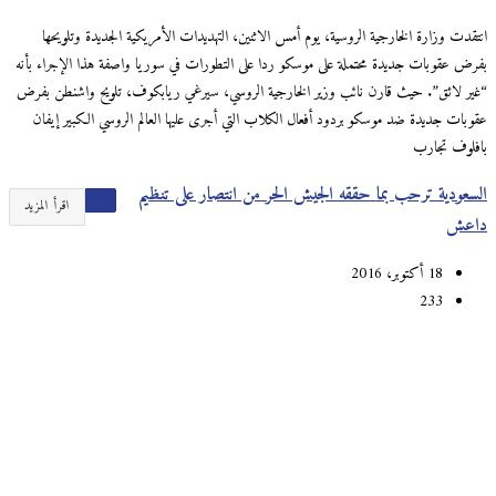
انتقدت وزارة الخارجية الروسية، يوم أمس الاثنين، التهديدات الأمريكية الجديدة وتلويحها
بفرض عقوبات جديدة محتملة على موسكو ردا على التطورات في سوريا واصفة هذا الإجراء بأنه
“غير لائق”. حيث قارن نائب وزير الخارجية الروسي، سيرغي ريابكوف، تلويح واشنطن بفرض
عقوبات جديدة ضد موسكو بردود أفعال الكلاب التي أجرى عليها العالم الروسي الكبير إيفان
بافلوف تجارب
السعودية ترحب بما حققه الجيش الحر من انتصار على تنظيم
اقرأ المزيد
داعش
18 أكتوبر، 2016
233