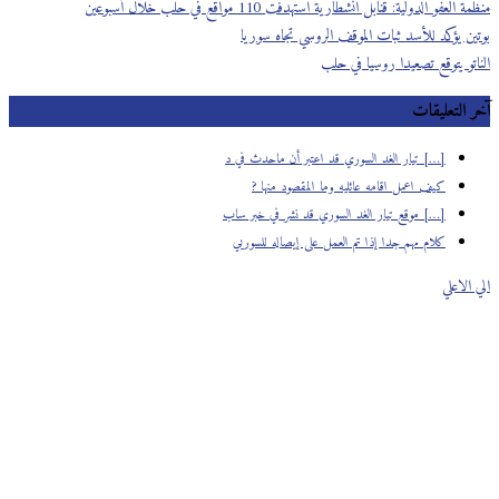
منظمة العفو الدولية: قنابل انشطارية استهدفت 110 مواقع في حلب خلال أسبوعين
بوتين يؤكد للأسد ثبات الموقف الروسي تجاه سوريا
الناتو يتوقع تصعيدا روسيا في حلب
آخر التعليقات
[…] تيار الغد السوري قد اعتبر أن ماحدث في د
كيف اعمل اقامه عائليه وما المقصود منها ?
[…] موقع تيار الغد السوري قد نشر في خبر ساب
كلام مهم جدا إذا تم العمل على إيصاله للسوريي
الي الاعلي