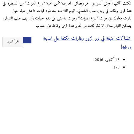
تمكنت كتائب الجيش السوري الحر وفصائل المعارضة ضمن عملية “درع الفرات” من السيطرة على
عدة قرى ونقاط في ريف حلب الشمالي، اليوم الثلاثاء، بعد طرد قوات داعش منها. حيث
دارت معارك بين قوات “درع الفرات” وقوات داعش على عدة جبهات في ريف حلب الشمالي
ليتمكن الثوار خلال الاشتباكات من تحرير عدة قرى ونقاط على حساب
اشتباكات عنيفة في دير الزور وغارات مكثفة على المدينة
اقرأ المزيد
وريفها
18 أكتوبر، 2016
193