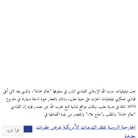
نعت ميليشيات حزب الله الإرهابي القيادي البارز في صفوفها “حاتم حمادة”، والذي يعد ثاني أعلى
قيادي عسكري لميليشيات الحزب على جبهة حلب، وذلك بانفجار عبوة ناسفة بسيارته في مشروع
1070 شقة في مدينة حلب. ونقلت مواقع لبنانية تابع لحزب الله عن مصدر قوله إن القيادي
“حاتم حمادة” والملقب بـ”حاج علاء” والمتحدر من بلدة القماطية في
الخارجية الروسية تنتقد التهديدات الأمريكية بفرض عقوبات
اقرأ المزيد
جديدة