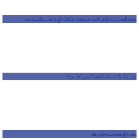
منظمة العفو الدولية: قنابل انشطارية استهدفت 110 مواقع في حلب خلال أسبوعين
بوتين يؤكد للأسد ثبات الموقف الروسي تجاه سوريا
الناتو يتوقع تصعيدا روسيا في حلب