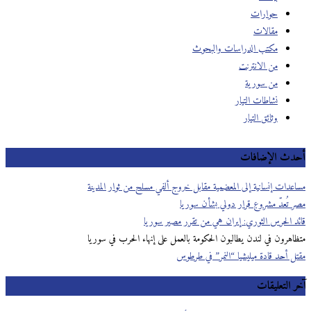
حوارات
مقالات
مكتب الدراسات والبحوث
من الانترنت
من سورية
نشاطات التيار
وثائق التيار
أحدث الإضافات
مساعدات إنسانية إلى المعضمية مقابل خروج ألفي مسلح من ثوار المدينة
مصر تُعدّ مشروع قرار دولي بشأن سوريا
قائد الحرس الثوري: إيران هي من تقرر مصير سوريا
متظاهرون في لندن يطالبون الحكومة بالعمل على إنهاء الحرب في سوريا
مقتل أحد قادة ميليشيا “النمر” في طرطوس
آخر التعليقات