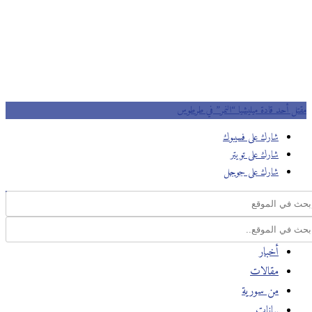
مقتل أحد قادة ميليشيا “النمر” في طرطوس
شارك على فسيبوك
شارك على تويتر
شارك على جوجل
أخبار
مقالات
من سورية
بيانات