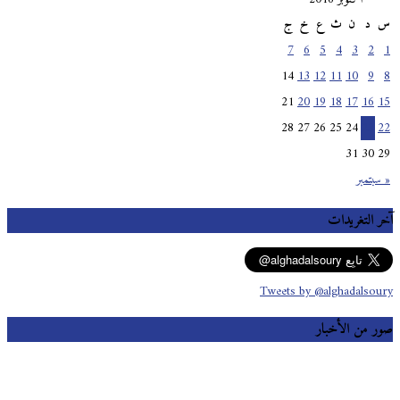
س
د
ن
ث
ع
خ
ج
7
6
5
4
3
2
1
14
13
12
11
10
9
8
21
20
19
18
17
16
15
28
27
26
25
24
23
22
31
30
29
« سبتمبر
آخر التغريدات
Tweets by @alghadalsoury
صور من الأخبار