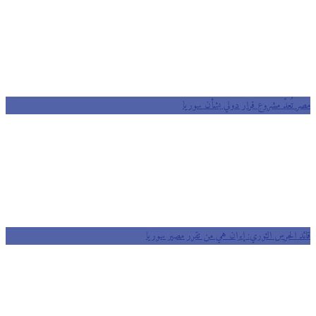
مصر تُعدّ مشروع قرار دولي بشأن سوريا
قائد الحرس الثوري: إيران هي من تقرر مصير سوريا