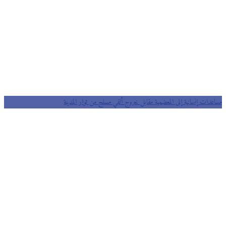
مساعدات إنسانية إلى المعضمية مقابل خروج ألفي مسلح من ثوار المدينة