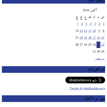
أرشيف التيار
أكتوبر 2016
س
د
ن
ث
ع
خ
ج
7
6
5
4
3
2
1
14
13
12
11
10
9
8
21
20
19
18
17
16
15
28
27
26
25
24
23
22
31
30
29
« سبتمبر
آخر التغريدات
Tweets by @alghadalsoury
صور من الأخبار