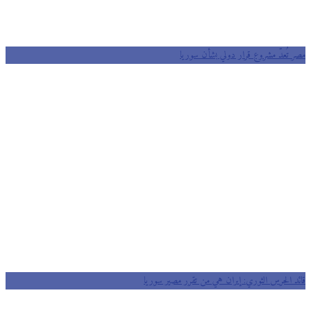
مصر تُعدّ مشروع قرار دولي بشأن سوريا
قائد الحرس الثوري: إيران هي من تقرر مصير سوريا