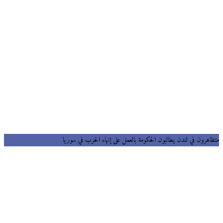
متظاهرون في لندن يطالبون الحكومة بالعمل على إنهاء الحرب في سوريا