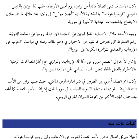
وكان الأسد قد تلقى اتصالاً هاتفياُ من بوتين، يوم أمس الأربعاء، عقب لقاء بوتين بالرئيس
الفرنسي “فرانسوا هولاند” والمستشارة الألمانية “أنجيلا ميركل” في برلين، بحثا خلاله ما دار خلال
الاجتماع والمستجدات الميدانية الأخيرة في سوريا.
ووجه الأسد، خلال الاتصال، الشكر لبوتين على “الجهود التي تبذلها روسيا على الساحة الدولية،
رغم الضغوط التي تتعرض لها لثنيها عن الاستمرار في دعم نظامه ومنعه في مواصلة “الحرب على
الإرهاب والتصدي للمؤامرة الكونية على سوريا”.
وأشار الأسد إلى “تصميم سوريا على مكافحة الإرهاب، بالتوازي مع إنجاز المصالحات الوطنية
والاستمرار بالعمل باتجاه تفعيل المسار السياسي لحل الأزمة السورية”.
وكان آخر اتصال أجري بين الطرفين في شهر آذار/مارس الماضي، حيث طلب بوتين من الأسد
تهيئة الظروف المواتية لبدء عملية التسوية السياسية في سوريا تحت إشراف الأمم المتحدة كما أبلغه
ببدء سحب الجزء الأكبر من مجموعة الطيران الحربي الروسي.
كلمات ذات صلة
أنجيلا ميركل اتصال هاتفي الأمم المتحدة الحرب على الإرهاب برلين روسيا فرانسوا هولاند