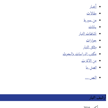
أخبار
مقالات
من سورية
بيانات
نشاطات التيار
حوارات
وثائق التيار
مكتب الدراسات والبحوث
من الانترنت
اتصل بنا
النص …
أرشيف التيار
أكتوبر 2016