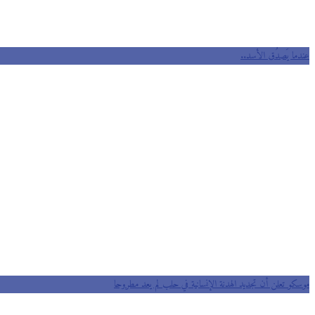
عندما يَصدُق الأسد..
موسكو تعلن أن تجديد الهدنة الإنسانية في حلب لم يعد مطروحا