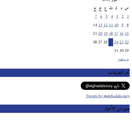
س
د
ن
ث
ع
خ
ج
7
6
5
4
3
2
1
14
13
12
11
10
9
8
21
20
19
18
17
16
15
28
27
26
25
24
23
22
31
30
29
« سبتمبر
آخر التغريدات
Tweets by @alghadalsoury
صور من الأخبار