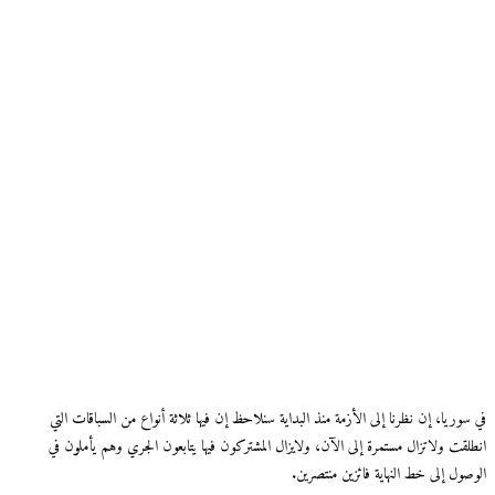
في سوريا، إن نظرنا إلى الأزمة منذ البداية سنلاحظ إن فيها ثلاثة أنواع من السباقات التي
انطلقت ولاتزال مستمرة إلى الآن، ولايزال المشتركون فيها يتابعون الجري وهم يأملون في
الوصول إلى خط النهاية فائزين منتصرين.