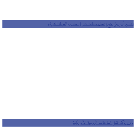
النظام يُصر على منع إدخال مساعدات إلى حلب والغوطة الشرقية
بوتين يؤكد فشل المباحثات الروسية اﻷمريكية