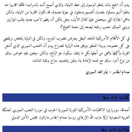
يبدو أن الجميع بات ينتظر الوصول إلى خط النهاية، والذي أصبح أشبه بالسراب، فكلما اقتربوا منه
وظنوا أنهم وصلوا، يجدون أنفسهم يدخلون في جولة جديدة. قد نكون اقتربنا من النهاية، ولكن
ماهي الجائزة التي سيحصل عليها الفائز الأول، وهل يمكن أن يظهر لاعب جديد يقلب الموازين
وينهي السباق حسب رغبته ليصعد إلى منصة التتويج؟.
في كل الأفلام الأمريكية نشاهد البطل يتعرض للضرب المبرح، ولكن في النهاية ينتفض ويقضي
على كل خصومه، وبهذا المنطق ووفق هذه الرؤية للصراع يبدو أن الشعب السوري الذي أشعل
الثورة وأكملها وضحى من أجلها بكل ما يملك سيكون هو الرابح، ولكن سيتعين عليه خوض سباق
من نوع آخر، سباق مع نفسه لإعادة بناء وطن وتضميد جراح ولملمة شتات.
صدام الجاسر – تيار الغد السوري
كلمات ذات صلة
أصدقاء سوريا إيرا الانتخابات الأمريكية الثورة السورية الحرب في سوريا الشعب السوري المملكة
العربية السعودية تركيا حزب الله الإرهابي روسيا صدام الجاسر ماراثون مجلس الأمن الدولي
مقالات ذات صلة