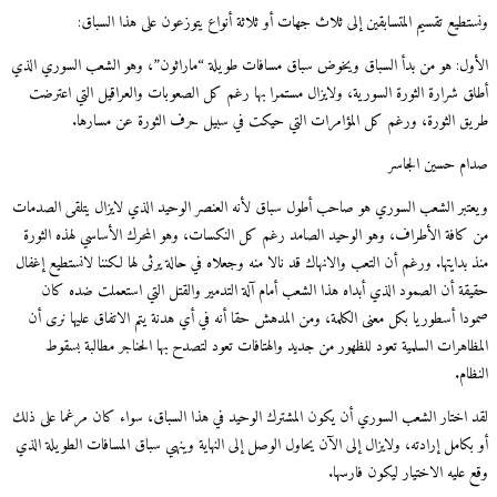
ونستطيع تقسيم المتسابقين إلى ثلاث جهات أو ثلاثة أنواع يتوزعون على هذا السباق:
الأول: هو من بدأ السباق ويخوض سباق مسافات طويلة “ماراثون”، وهو الشعب السوري الذي
أطلق شرارة الثورة السورية، ولايزال مستمرا بها رغم كل الصعوبات والعراقيل التي اعترضت
طريق الثورة، ورغم كل المؤامرات التي حيكت في سبيل حرف الثورة عن مسارها.
صدام حسين الجاسر
ويعتبر الشعب السوري هو صاحب أطول سباق لأنه العنصر الوحيد الذي لايزال يتلقى الصدمات
من كافة الأطراف، وهو الوحيد الصامد رغم كل النكسات، وهو المحرك الأساسي لهذه الثورة
منذ بدايتها. ورغم أن التعب والانهاك قد نالا منه وجعلاه في حالة يرثى لها لكننا لانستطيع إغفال
حقيقة أن الصمود الذي أبداه هذا الشعب أمام آلة التدمير والقتل التي استعملت ضده كان
صمودا أسطوريا بكل معنى الكلمة، ومن المدهش حقا أنه في أي هدنة يتم الاتفاق عليها نرى أن
المظاهرات السلمية تعود للظهور من جديد والهتافات تعود لتصدح بها الحناجر مطالبة بسقوط
النظام.
لقد اختار الشعب السوري أن يكون المشترك الوحيد في هذا السباق، سواء كان مرغما على ذلك
أو بكامل إرادته، ولايزال إلى الآن يحاول الوصل إلى النهاية وينهي سباق المسافات الطويلة الذي
وقع عليه الاختيار ليكون فارسها.