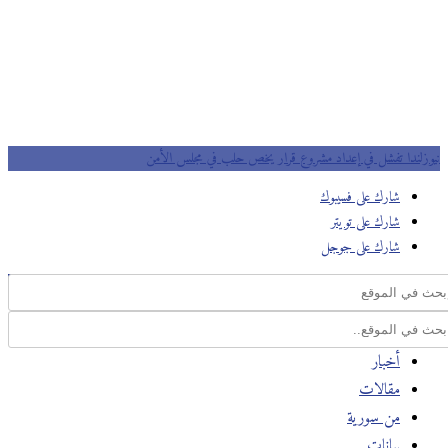
نيوزلندا تفشل في إعداد مشروع قرار يخص حلب في مجلس اﻷمن
شارك على فسيبوك
شارك على تويتر
شارك على جوجل
أخبار
مقالات
من سورية
بيانات