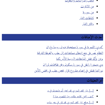
مكتب الدراسات والبحوث
من الانترنت
من سورية
نشاطات التيار
وثائق التيار
أحدث الإضافات
كيري: التسوية في سوريا مستحيلة بدون روسيا وإيران
النظام يُصر على منع إدخال مساعدات إلى حلب والغوطة الشرقية
بوتين يؤكد فشل المباحثات الروسية اﻷمريكية
دي ميستورا: الحل في سوريا سيكون وفق تفاهمات لوزان
نيوزلندا تفشل في إعداد مشروع قرار يخص حلب في مجلس اﻷمن
آخر التعليقات
[…] تيار الغد السوري قد اعتبر أن ماحدث في د
كيف اعمل اقامه عائليه وما المقصود منها ?
[…] موقع تيار الغد السوري قد نشر في خبر ساب