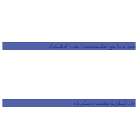
النظام يُصر على منع إدخال مساعدات إلى حلب والغوطة الشرقية
بوتين يؤكد فشل المباحثات الروسية اﻷمريكية