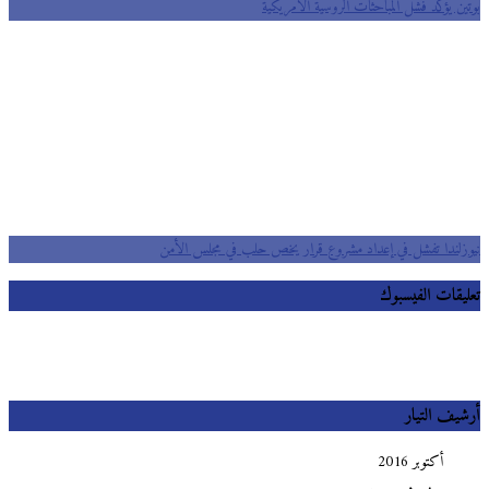
بوتين يؤكد فشل المباحثات الروسية اﻷمريكية
نيوزلندا تفشل في إعداد مشروع قرار يخص حلب في مجلس اﻷمن
تعليقات الفيسبوك
أرشيف التيار
أكتوبر 2016