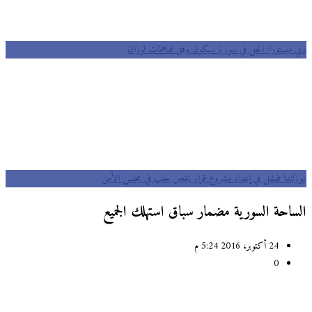
دي ميستورا: الحل في سوريا سيكون وفق تفاهمات لوزان
نيوزلندا تفشل في إعداد مشروع قرار يخص حلب في مجلس اﻷمن
الساحة السورية مضمار سباق استهلك الجميع
24 أكتوبر، 2016 5:24 م
0