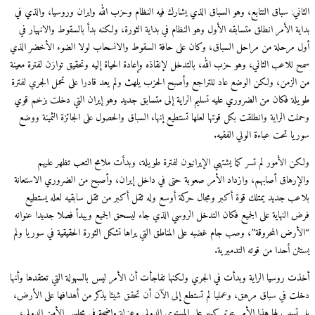
الثاني: سباق التتابع، وهو السباق الذي يشارك فيه النظام وحزب الله وايران وروسيا، والذي في
بداية الأمر انطلق متسابقه الأول وهو النظام في بداية الثورة، ولكنه بدأ بالسقوط والانهيار في
أول مرحلة من مراحل السباق، وكان على حافة السقوط والانسحاب لولا الضوء الأخضر الذي
سمح للاعب الثاني، وهو حزب الله، بالتدخل لإنقاذه وإعادة الحياة إليه وتحقيق توازن لفترة معينة
من الزمن، ولكن الوضع عاد للتراجع وأصبح الحزب يلهث ولم يعد قادرا على تحمل الجري لفترة
طويلة فكان من الضروري عليه تسليم الراية إلى متسابق جديد وهو إيران التي دخلت بزخم قوي
وحملت الراية وانطلقت بكل قوتها لعلها تستطيع إنهاء السباق والحصول على الجائزة الثمينة ووضع
سوريا تحت عباءة الولي الفقيه.
ولكن الأمور لم تسر كما يشتهي الإيرانيون لفترة طويلة، وبدأت ملامح التعب تظهر عليهم
والإرهاق أصابهم، وازداد الأمر صعوبة حتى في داخل إيران، وأصبح من الضروري الاستعانة
بلاعب جديد يمتلك قوة أكبر ومجال حركة أوسع وله ثقل أكبر من ثقل سابقيه لعله يستطيع
فرض النهاية على الجميع فكان التدخل الروسي الذي جاء ليسحق الجميع ويبدأ فصلا جديدا عنوانه
“الأرض المحروقة”، وصب جام غضبه على المناطق التي يراها تشكل الثورة الحقيقية في سوريا ولم
يستثن أحدا من قوته التدميرية.
أخذت روسيا الراية وبدأت في الجري ولكنها تفاجأت أن الأمر ليس بالسهولة التي تعتقدها وأنها
دخلت في سباق مرهق، وعمليا لم تستطع إلى الآن أن تحقق شيئا يذكر من أهدافها على الأرض،
بل تسبب لها هذا الأمر بتوتر كبير على المستوى الدولي وعزلة واضحة في مجلس الأمن الدولي،