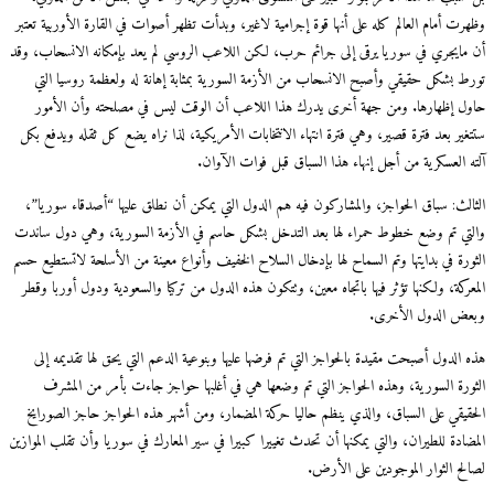
وظهرت أمام العالم كله على أنها قوة إجرامية لاغير، وبدأت تظهر أصوات في القارة الأوربية تعتبر
أن مايجري في سوريا يرقى إلى جرائم حرب، لكن اللاعب الروسي لم يعد بإمكانه الانسحاب، وقد
تورط بشكل حقيقي وأصبح الانسحاب من الأزمة السورية بمثابة إهانة له ولعظمة روسيا التي
حاول إظهارها. ومن جهة أخرى يدرك هذا اللاعب أن الوقت ليس في مصلحته وأن الأمور
ستتغير بعد فترة قصير، وهي فترة انتهاء الانتخابات الأمريكية، لذا نراه يضع كل ثقله ويدفع بكل
آلته العسكرية من أجل إنهاء هذا السباق قبل فوات الآوان.
الثالث: سباق الحواجز، والمشاركون فيه هم الدول التي يمكن أن نطلق عليها “أصدقاء سوريا”،
والتي تم وضع خطوط حمراء لها بعد التدخل بشكل حاسم في الأزمة السورية، وهي دول ساندت
الثورة في بدايتها وتم السماح لها بإدخال السلاح الخفيف وأنواع معينة من الأسلحة لاتستطيع حسم
المعركة، ولكنها تؤثر فيها باتجاه معين، وتتكون هذه الدول من تركيا والسعودية ودول أوربا وقطر
وبعض الدول الأخرى.
هذه الدول أصبحت مقيدة بالحواجز التي تم فرضها عليها وبنوعية الدعم التي يحق لها تقديمه إلى
الثورة السورية، وهذه الحواجز التي تم وضعها هي في أغلبها حواجز جاءت بأمر من المشرف
الحقيقي على السباق، والذي ينظم حاليا حركة المضمار، ومن أشهر هذه الحواجز حاجز الصورايخ
المضادة للطيران، والتي يمكنها أن تحدث تغييرا كبيرا في سير المعارك في سوريا وأن تقلب الموازين
لصالح الثوار الموجودين على الأرض.