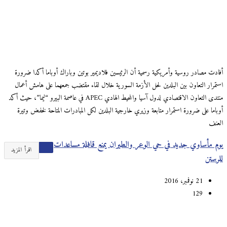
أفادت مصادر روسية وأمريكية رسمية أن الرئيسين فلاديمير بوتين وباراك أوباما أكدا ضرورة
استمرار التعاون بين البلدين لحل الأزمة السورية خلال لقاء مقتضب جمعهما على هامش أعمال
منتدى التعاون الاقتصادي لدول آسيا والمحيط الهادي APEC في عاصمة البيرو “ليما”، حيث أكد
أوباما على ضرورة استمرار متابعة وزيري خارجية البلدين لكل المبادرات المتاحة لخفض وتيرة
العنف
يوم مأساوي جديد في حي الوعر والطيران يمنع قافلة مساعدات
اقرأ المزيد
للرستن
21 نوفمبر، 2016
129