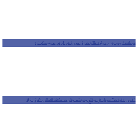
اتهامات لروسيا بتهريب وقود طائرات إلى سوريا عبر قبرص.. وموسكو ترد
“غضب الفرات” تسيطر على مواقع جديدة.. وغارات مكثفة للتحالف شمالي الرقة