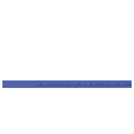
شتاينماير: عدم وجود ضمانات يقلل من نجاح دخول المساعدات إلى حلب