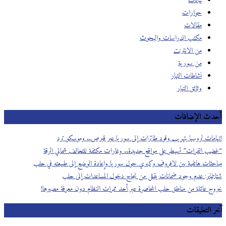
بيانات
حوارات
مقالات
مكتب الدراسات والبحوث
من الانترنت
من سورية
نشاطات التيار
وثائق التيار
أحدث الإضافات
اتهامات لروسيا بتهريب وقود طائرات إلى سوريا عبر قبرص.. وموسكو ترد
“غضب الفرات” تسيطر على مواقع جديدة.. وغارات مكثفة للتحالف شمالي الرقة
مباحثات هاتفية بين لافروف وكيري حول سوريا وإعادة الوضع إلى طبيعته في حلب
شتاينماير: عدم وجود ضمانات يقلل من نجاح دخول المساعدات إلى حلب
خروج عائلة من مناطق حلب المحاصرة عبر أحد ممرات النظام دون معرفة مصيرها!
آخر التعليقات