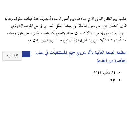
بمناسبة يوم الطفل العالمي الذي صادف، يوم أمس الأحد، أصدرت عدة هيئات حقوقية ومدنية
تقارير كشفت عن عمق وهول المأساة التي يعيشها الطفل السوري في ظل الحرب الدائرة في
سوريا وما تعرض له من انتهاكات طالت حياته وصحته وأمنه وتعليمه وتشرده عن منزله ووطنه.
فقد أصدرت الشبكة السورية لحقوق الإنسان تقريرها السنوي الذي وثقت فيه
منظمة الصحة العالمية تؤكد خروج جميع المستشفيات في حلب
اقرأ المزيد
المحاصرة من الخدمة
21 نوفمبر، 2016
208