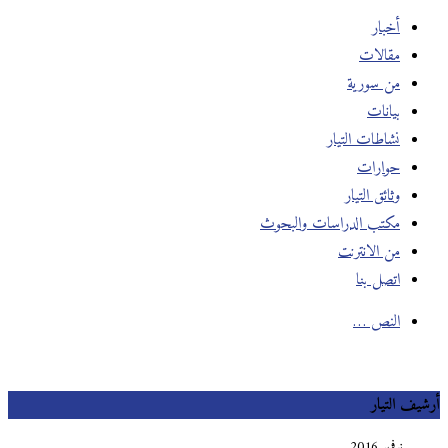
أخبار
مقالات
من سورية
بيانات
نشاطات التيار
حوارات
وثائق التيار
مكتب الدراسات والبحوث
من الانترنت
اتصل بنا
النص …
أرشيف التيار
نوفمبر 2016