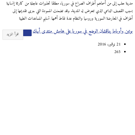
مدينة حلب إلى من أسماهم أطراف الصراع في سوريا، مطلقا تحذيرات عاجلة من كارثة إنسانية
بسبب القصف الدامي الذي تتعرض له المدينة. وقد تضمنت المسودة التي جرى تقديمها إلى
أطراف في المعارضة السورية وروسيا والنظام عدة نقاط أهمها: تسليم المساعدات الطبية
بوتين وأوباما يناقشان الوضع في سوريا على هامش منتدى أبيك
اقرأ المزيد
21 نوفمبر، 2016
265