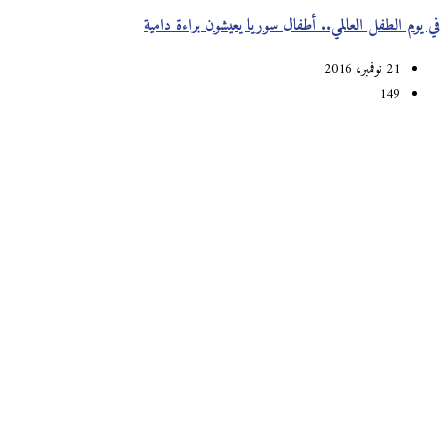
في يوم الطفل العالمي.. أطفال سوريا يعيشون براءة دامية
21 نوفمبر، 2016
149