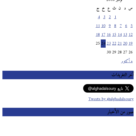
س
د
ن
ث
ع
خ
ج
4
3
2
1
11
10
9
8
7
6
5
18
17
16
15
14
13
12
25
24
23
22
21
20
19
30
29
28
27
26
« أكتوبر
آخر التغريدات
Tweets by @alghadalsoury
صور من الأخبار