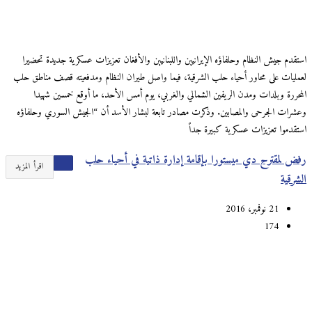
استقدم جيش النظام وحلفاؤه الإيرانيين واللبنانيين والأفغان تعزيزات عسكرية جديدة تحضيرا
لعمليات على محاور أحياء حلب الشرقية، فيما واصل طيران النظام ومدفعيته قصف مناطق حلب
المحررة وبلدات ومدن الريفين الشمالي والغربي، يوم أمس الأحد، ما أوقع خمسين شهيدا
وعشرات الجرحى والمصابين. وذكرت مصادر تابعة لبشار الأسد أن “الجيش السوري وحلفاؤه
استقدموا تعزيزات عسكرية كبيرة جداً
رفض لمقترح دي ميستورا بإقامة إدارة ذاتية في أحياء حلب
اقرأ المزيد
الشرقية
21 نوفمبر، 2016
174