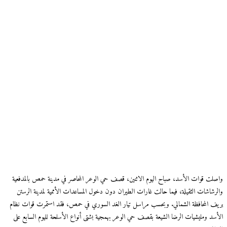
واصلت قوات الأسد، صباح اليوم الاثنين، قصف حي الوعر المحاصر في مدينة حمص بالمدفعية
والرشاشات الثقيلة، فيما حالت غارات الطيران دون دخول المساعدات الأممية لمدينة الرستن
بريف المحافظة الشمالي. وبحسب مراسل تيار الغد السوري في حمص، فقد استمرت قوات نظام
الأسد ومليشيات الرضا الشيعة بقصف حي الوعر بهمجية بشتى أنواع الأسلحة لليوم السابع على