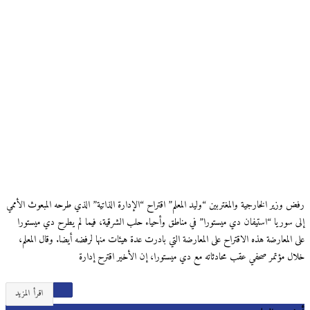
رفض وزير الخارجية والمغتربين “وليد المعلم” اقتراح “الإدارة الذاتية” الذي طرحه المبعوث الأممي
إلى سوريا “استيفان دي ميستورا” في مناطق وأحياء حلب الشرقية، فيما لم يطرح دي ميستورا
على المعارضة هذه الاقتراح على المعارضة التي بادرت عدة هيئات منها لرفضه أيضا. وقال المعلم،
خلال مؤتمر صحفي عقب محادثاته مع دي ميستورا، إن الأخير اقترح إدارة
اقرأ المزيد