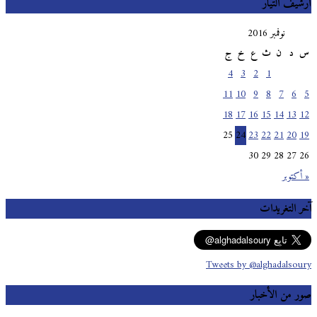
أرشيف التيار
نوفمبر 2016
س
د
ن
ث
ع
خ
ج
4
3
2
1
11
10
9
8
7
6
5
18
17
16
15
14
13
12
25
24
23
22
21
20
19
30
29
28
27
26
« أكتوبر
آخر التغريدات
Tweets by @alghadalsoury
صور من الأخبار