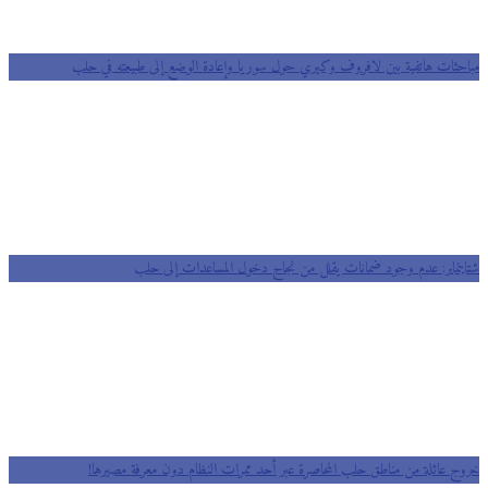
مباحثات هاتفية بين لافروف وكيري حول سوريا وإعادة الوضع إلى طبيعته في حلب
شتاينماير: عدم وجود ضمانات يقلل من نجاح دخول المساعدات إلى حلب
خروج عائلة من مناطق حلب المحاصرة عبر أحد ممرات النظام دون معرفة مصيرها!