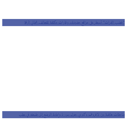
“غضب الفرات” تسيطر على مواقع جديدة.. وغارات مكثفة للتحالف شمالي الرقة
مباحثات هاتفية بين لافروف وكيري حول سوريا وإعادة الوضع إلى طبيعته في حلب