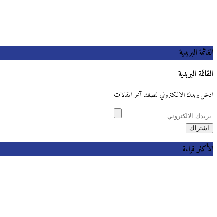
القائمة البريدية
القائمة البريدية
ادخل بريدك الالكتروني لتصلك آخر المقالات
الأكثر قراءة