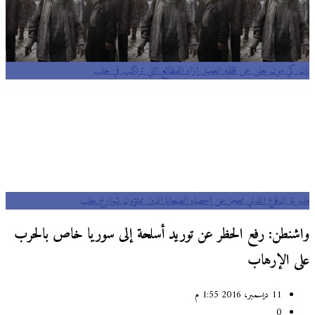
بان كي مون يعلن عن قلقه العميق إزاء الفظائع التي ترتكب في حلب
مديرية الدفاع المدني تعجز عن إحصاء الضحايا الذين يملؤون شوارع حلب
واشنطن: رفع الحظر عن توريد أسلحة إلى سوريا خاص بالحرب
على الإرهاب
11 ديسمبر، 2016 1:55 م
0