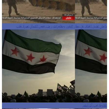
داعش تضيق الخناق على مطار التيفور ومظاهرات بريف حمص الشمالي نصرة لحلب
المقاومة يجب أن تستمر