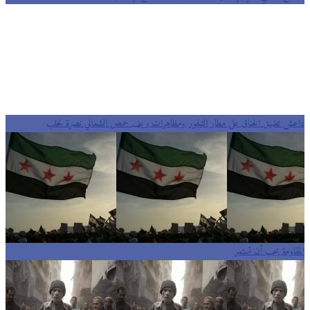
داعش تضيق الخناق على مطار التيفور ومظاهرات بريف حمص الشمالي نصرة لحلب
المقاومة يجب أن تستمر