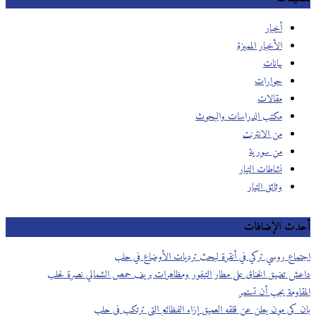
أخبار
الأخبار المميزة
بيانات
حوارات
مقالات
مكتب الدراسات والبحوث
من الانترنت
من سورية
نشاطات التيار
وثائق التيار
أحدث الإضافات
اجتماع روسي تركي في أنقرة لبحث ترديات الأوضاع في حلب
داعش تضيق الخناق على مطار التيفور ومظاهرات بريف حمص الشمالي نصرة لحلب
المقاومة يجب أن تستمر
بان كي مون يعلن عن قلقه العميق إزاء الفظائع التي ترتكب في حلب