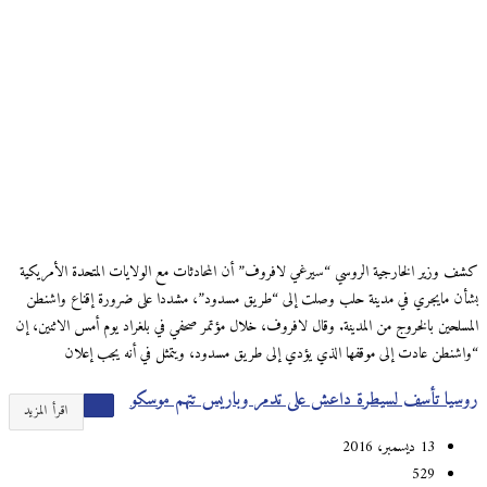
كشف وزير الخارجية الروسي “سيرغي لافروف” أن المحادثات مع الولايات المتحدة الأمريكية
بشأن مايجري في مدينة حلب وصلت إلى “طريق مسدود”، مشددا على ضرورة إقناع واشنطن
المسلحين بالخروج من المدينة. وقال لافروف، خلال مؤتمر صحفي في بلغراد يوم أمس الاثنين، إن
“واشنطن عادت إلى موقفها الذي يؤدي إلى طريق مسدود، ويتمثل في أنه يجب إعلان
روسيا تأسف لسيطرة داعش على تدمر وباريس تتهم موسكو
اقرأ المزيد
13 ديسمبر، 2016
529