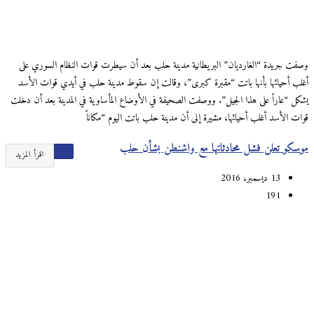
وصفت جريدة “الغارديان” البريطانية مدينة حلب بعد أن سيطرت قوات النظام السوري على
أغلب أحيائها بأنها باتت “مقبرة كبرى”، وقالت إن سقوط مدينة حلب في أيدي قوات الأسد
يشكل “عاراً على هذا الجيل”. ووصفت الصحيفة في الأوضاع المأساوية في المدينة بعد أن دخلت
قوات الأسد أغلب أحيائها، مشيرة إلى أن مدينة حلب باتت اليوم “مكاناً
موسكو تعلن فشل محادثاتها مع واشنطن بشأن حلب
اقرأ المزيد
13 ديسمبر، 2016
191