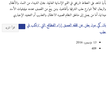
بأنها شاهد على انحطاط تاريخي في القيم الإنسانية العالمية. جثث الشهداء من النساء والأطفال
والرجال تملأ شوارع حلب الشرقية وأنقاضها. ومن ينجُ من القصف تعدمه ميليشيات الأسد
ميدانيا، أما من يصل إلى مناطق النظام فمصيره الاعتقال والتعذيب أو التجنيد الإجباري
بان كي مون يعلن عن قلقه العميق إزاء الفظائع التي ترتكب في
اقرأ المزيد
حلب
13 ديسمبر، 2016
409