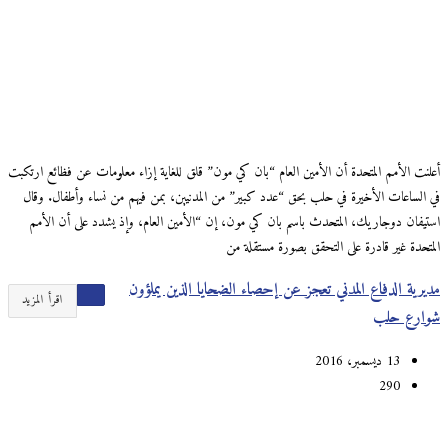
أعلنت الأمم المتحدة أن الأمين العام “بان كي مون” قلق للغاية إزاء معلومات عن فظائع ارتكبت
في الساعات الأخيرة في حلب بحق “عدد كبير” من المدنيين، بمن فيهم من نساء وأطفال. وقال
استيفان دوجاريك، المتحدث باسم بان كي مون، إن “الأمين العام، وإذ يشدد على أن الأمم
المتحدة غير قادرة على التحقق بصورة مستقلة من
مديرية الدفاع المدني تعجز عن إحصاء الضحايا الذين يملؤون
اقرأ المزيد
شوارع حلب
13 ديسمبر، 2016
290