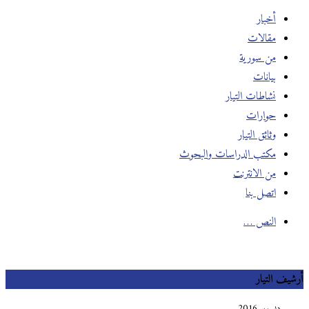
أخبار
مقالات
من سورية
بيانات
نشاطات التيار
حوارات
وثائق التيار
مكتب الدراسات والبحوث
من الانترنت
اتصل بنا
النص …
أرشيف التيار
ديسمبر 2016