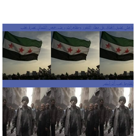
داعش تضيق الخناق على مطار التيفور ومظاهرات بريف حمص الشمالي نصرة لحلب
المقاومة يجب أن تستمر