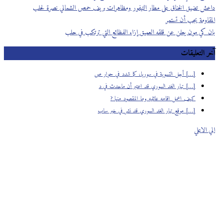
داعش تضيق الخناق على مطار التيفور ومظاهرات بريف حمص الشمالي نصرة لحلب
المقاومة يجب أن تستمر
بان كي مون يعلن عن قلقه العميق إزاء الفظائع التي ترتكب في حلب
آخر التعليقات
[…] أجل التسوية في سوريا، كما شدد في حوار ص
[…] تيار الغد السوري قد اعتبر أن ماحدث في د
كيف اعمل اقامه عائليه وما المقصود منها ?
[…] موقع تيار الغد السوري قد نشر في خبر ساب
الي الاعلي