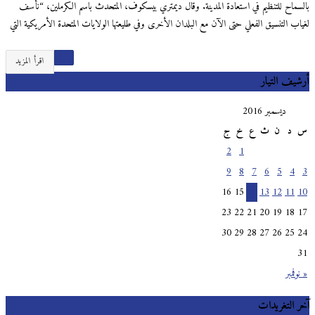
بالسماح للتنظيم في استعادة المدينة. وقال ديمتري بيسكوف، المتحدث باسم الكرملين، “نأسف
لغياب التنسيق الفعلي حتى الآن مع البلدان الأخرى وفي طليعتها الولايات المتحدة الأمريكية التي
اقرأ المزيد
أرشيف التيار
ديسمبر 2016
س
د
ن
ث
ع
خ
ج
2
1
9
8
7
6
5
4
3
16
15
14
13
12
11
10
23
22
21
20
19
18
17
30
29
28
27
26
25
24
31
« نوفمبر
آخر التغريدات