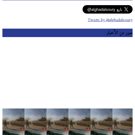
Tweets by @alghadalsoury
صور من الأخبار