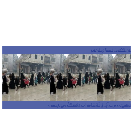
عن الانتصار العسكري المزعوم
اجتماع روسي تركي في أنقرة لبحث ترديات الأوضاع في حلب