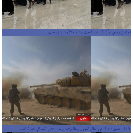
اجتماع روسي تركي في أنقرة لبحث ترديات الأوضاع في حلب
داعش تضيق الخناق على مطار التيفور ومظاهرات بريف حمص الشمالي نصرة لحلب