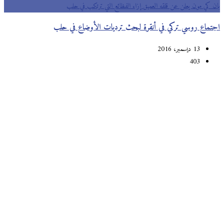
بان كي مون يعلن عن قلقه العميق إزاء الفظائع التي ترتكب في حلب
اجتماع روسي تركي في أنقرة لبحث ترديات الأوضاع في حلب
13 ديسمبر، 2016
403