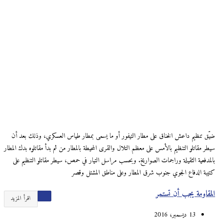
ضيّق تنظيم داعش الخناق على مطار التيفور أو ما يسمى بمطار طياس العسكري، وذلك بعد أن
سيطر مقاتلو التنظيم بالأمس على معظم التلال والقرى المحيطة بالمطار من ثم بدأ مقاتلوه بدك المطار
بالمدفعية الثقيلة وراجمات الصواريخ. وبحسب مراسل التيار في حمص، سيطر مقاتلو التنظيم على
كتيبة الدفاع الجوي جنوب شرق المطار وعلى مناطق المشتل وقصر
المقاومة يجب أن تستمر
اقرأ المزيد
13 ديسمبر، 2016