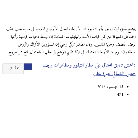
يجتمع مسؤولون روس وأتراك، يوم غد الأربعاء، لبحث الأوضاع المتردية في مدينة حلب عقب
الحملة غير المسبوقة من قبل قوات الأسد والميليشيات المساندة له، وسط دعوات فرنسية وأممية
لوقف القصف وحماية المدنيين. وقال مصدر تركي رسمي إن المسؤولين الأتراك والروس
سيعقدون، يوم غد الأربعاء، اجتماعا في تركيا لتقييم الوضع في حلب، واحتمال فتح ممر لخروج
داعش تضيق الخناق على مطار التيفور ومظاهرات بريف
اقرأ المزيد
حمص الشمالي نصرة لحلب
13 ديسمبر، 2016
471