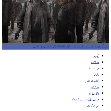
بان كي مون يعلن عن قلقه العميق إزاء الفظائع التي ترتكب في حلب
أخبار
مقالات
من سورية
بيانات
نشاطات التيار
حوارات
وثائق التيار
مكتب الدراسات والبحوث
من الانترنت