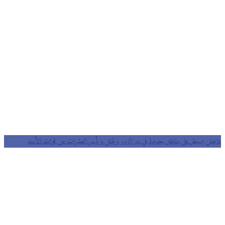
داعش يسيطر على مناطق جديدة في دير الزور ويقتل ويأسر العشرات من قوات الأسد