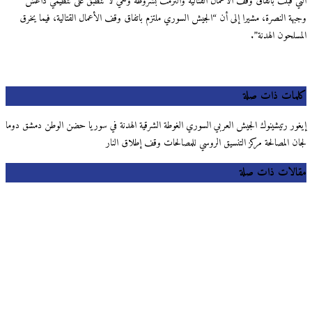
التي قبلت باتفاق وقف الأعمال القتالية والتزمت بشروطه وهي لا تنطبق على تنظيمي داعش
وجبهة النصرة، مشيرا إلى أن “الجيش السوري ملتزم باتفاق وقف الأعمال القتالية، فيما يخرق
المسلحون الهدنة”.
كلمات ذات صلة
إيغور رتيشينوك الجيش العربي السوري الغوطة الشرقية الهدنة في سوريا حضن الوطن دمشق دوما
لجان المصالحة مركز التنسيق الروسي للمصالحات وقف إطلاق النار
مقالات ذات صلة