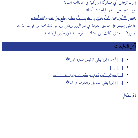
إيران ترفض أي مشاركة أمريكية في محادثات أستانة
فرنسا تعبر عن دعمها لمباحثات أستانة
مجلس الأمن يبحث الأوضاع في الشرق الأوسط ويطلع على تحضيرات أستانة
داعش يسيطر على مناطق جديدة في دير الزور ويقتل ويأسر العشرات من قوات الأسد
لافروف: دمشق كانت على وشك السقوط بيد الإرهابيين لولا تدخلنا
آخر التعليقات
[…] أحمد الجربا يلتقي الرئيس مسعود البرزا�
[…] […]
[…] سيرغي لافروف في موسكو 27 حزيران 2016 أحمد
[…] الجربا يلتقي ميخائيل بوغدانوف في القا�
الي الاعلي