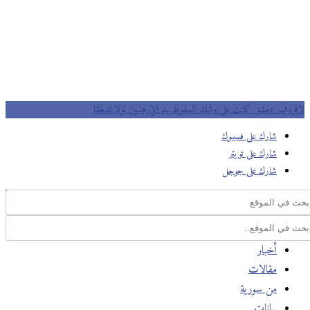
لافروف: دمشق كانت على وشك السقوط بيد الإرهابيين لولا تدخلنا
شارك على فسيبوك
شارك على تويتر
شارك على جوجل
أخبار
مقالات
من سورية
بيانات