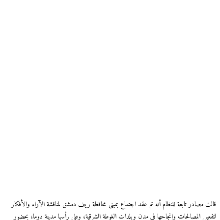
قالت مصادر تابعة للنظام أنه تم عقد اجتماع بمبنى محافظة ريف دمشق لمناقشة الآراء والأفكار
لتفعيل المصالحات وإنجاحها في مدن وبلدات الغوطة الشرقية، وعلى رأسها مدينة دوما، بحضور