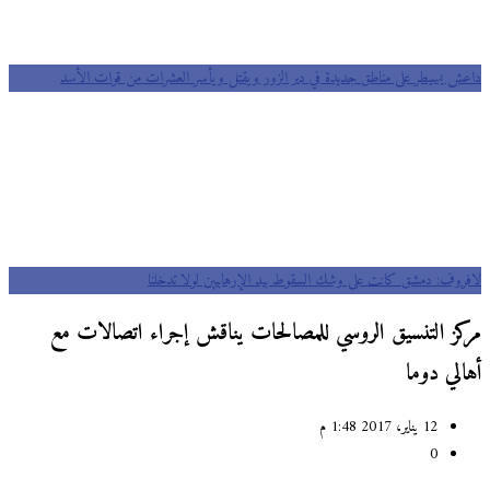
داعش يسيطر على مناطق جديدة في دير الزور ويقتل ويأسر العشرات من قوات الأسد
لافروف: دمشق كانت على وشك السقوط بيد الإرهابيين لولا تدخلنا
مركز التنسيق الروسي للمصالحات يناقش إجراء اتصالات مع
أهالي دوما
12 يناير، 2017 1:48 م
0