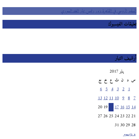
السفير الروسي في القاهرة يزور رئيس تيار الغد السوري
تعليقات الفيسبوك
أرشيف التيار
يناير 2017
س
د
ن
ث
ع
خ
ج
6
5
4
3
2
1
13
12
11
10
9
8
7
20
19
18
17
16
15
14
27
26
25
24
23
22
21
31
30
29
28
« ديسمبر