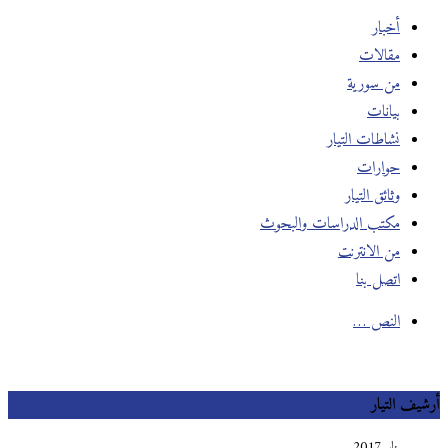
أخبار
مقالات
من سورية
بيانات
نشاطات التيار
حوارات
وثائق التيار
مكتب الدراسات والبحوث
من الانترنت
اتصل بنا
النص …
أرشيف التيار
يناير 2017