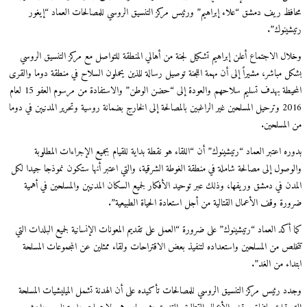
محافظ ريف دمشق “علاء إبراهيم” ورئيس مركز التنسيق الروسي للمصالحات العماد “إيغور
رتيشينوك”.
وخلال الاجتماع أعلن إبراهيم تشكيل لجنة من أهالي المنطقة للتواصل مع مركز التنسيق الروسي
بشكل مباشر، مشيراً إلى أن مهمة اللجنة توصيل رسالة للذين يحملون السلاح في منطقة دوما والقرى
المحيطة بهدف تسليم سلاحهم والعودة إلى “حضن الوطن” والاستفادة من مرسوم العفو 15 لعام
2016 وترحيل المسلحين غير الراغبين بالمصالحة إلى الخارج بضمانة روسية وتحرير المدنيين في دوما
من المسلحين.
بدوره اعتبر العماد “رتيشينوك” أن “اللقاء هو نقطة بداية للقيام بجميع الإجراءات المطلوبة
والوصول إلى مصالحة شاملة في منطقة الغوطة الشرقية، والتي اعتبر أنها ستكون نموذجا جيدا لكل
المدن في دمشق وريفها، وذلك عبر توحيد الأفكار لجميع السكان المدنيين والمسلحين في أهمية
ضرورة وقف الأعمال القتالية من أجل استعادة الحياة الطبيعية”.
كما أكد العماد “رتيشينوك” على ضرورة “العمل على تقديم المعونات الإنسانية لجميع البلدات التي
تتخلص من المسلحين واستعداده لتنفيذ بعض الاقتراحات ولقاء ممثلين عن المجموعات المسلحة
ابتداء من الغد”.
وجدد رئيس مركز التنسيق الروسي للمصالحات تأكيده على أن الهدنة تشمل الميليشيات المسلحة