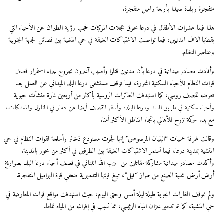
متفجرة وبلدة صيدا بأربعة براميل متفجرة.
هذا فيما عشرات الأطفال في درعا بحرق عجلات المركبات لحجب رؤية الطيران عن الأحياء التي
يقطنها آلاف المدنيين، فيما تواصلت الاشتباكات العنيفة في حي المنشية بين فصائل الجبهة الجنوبية
وعناصر النظام.
وأفادت مصادر ميدانية في درعا بأن مدنيين قتلوا وأصيب آخرون بجروح جراء استمرار قصف
قوات النظام للأحياء السكنية المحررة، فيما توقف مستشفى درعا البلد الميداني عن العمل بعد
تعرضه لقصف روسي، كما استهدفت الطائرات الروسية بأكثر من أربعين غارة منشآت حيوية
وأحياء سكنية في طريق السد ودرعا البلد، وأسفر القصف أيضا عن دمار في المنازل والممتلكات،
مع بدء حركة نزوح للأهالي باتجاه المناطق الأكثر أمنا.
وقالت غرفة عمليات “البنيان المرصوص” إنها فجرت مستودع ذخائر وأسلحة لقوات النظام في حي
المنشية بمدينة درعا، فيما تستمر الاشتباكات العنيفة بين الطرفين في أكثر من محور بالمدينة.
وأكدت مصادر ميدانية مشاركة مقاتلين من حزب الله اللبناني في قصف أحياء درعا البلد بصواريخ
أرض أرض محلية الصنع من طراز “فيل”، تبلغ قوتها التدميرية ضعفي قوة البراميل المتفجرة.
ولم تتوقف الغارات الجوية طيلة ليلة أمس وحتى اليوم، حيث استهدفت مواقع قوات المعارضة في
حي المنشية، كما تم تدمير خزان المياه الرئيسي، مما تسبب في إفراغه من المياه تماما.