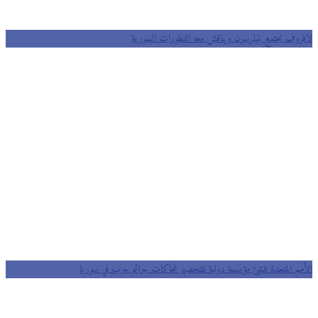
لافروف يجتمع بتيلرسون ويناقش معه التطورات السورية
الأمم المتحدة تنشئ مؤسسة دولية للتحضير لمحاكمات جرائم حرب في سوريا