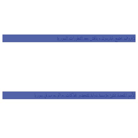
لافروف يجتمع بتيلرسون ويناقش معه التطورات السورية
الأمم المتحدة تنشئ مؤسسة دولية للتحضير لمحاكمات جرائم حرب في سوريا