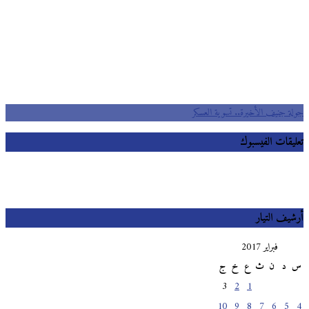
جولة جنيف الأخيرة.. تسوية العسكر
تعليقات الفيسبوك
أرشيف التيار
فبراير 2017
س
د
ن
ث
ع
خ
ج
3
2
1
10
9
8
7
6
5
4