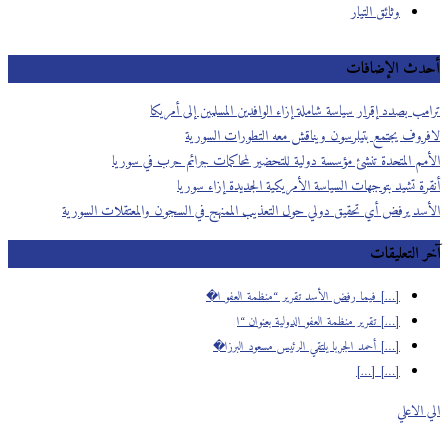
وثائق التيار
أحدث الإضافات
ترامب بصدد إقرار سياسة شاملة إزاء الوافدين المسلمين إلى أمريكا
لافروف يجتمع بتيلرسون ويناقش معه التطورات السورية
الأمم المتحدة تنشئ مؤسسة دولية للتحضير لمحاكمات جرائم حرب في سوريا
أنقرة تشيد بتوجهات السياسة الأمريكية الجديدة إزاء سوريا
الأسد يرفض أي تحقيق دولي حول التعذيب الممنهج في السجون والمعتقلات السورية
آخر التعليقات
[…] فيما رفض الأسد تقرير “منظمة العفو ا�
[…] تقرير منظمة العفو الدولية بعنوان “ا
[…] أحمد الجربا يلتقي الرئيس مسعود البرزا�
[…] […]
الي الاعلي