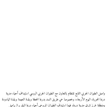
واصل الطيران الحربي التابع للنظام بالتعاون مع الطيران الحربي الروسي استهداف أحياء مدينة
درعا المحررة، اليوم الأربعاء، وخصوصا حي طريق السد بدرعا المحطة وبلدة النعيمة وبلدة اليادودة
ومنطقة غرز شرق مدينة درعا، فيما استهدف الطيران المروحي أحياء درعا البلد بـ 3 براميل