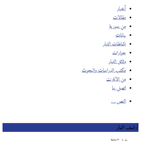
أخبار
مقالات
من سورية
بيانات
نشاطات التيار
حوارات
وثائق التيار
مكتب الدراسات والبحوث
من الانترنت
اتصل بنا
النص …
أرشيف التيار
فبراير 2017