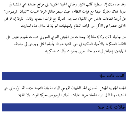
وقد جاء ذلك إثر سيطرة كتائب الثوار ومقاتلي الجبهة الجنوبية على مواقع جديدة بحي المنشية في
درعا خلال معارك عنيفة مع قوات النظام، حيث سيطر مقاتلو غرفة عمليات “البنيان المرصوص”
على أربعة قطاعات داخل حي المنشية، منذ بدء المعارك مع قوات النظام، وقالت الغرفة إنه تم قتل
ثلاثين عنصرا على الأقل من قوات النظام والمليشيات الموالية لها خلال هذه المعارك.
من جانبها، قالت وكالة سانا إن وحدات من الجيش العربي السوري تصدت لهجوم عنيف على
النقاط العسكرية والأحياء السكنية في حي المنشية بدرعا، وأوقعوا قتلى وجرحى في صفوف
المهاجمين، إضافة إلى تدمير عتاد حربي ومقرات وآليات عسكرية.
كلمات ذات صلة
الجبهة الجنوبية الجيش السوري الحر الطيران الروسي اليادودة بلدة النعيمة حزب الله الإرهابي حي
المنشية درعا البلد درعا المحطة غرفة عمليات البنيان المرصوص معركة الموت ولا المذلة
مقالات ذات صلة