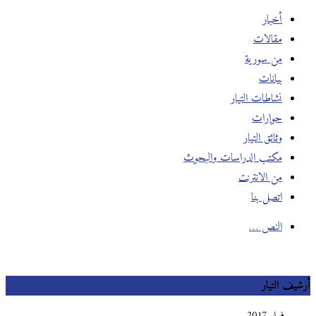
أخبار
مقالات
من سورية
بيانات
نشاطات التيار
حوارات
وثائق التيار
مكتب الدراسات والبحوث
من الانترنت
اتصل بنا
النص …
أرشيف التيار
فبراير 2017