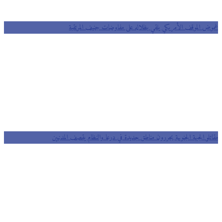
غموض الموقف الأمريكي يلقي بظلاله على مفاوضات جنيف المرتقبة
مقاتلو الجبهة الجنوبية يحررون مناطق جديدة في درعا والنظام يقصف المدنيين