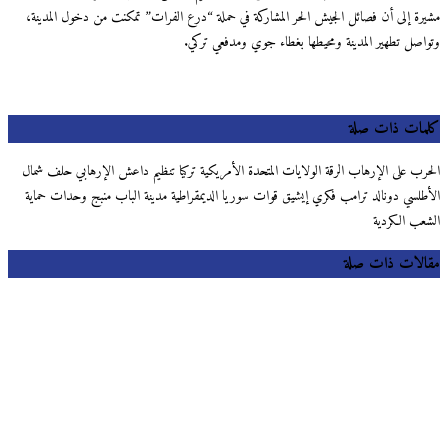
مشيرة إلى أن فصائل الجيش الحر المشاركة في حملة “درع الفرات” تمكنت من دخول المدينة،
وتواصل تطهير المدينة ومحيطها بغطاء جوي ومدفعي تركي.
كلمات ذات صلة
الحرب على الإرهاب الرقة الولايات المتحدة الأمريكية تركيا تنظيم داعش الإرهابي حلف شمال
الأطلسي دونالد ترامب فكري إيشيق قوات سوريا الديمقراطية مدينة الباب منبج وحدات حماية
الشعب الكردية
مقالات ذات صلة