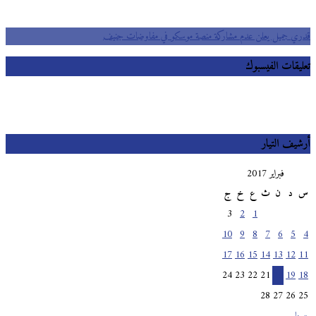
قدري جميل يعلن عدم مشاركة منصة موسكو في مفاوضات جنيف
تعليقات الفيسبوك
أرشيف التيار
فبراير 2017
س
د
ن
ث
ع
خ
ج
3
2
1
10
9
8
7
6
5
4
17
16
15
14
13
12
11
24
23
22
21
20
19
18
28
27
26
25