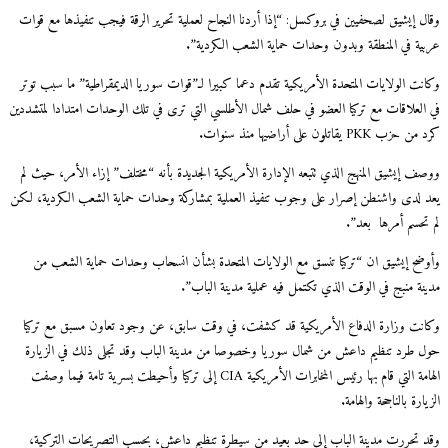
وقال إيشيق لصحفيين في بروكسل: “إذا أردنا النجاح لعملية تحرير الرقة فيجب تنفيذها مع قوات
عربية في المنطقة وبدون وحدات حماية الشعب الكردية”.
وكانت الولايات المتحدة الأمريكية تقدم دعما كبيرا لـ”قوات سوريا الديمقراطية” ما سبب توتر
في العلاقات مع تركيا العضو في حلف شمال الأطلسي التي ترى في تلك الوحدات امتدادا لمتشددين
كرد من حزب PKK يقاتلون على أراضيها منذ سنوات.
ووصف إيشيق المنهج الذي تتبعه الإدارة الأمريكية الجديدة بأنه “مختلف” إزاء الأمر، حيث لم
يعد لدى واشنطن إصرار على وجوب تنفيذ العملية بمشاركة وحدات حماية الشعب الكردية، لكن
لم تحسم أمرها بعد”.
وأوضح إيشيق ان “تركيا تنسق مع الولايات المتحدة بشأن انسحاب وحدات حماية الشعب من
مدينة منبج في الوقت الذي تكتمل فيه عملية مدينة الباب”.
وكانت وزارة الدفاع الأمريكية قد كشفت، في وقت سابق، عن وجود تعاون مسبق مع تركيا
حول طرد تنظيم داعش من شمال سوريا وخصوصا من مدينة الباب وقد تجلى ذلك في الزيارة
الهامة التي قام بها رئيس المخابرات الأمريكية CIA إلى تركيا وأحيطت بسرية تامة فيما وصفت
الزيارة بالناجحة والهامة.
وقد تحررت مدينة الباب إلى حد بعيد من سيطرة تنظيم داعش، بحسب التصريحات التركية،