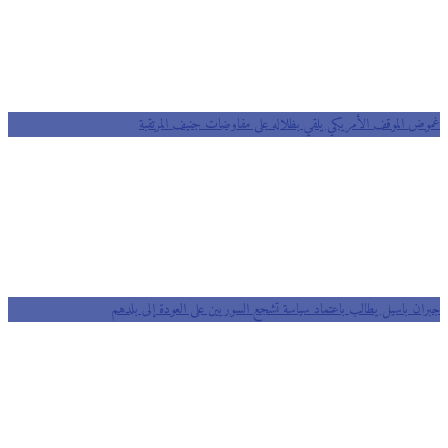
غموض الموقف الأمريكي يلقي بظلاله على مفاوضات جنيف المرتقبة
جبران باسيل يطالب باعتماد سياسة تشجع السوريين على العودة إلى بلدهم