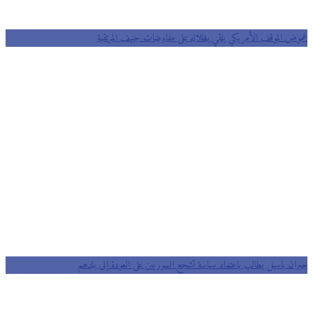
غموض الموقف الأمريكي يلقي بظلاله على مفاوضات جنيف المرتقبة
جبران باسيل يطالب باعتماد سياسة تشجع السوريين على العودة إلى بلدهم