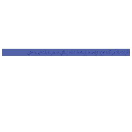
القوات الأمريكية تعزز تواجدها في محيط المناطق التي يسيطر عليها تنظيم داعش