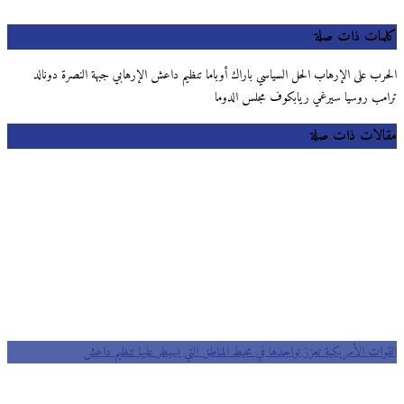
كلمات ذات صلة
الحرب على الإرهاب الحل السياسي باراك أوباما تنظيم داعش الإرهابي جبهة النصرة دونالد
ترامب روسيا سيرغي ريابكوف مجلس الدوما
مقالات ذات صلة
القوات الأمريكية تعزز تواجدها في محيط المناطق التي يسيطر عليها تنظيم داعش