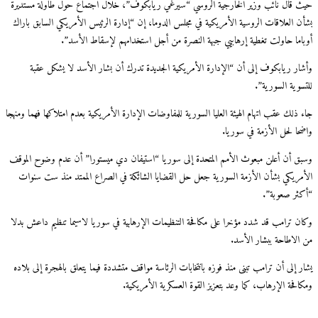
حيث قال نائب وزير الخارجية الروسي “سيرغي ريابكوف”، خلال اجتماع حول طاولة مستديرة
بشأن العلاقات الروسية الأمريكية في مجلس الدوما، إن “إدارة الرئيس الأمريكي السابق باراك
أوباما حاولت تغطية إرهابيي جبهة النصرة من أجل استخدامهم لإسقاط الأسد”.
وأشار ريابكوف إلى أن “الإدارة الأمريكية الجديدة تدرك أن بشار الأسد لا يشكل عقبة
للتسوية السورية”.
جاء ذلك عقب اتهام الهيئة العليا السورية للمفاوضات الإدارة الأمريكية بعدم امتلاكها فهما ومنهجا
واضحا لحل الأزمة في سوريا.
وسبق أن أعلن مبعوث الأمم المتحدة إلى سوريا “استيفان دي ميستورا” أن عدم وضوح الموقف
الأمريكي بشأن الأزمة السورية جعل حل القضايا الشائكة في الصراع الممتد منذ ست سنوات
“أكثر صعوبة”.
وكان ترامب قد شدد مؤخرا على مكافحة التنظيمات الإرهابية في سوريا لاسيما تنظيم داعش بدلا
من الاطاحة ببشار الأسد.
يشار إلى أن ترامب تبنى منذ فوزه بانتخابات الرئاسة مواقف متشددة فيما يتعلق بالهجرة إلى بلاده
ومكافحة الإرهاب، كما وعد بتعزيز القوة العسكرية الأمريكية.