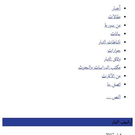
أخبار
مقالات
من سورية
بيانات
نشاطات التيار
حوارات
وثائق التيار
مكتب الدراسات والبحوث
من الانترنت
اتصل بنا
النص …
أرشيف التيار
فبراير 2017