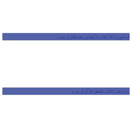
قم تشيع مرتزقة أفغان وباكستانيين جدد قتلوا في سوريا
روسيا تعيق استمرار التدخل التركي في سوريا