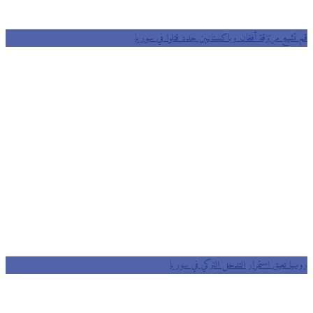
قم تشيع مرتزقة أفغان وباكستانيين جدد قتلوا في سوريا
روسيا تعيق استمرار التدخل التركي في سوريا