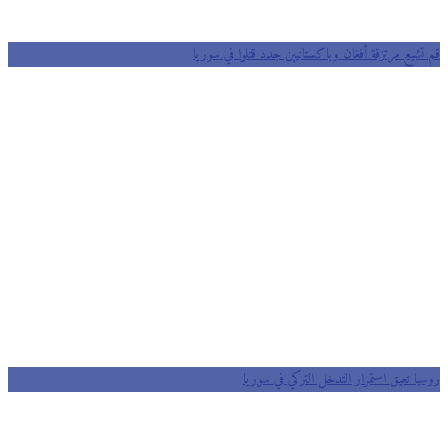
قم تشيع مرتزقة أفغان وباكستانيين جدد قتلوا في سوريا
روسيا تعيق استمرار التدخل التركي في سوريا