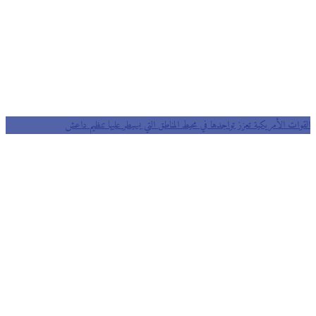
القوات الأمريكية تعزز تواجدها في محيط المناطق التي يسيطر عليها تنظيم داعش