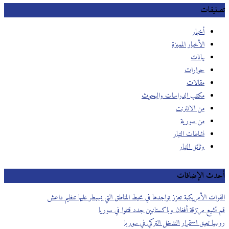
تصنيفات
أخبار
الأخبار المميزة
بيانات
حوارات
مقالات
مكتب الدراسات والبحوث
من الانترنت
من سورية
نشاطات التيار
وثائق التيار
أحدث الإضافات
القوات الأمريكية تعزز تواجدها في محيط المناطق التي يسيطر عليها تنظيم داعش
قم تشيع مرتزقة أفغان وباكستانيين جدد قتلوا في سوريا
روسيا تعيق استمرار التدخل التركي في سوريا