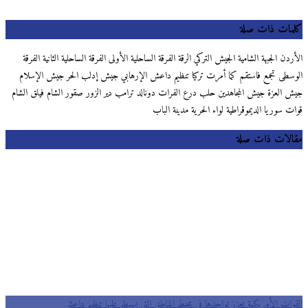
كلمات ذات صلة
الأردن الجبهة الشامية الجيش التركي الرقة الفرقة الساحلية الأولى الفرقة الساحلية الثانية الفرقة
الوسطى‬ تجمع فاستقم كما أمرت تركيا تنظيم داعش الإرهابي جيش إدلب الحر جيش الإسلام
جيش العزة جيش المجاهدين حلب درع الفرات دونالد ترامب دير الزور صقور الشام فيلق الشام
قوات سوريا الديموقراطية لواء الحرية مدينة الباب
مقالات ذات صلة
القوات الأمريكية تعزز تواجدها في محيط المناطق التي يسيطر عليها تنظيم داعش