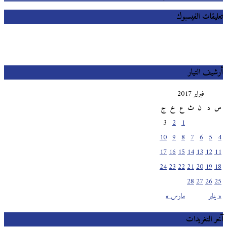
تعليقات الفيسبوك
أرشيف التيار
فبراير 2017
س
د
ن
ث
ع
خ
ج
3
2
1
10
9
8
7
6
5
4
17
16
15
14
13
12
11
24
23
22
21
20
19
18
28
27
26
25
« يناير
مارس »
آخر التغريدات