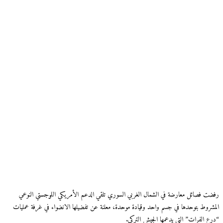
رفضت فصائل معارضة في الشمال الغربي السوري تلقي الدعم الأمريكي اللوجستي النوعي
المشروط بتوحدها في جسم واحد وقيادة موحدة، معلنة عن تفضيلها الانضواء في غرفة عمليات
“درع الفرات” التي يدعمها الجيش التركي.