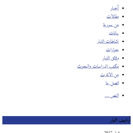
أخبار
مقالات
من سورية
بيانات
نشاطات التيار
حوارات
وثائق التيار
مكتب الدراسات والبحوث
من الانترنت
اتصل بنا
النص …
أرشيف التيار
فبراير 2017