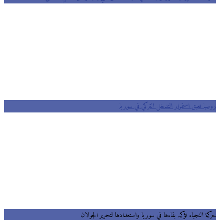
روسيا تعيق استمرار التدخل التركي في سوريا
حركة النجباء تؤكد بقاءها في سوريا واستعدادها لتحرير الجولان