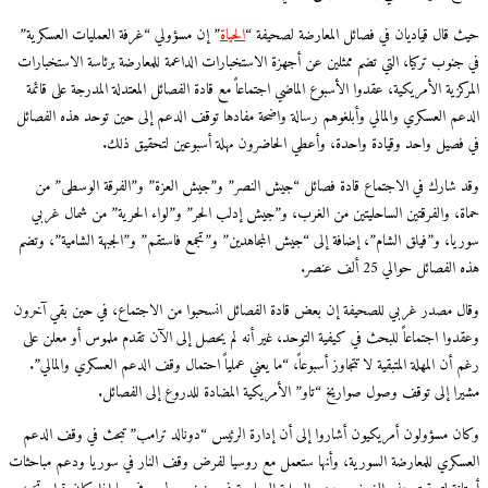
حيث قال قياديان في فصائل المعارضة لصحيفة “
الحياة
” إن مسؤولي “غرفة العمليات العسكرية”
في جنوب تركيا، التي تضم ممثلين عن أجهزة الاستخبارات الداعمة للمعارضة برئاسة الاستخبارات
المركزية الأمريكية، عقدوا الأسبوع الماضي اجتماعاً مع قادة الفصائل المعتدلة المدرجة على قائمة
الدعم العسكري والمالي وأبلغوهم رسالة واضحة مفادها توقف الدعم إلى حين توحد هذه الفصائل
في فصيل واحد وقيادة واحدة، وأعطي الحاضرون مهلة أسبوعين لتحقيق ذلك.
وقد شارك في الاجتماع قادة فصائل “جيش النصر” و”جيش العزة” و”الفرقة الوسطى” من
حماة، والفرقتين الساحليتين من الغرب، و”جيش إدلب الحر” و”لواء الحرية” من شمال غربي
سوريا، و”فيلق الشام”، إضافة إلى “جيش المجاهدين” و”تجمع فاستقم” و”الجبهة الشامية”، وتضم
هذه الفصائل حوالي 25 ألف عنصر.
وقال مصدر غربي للصحيفة إن بعض قادة الفصائل انسحبوا من الاجتماع، في حين بقي آخرون
وعقدوا اجتماعاً للبحث في كيفية التوحد، غير أنه لم يحصل إلى الآن تقدم ملموس أو معلن على
رغم أن المهلة المتبقية لا تتجاوز أسبوعاً، “ما يعني عملياً احتمال وقف الدعم العسكري والمالي”.
مشيرا إلى توقف وصول صواريخ “تاو” الأمريكية المضادة للدروع إلى الفصائل.
وكان مسؤولون أمريكيون أشاروا إلى أن إدارة الرئيس “دونالد ترامب” تبحث في وقف الدعم
العسكري للمعارضة السورية، وأنها ستعمل مع روسيا لفرض وقف النار في سوريا ودعم مباحثات