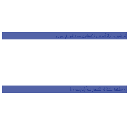
قم تشيع مرتزقة أفغان وباكستانيين جدد قتلوا في سوريا
روسيا تعيق استمرار التدخل التركي في سوريا