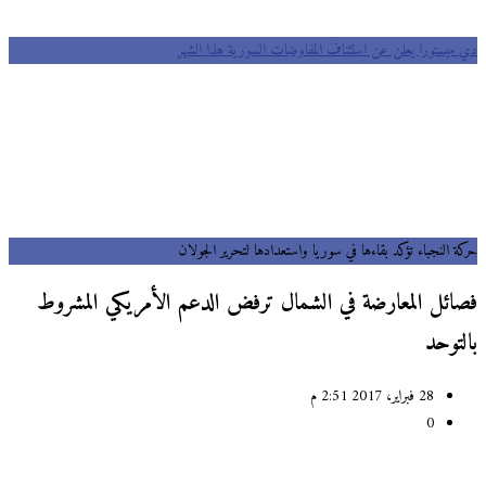
دي ميستورا يعلن عن استئناف المفاوضات السورية هذا الشهر
حركة النجباء تؤكد بقاءها في سوريا واستعدادها لتحرير الجولان
فصائل المعارضة في الشمال ترفض الدعم الأمريكي المشروط
بالتوحد
28 فبراير، 2017 2:51 م
0