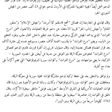
أستانة لتحقيق هذه الغرض ودعم العملية السياسية في جنيف. ولم يعرف ما إذا كان قرار تجميد
الدعم شمل أيضاً الجبهة الجنوبية المتمركزة في الأردن لدعم حوالي 23 ألف عنصر من الجيش
السوري الحر.
وقال قيادي في المعارضة إن فصائل “تجمع فاستقم كما أمرت” و”جيش الإسلام” و”صقور
الشام” و”جيش إدلب الحر” قرروا الاستغناء عن دعم غرفة العمليات والانضواء ضمن “درع
الفرات” الذي يدعمه الجيش التركي وخوض معارك ضد تنظيم داعش شمال حلب وطرد التنظيم
من الباب. ويضم “درع الفرات” ما يقارب الخمسة آلاف عنصر، وسيرتفع عدده إلى عشرة آلاف
بعد قرار انضمام فصائل جديدة إليه. وقال مسؤول غربي إن أنقرة قررت تقديم الدعم لفصائل
“درع الفرات” لتخوض معركة الرقة عبر التوغل من مدينة تل أبيض على الحدود السورية –
التركية، ما يعني مواجهات بين “درع الفرات” و”قوات سوريا الديموقراطية” التي تضم أكراداً على
عداء مع أنقرة.
ولم توافق واشنطن بعد على خطة تركية لدعم مشاركة قوات محلية سورية في معركة الرقة،
وحافظت على دعم “قوات سوريا الديموقراطية”، وكانت رسالة الدعم الأخيرة عبر زيارة قائد
قوات العمليات الأمريكية في الشرق الأوسط “جوزيف فوتيل” مناطق سيطرة الأكراد. وقال
ناطق في القوات إن عناصرها “سيطروا على منطقة واسعة من ريف الرقة ودير الزور شملت تحرير
1762 كيلومتراً مربعاً من ريفي الرقة ودير الزور”.