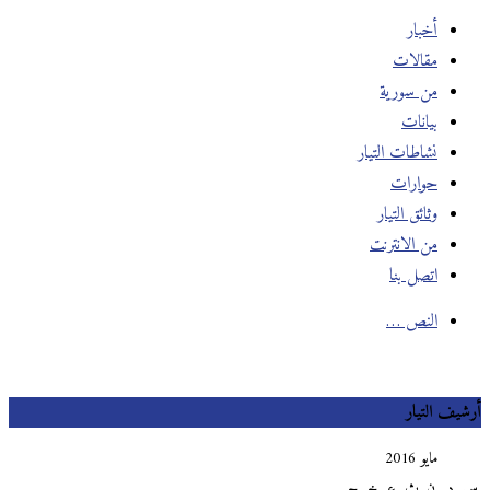
أخبار
مقالات
من سورية
بيانات
نشاطات التيار
حوارات
وثائق التيار
من الانترنت
اتصل بنا
النص …
يف التيار
مايو 2016
د
ن
ث
ع
خ
ج