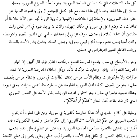
هذه التدخلات التي نشهدها على الساحة السورية، وهو ما عقّد الصراع السوري وجعله
لا إلى هذا الحد ودمويا إلى هذا الحد، مع عجز كامل للمجتمع الدولي والمجموعة العربية عن
دماء السوريين، بالإضافة إلى الخلافات الإقليمية والدولية التي لم تجد حتى الآن حلا لها أو
همات، مما وضع الحل في سوريا في مكان مجهول، والآن لا يوجد ضوء في آخر النفق ولسنا
ائلين أن عملية السلام في جنيف سوف تؤدي إلى اختراق سياسي على المدى القصير والمتوسط،
ك أيضا بسبب عدم وجود أفق إقليمي ودولي، وبسبب تمسك وتشبث بشار الأسد بالسلطة
ضه القاطع للتغيير الديمقراطي في دمشق.
ل الأوضاع في حلب واتهام المعارضة للنظام بارتكاب المجازر فيها؛ قال آقبيق: إن اتهام
عارضة للنظام أمر واقعي ومعلومات مؤكدة، لأنه، وبكل بساطة، المعارضة السورية لا تملك
رات ولا هليكوبترات ونظام الأسد هو من يمتلك الطائرات في سوريا والنظام هو من يقصف
، وهو من يقصف كافة المدن السورية الخارجة عن سيطرته منذ خمس سنوات وحتى اليوم،
اك تصعيد مؤخرا في حلب، وهو استمرار للحرب التي يشنها بشار الأسد على الشعب السوري
ي ثار ضد نظامه تحت شعار “أقتلكم أو أحكمكم”.
ليقا على كلام الحديدي أن هناك معارضة تكفيرية في سوريا، ومن غير المعقول أن يخرج
عب السوري من حكم بشار الأسد “الدكتاتوري” إلى حكم داعش والنصرة التكفيريان؛ قال
يق: إن داعش والنصرة ليسا من المعارضة السورية، وداعش هو تنظيم إرهابي عدو للشعب
وري، يقاتله الشعب كما يقاتل بشار الأسد، والنصرة أيضا تنظيم إرهابي ينتمي إلى تنظيم القاعدة