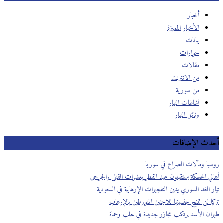
أخبار
الأخبار المميزة
بيانات
حوارات
مقالات
من الانترنت
من سورية
نشاطات التيار
وثائق التيار
دث الإضافات
يا ومآلات الصراع في سوريا
لي الحسكة يستقبلون عيد الفطر بعشرات القتلى والجرحى
 الغد السوري يدين التفجيرات الإرهابية في السعودية
ا لن تمنح جنسيتها للاجئين المتورطين بالإرهاب
ان الأسد يرتكب مجازر جديدة في حلب وحماة