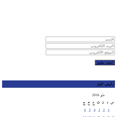
يف التيار
مايو 2016
د
ن
ث
ع
خ
ج
6
5
4
3
2
1