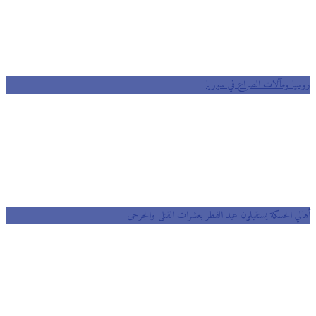
يا ومآلات الصراع في سوريا
لي الحسكة يستقبلون عيد الفطر بعشرات القتلى والجرحى