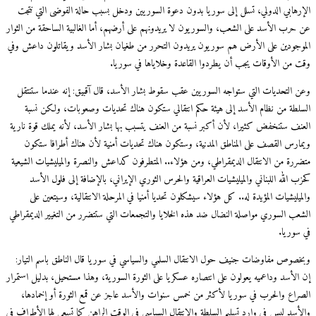
رهابي الدولي، تسلل إلى سوريا بدون دعوة السوريين ودخل بسبب حالة الفوضى التي نتجت
حرب الأسد على الشعب، والسوريون لا يريدونهم على أرضهم، أما الغالبية الساحقة من الثوار
وجودين على الأرض هم سوريون يريدون التحرر من طغيان بشار الأسد ويقاتلون داعش وفي
 من الأوقات يجب أن يطردوا القاعدة وخلاياها في سوريا.
 التحديات التي ستواجه السوريين عقب سقوط بشار الأسد، قال آقبيق: إنه عندما ستنتقل
لطة من نظام الأسد إلى هيئة حكم انتقالي ستكون هناك تحديات وصعوبات، ولكن نسبة
نف ستنخفض كثيرا، لأن أكبر نسبة من العنف يتسبب بها بشار الأسد، لأنه يملك قوة نارية
ارس القصف على المناطق المدنية، وستكون هناك تحديات أمنية لأن هناك أطرافا ستكون
ررة من الانتقال الديمقراطي، ومن هؤلاء.. المتطرفون كداعش والنصرة والميليشيات الشيعية
 الله اللبناني والميليشيات العراقية والحرس الثوري الإيراني، بالإضافة إلى فلول الأسد
يليشيات المؤيدة له.. كل هؤلاء سيشكلون تحديا أمنيا في المرحلة الانتقالية، وسيتعين على
عب السوري مواصلة النضال ضد هذه الخلايا والتجمعات التي ستتضرر من التغيير الديمقراطي
سوريا.
صوص مفاوضات جنيف حول الانتقال السلمي والسياسي في سوريا قال الناطق باسم التيار:
الأسد وداعميه يعولون على انتصاره عسكريا على الثورة السورية، وهذا مستحيل، بدليل استمرار
راع والحرب في سوريا لأكثر من خمس سنوات والأسد عاجز عن قمع الثورة أو إخمادها،
أسد ليس في وارد تسليم السلطة والانتقال السياسي في الوقت الراهن كما تسعى لها الأطراف في