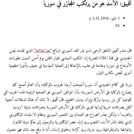
بيق: الأسد هو من يرتكب المجازر في سوريا
1 مايو، 2016 1:32 م
95
منذر آقبيق الناطق الرسمي باسم تيار الغد السوري لبرنامج
“هنا العاصمة”
الذي تقدمه لميس
الحديدي على قناة CBC المصرية إن المكتب السياسي للتيار ناقش يوم أمس السبت تطورات
وضاع في سوريا وخاصة في حلب، بالإضافة إلى العملية السياسية في جنيف وأمورا تنظيمية
ى تخص مكاتب التيار.
ا على كلام الحديدي أن سوريا أصبحت أرضا لحروب بالوكالة، وأن العالم أصبح كله
ارع بالوكالة على الأرض السورية، وأن المواطن السوري هو الضحية الرئيسة لهذه الحرب التي
ضها كل من روسيا وتركيا وإيران ودول الخليج؛ قال آقبيق: لا شك أن هناك تدخلات أجنبية
ثل بصراعات عربية إيرانية تجري بالوكالة على الأرض السورية وصراعات دولية “روسيا
غرب”، ولكن جذر الصراع هو الصدام بين الشعب السوري ونظام الاستبداد الدكتاتوري
ي يمثله بشار الأسد، الشعب يريد إنهاء عصر الدكتاتورية والوصول إلى حكم دولة القانون
مواطنة والديمقراطية، يريد حرية، يريد كرامة وحقوق إنسان، أما ما وقع بعد ذلك فهو حصول