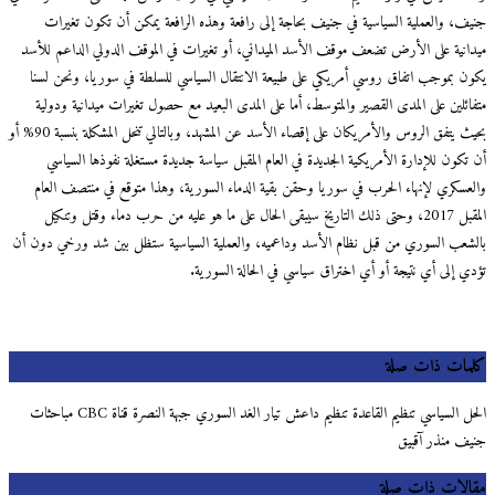
ف، والعملية السياسية في جنيف بحاجة إلى رافعة وهذه الرافعة يمكن أن تكون تغيرات
انية على الأرض تضعف موقف الأسد الميداني، أو تغيرات في الموقف الدولي الداعم للأسد
ن بموجب اتفاق روسي أمريكي على طبيعة الانتقال السياسي للسلطة في سوريا، ونحن لسنا
ائلين على المدى القصير والمتوسط، أما على المدى البعيد مع حصول تغيرات ميدانية ودولية
بحيث يتفق الروس والأمريكان على إقصاء الأسد عن المشهد، وبالتالي تنحل المشكلة بنسبة 90% أو
تكون للإدارة الأمريكية الجديدة في العام المقبل سياسة جديدة مستغلة نفوذها السياسي
عسكري لإنهاء الحرب في سوريا وحقن بقية الدماء السورية، وهذا متوقع في منتصف العام
المقبل 2017، وحتى ذلك التاريخ سيبقى الحال على ما هو عليه من حرب دماء وقتل وتنكيل
شعب السوري من قبل نظام الأسد وداعميه، والعملية السياسية ستظل بين شد ورخي دون أن
ي إلى أي نتيجة أو أي اختراق سياسي في الحالة السورية.
مات ذات صلة
الحل السياسي تنظيم القاعدة تنظيم داعش تيار الغد السوري جبهة النصرة قناة CBC مباحثات
ف منذر آقبيق
لات ذات صلة