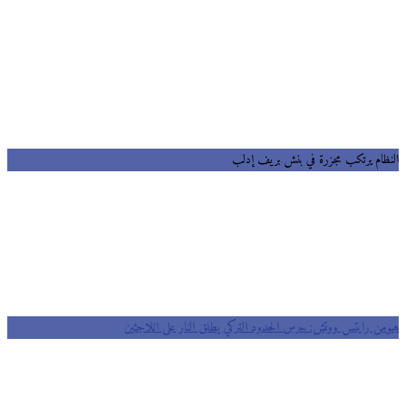
ظام يرتكب مجزرة في بنش بريف إدلب
من رايتس ووتش: حرس الحدود التركي يطلق النار على اللاجئين