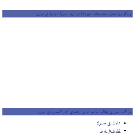
كو وواشنطن ستضاعفان جهودهما من أجل تسوية سياسية في سوريا
ر الغد السوري يطالب بدعم عربي ومصري للحل السياسي في سوريا
شارك على فيسبوك
شارك على تويتر