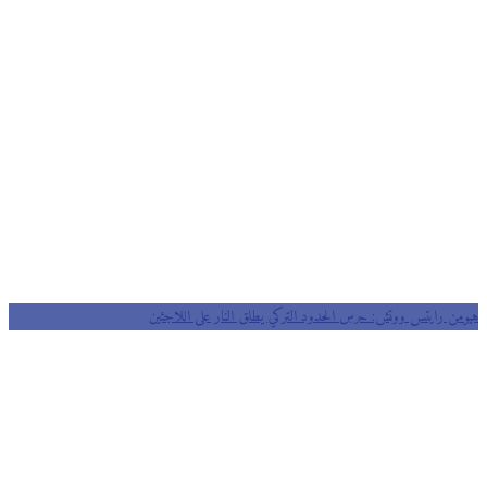
من رايتس ووتش: حرس الحدود التركي يطلق النار على اللاجئين