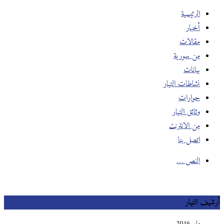
الرئيسية
أخبار
مقالات
من سورية
بيانات
نشاطات التيار
حوارات
وثائق التيار
من الانترنت
اتصل بنا
النص …
يف التيار
مايو 2016