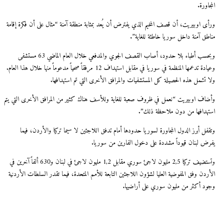
اورة.
ى اوبيريت، أن قصف المخيم الذي يفترض أن يُعد بمثابة منطقة آمنة “مثال على أن فكرة إقامة
طق آمنة داخل سوريا خاطئة للغاية”.
وبحسب أطباء بلا حدود، أصاب القصف الجوي والمدفعي خلال العام الماضي 63 مستشفى
وعيادة تدعمها المنظمة في سوريا في مقابل استهداف 12 مرفقاً صحياً مدعوماً منها خلال هذا العام.
 تشمل هذه الحصيلة كل المستشفيات والمرافق الأخرى التي تم استهدافها.
اف اوبيريت “نعمل في ظروف صعبة للغاية وللأسف هناك كثير من المرافق الأخرى التي يتم
هدافها من دون ملاحظة ذلك”.
ل أبرز الدول المجاورة لسوريا حدودها أمام تدفق اللاجئين لا سيما تركيا والأردن، فيما
ض لبنان قيوداً مشددة على دخول الفارين من سوريا.
وتستضيف تركيا 2,5 مليون لاجئ سوري مقابل 1,2 مليون لاجئ في لبنان و630 ألفاً آخرين في
دن وفق المفوضية العليا لشؤون اللاجئين التابعة للأمم المتحدة، فيما تقدر السلطات الأردنية
د أكثر من مليون سوري على أراضيها.