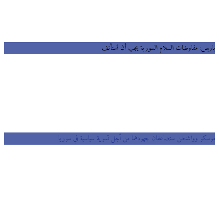
يس: مفاوضات السلام السورية يجب أن تستأنف
كو وواشنطن ستضاعفان جهودهما من أجل تسوية سياسية في سوريا