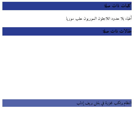
مات ذات صلة
اء بلا حدود اللاجئون السوريون حلب سوريا
لات ذات صلة
ظام يرتكب مجزرة في بنش بريف إدلب