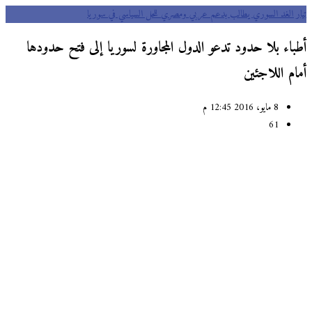
ر الغد السوري يطالب بدعم عربي ومصري للحل السياسي في سوريا
باء بلا حدود تدعو الدول المجاورة لسوريا إلى فتح حدودها
م اللاجئين
8 مايو، 2016 12:45 م
61