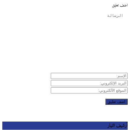
 تعليق
يف التيار