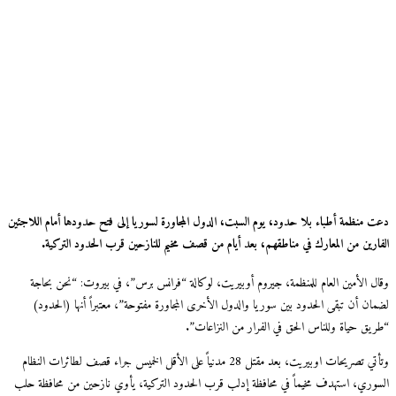
 منظمة أطباء بلا حدود، يوم السبت، الدول المجاورة لسوريا إلى فتح حدودها أمام اللاجئين
ارين من المعارك في مناطقهم، بعد أيام من قصف مخيم للنازحين قرب الحدود التركية.
ل الأمين العام للمنظمة، جيروم أوبيريت، لوكالة “فرانس برس”، في بيروت: “نحن بحاجة
ان أن تبقى الحدود بين سوريا والدول الأخرى المجاورة مفتوحة”، معتبراً أنها (الحدود)
يق حياة وللناس الحق في الفرار من النزاعات”.
وتأتي تصريحات اوبيريت، بعد مقتل 28 مدنياً على الأقل الخميس جراء قصف لطائرات النظام
وري، استهدف مخيماً في محافظة إدلب قرب الحدود التركية، يأوي نازحين من محافظة حلب