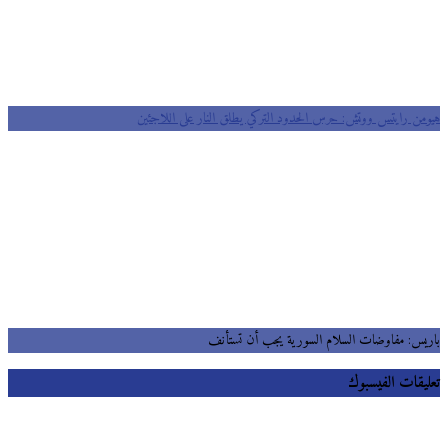
من رايتس ووتش: حرس الحدود التركي يطلق النار على اللاجئين
يس: مفاوضات السلام السورية يجب أن تستأنف
يقات الفيسبوك