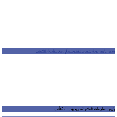
من رايتس ووتش: حرس الحدود التركي يطلق النار على اللاجئين
يس: مفاوضات السلام السورية يجب أن تستأنف