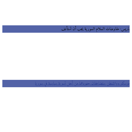
يس: مفاوضات السلام السورية يجب أن تستأنف
كو وواشنطن ستضاعفان جهودهما من أجل تسوية سياسية في سوريا