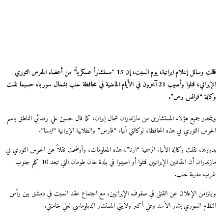
قالت وسائل إعلام ايرانية، يوم السبت، إن 13 “مستشاراً عسكرياً” من أعضاء الحرس الثوري
الإيراني، قتلوا وأصيب 21 آخرون في الأيام الماضية في محافظة حلب بشمال سوريا، حسبما نقلت
لة “فرانس برس”.
حدر جميع هؤلاء المستشارين من مازندران شمال إيران، كما قال حسين علي رضائي الناطق باسم
س الثوري في هذه المحافظة، لوكالتي أنباء “فارس” والطلابية الإيرانية “ايسنا”.
رها، نقلت وكالة الأنباء الرسمية “ارنا”، هذه المعلومات، وأوضحت نقلاً عن الحرس الثوري في
مازندران أن المقاتلين الإيرانيين قتلوا أو اصيبوا في بلدة خان طومان التي تبعد 10 كلم جنوب
 مدينة حلب.
زامن الإعلان عن القتلى في صفوف الإيرانيين، مع اجتماع عقد السبت في دمشق بين رأس
ظام السوري بشار الأسد وعلي أكبر ولايتي المستشار الدبلوماسي لعلي خامنئي.