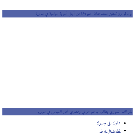
كو وواشنطن ستضاعفان جهودهما من أجل تسوية سياسية في سوريا
ر الغد السوري يطالب بدعم عربي ومصري للحل السياسي في سوريا
شارك على فيسبوك
شارك على تويتر