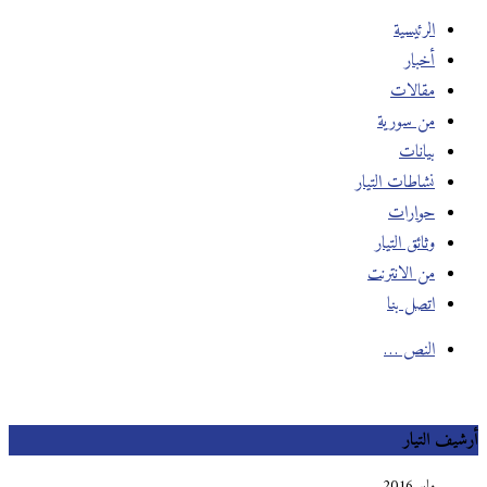
الرئيسية
أخبار
مقالات
من سورية
بيانات
نشاطات التيار
حوارات
وثائق التيار
من الانترنت
اتصل بنا
النص …
يف التيار
مايو 2016