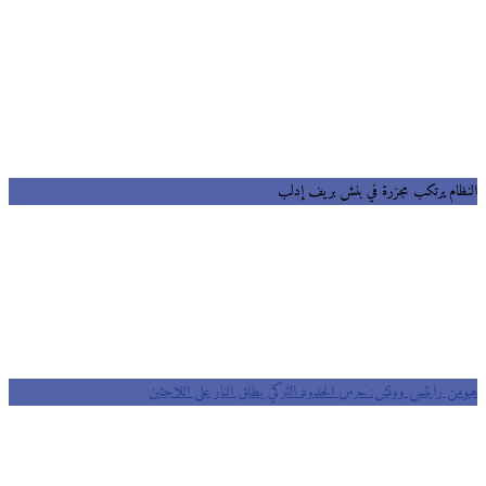
ظام يرتكب مجزرة في بنش بريف إدلب
من رايتس ووتش: حرس الحدود التركي يطلق النار على اللاجئين