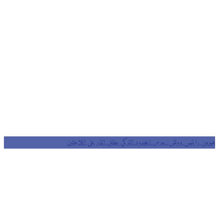
من رايتس ووتش: حرس الحدود التركي يطلق النار على اللاجئين