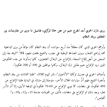
 مازن الحموي أحد المفرج عنهم من سجن حماة المركزي، تفاصيل ما جرى من مفاوضات بين
تقلين ووفد النظام.
ضح الحموي الذي كان معتقلاً منذ أربع سنوات، أن وفد النظام كان مؤلفاً من وزير الداخلية
 إبراهيم الشعار، ووزير المصالحة الوطنية علي حيدر، والشيخ طلعت ملهم، قائلاً: “الوفد جاء إلى
جن من أجل إقناع السجناء بالإفراج عن الرهائن المحتجزين، كانوا يسألوننا عن عدد المحكومين
ن نريد الإفراج عنهم مقابل ترك الرهائن، وكانوا موافقين على 100 أو 200 محكوم”.
اف الحموي في حديث لوكالة “الأناضول”، نشر اليوم الثلاثاء: “طلبنا ضمانات من وفد النظام،
رنا الشيخ ملهم أنَّ سيارات الهلال الأحمر، ستوصلنا إلى منزلنا، في البداية طلبنا الإفراج عن
490 محكوماً، على دفعات، كنا ننوي الإفراج عن 60-70 محكوماً في الدفعة الأولى، إلا أن الأمر
تعثر، وبعد ذلك تم الإفراج على دفعات، تتألف من مجموعات عددها 15، و12، و10، و7
اص”.