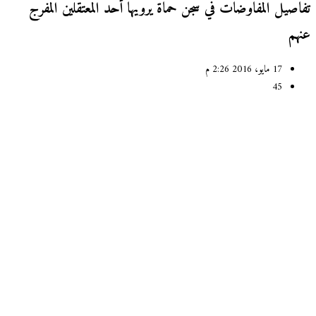
اصيل المفاوضات في سجن حماة يرويها أحد المعتقلين المفرج
هم
17 مايو، 2016 2:26 م
45