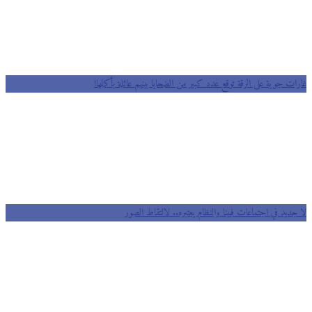
ت جوية على الرقة توقع عدد كبير من الضحايا بينهم عائلة بأكملها!
ديد في اجتماعات فيينا والنظام يعتبره.. لالتقاط الصور