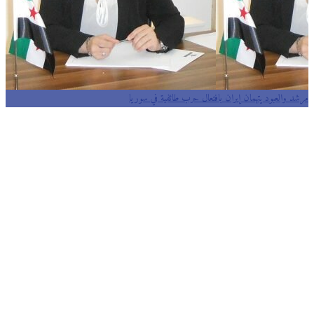
د والعبود يتهمان إيران بافتعال حرب طائفية في سوريا