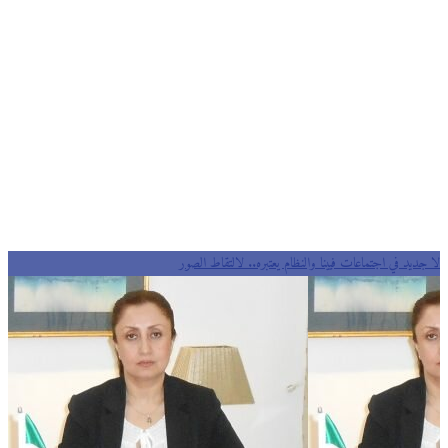
ديد في اجتماعات فيينا والنظام يعتبره.. لالتقاط الصور