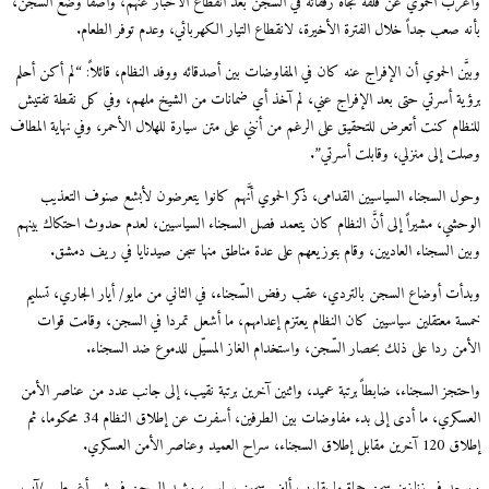
رب الحموي عن قلقه تجاه رفقائه في السجن بعد انقطاع الأخبار عنهم، واصفاً وضع السجن،
ه صعب جداً خلال الفترة الأخيرة، لانقطاع التيار الكهربائي، وعدم توفر الطعام.
َّن الحموي أن الإفراج عنه كان في المفاوضات بين أصدقائه ووفد النظام، قائلاً: “لم أكن أحلم
ية أسرتي حتى بعد الإفراج عني، لم آخذ أي ضمانات من الشيخ ملهم، وفي كل نقطة تفتيش
ظام كنت أتعرض للتحقيق على الرغم من أنني على متن سيارة للهلال الأحمر، وفي نهاية المطاف
ت إلى منزلي، وقابلت أسرتي”.
ل السجناء السياسيين القدامى، ذكر الحموي أنَّهم كانوا يتعرضون لأبشع صنوف التعذيب
حشي، مشيراً إلى أنَّ النظام كان يتعمد فصل السجناء السياسيين، لعدم حدوث احتكاك بينهم
ن السجناء العاديين، وقام بتوزيعهم على عدة مناطق منها سجن صيدنايا في ريف دمشق.
أت أوضاع السجن بالتردي، عقب رفض السّجناء، في الثاني من مايو/ أيار الجاري، تسليم
ة معتقلين سياسيين كان النظام يعتزم إعدامهم، ما أشعل تمردا في السجن، وقامت قوات
من ردا على ذلك بحصار السّجن، واستخدام الغاز المسيّل للدموع ضد السجناء.
تجز السجناء، ضابطاً برتبة عميد، واثنين آخرين برتبة نقيب، إلى جانب عدد من عناصر الأمن
العسكري، ما أدى إلى بدء مفاوضات بين الطرفين، أسفرت عن إطلاق النظام 34 محكوما، ثم
سجناء، سراح العميد وعناصر الأمن العسكري.
جد في زنازين سجن حماة ما يقارب ألف سجين سياسي، وشهد السجن في شهر أغسطس/آب