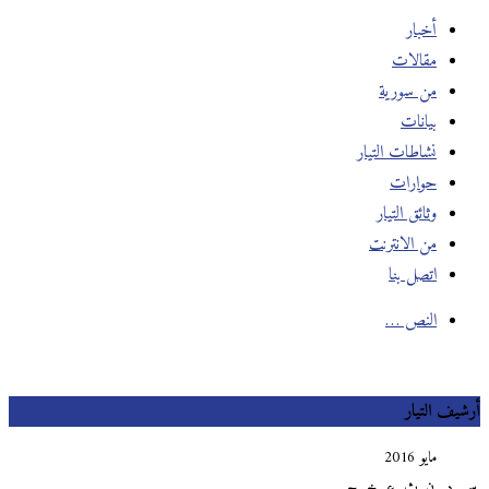
أخبار
مقالات
من سورية
بيانات
نشاطات التيار
حوارات
وثائق التيار
من الانترنت
اتصل بنا
النص …
يف التيار
مايو 2016
د
ن
ث
ع
خ
ج