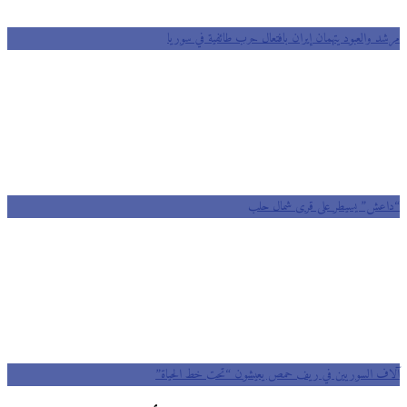
د والعبود يتهمان إيران بافتعال حرب طائفية في سوريا
عش” يسيطر على قرى شمال حلب
ف السوريين في ريف حمص يعيشون “تحت خط الحياة”