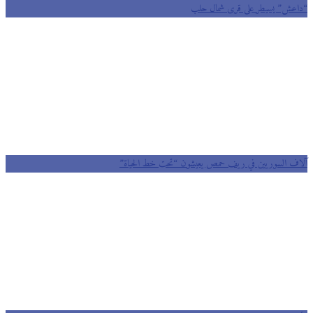
عش” يسيطر على قرى شمال حلب
ف السوريين في ريف حمص يعيشون “تحت خط الحياة”