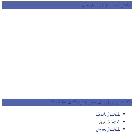
عش” يسيطر على قرى شمال حلب
ف السوريين في ريف حمص يعيشون “تحت خط الحياة”
شارك على فيسبوك
شارك على تويتر
شارك على جوجل