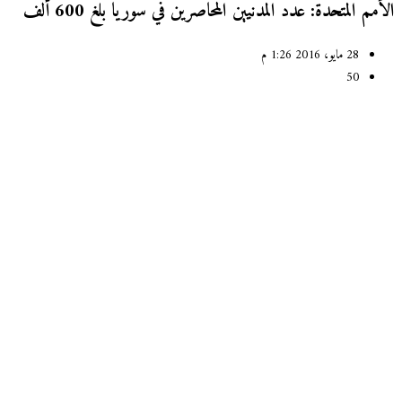
مم المتحدة: عدد المدنيين المحاصرين في سوريا بلغ 600 ألف
28 مايو، 2016 1:26 م
50