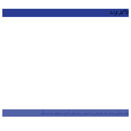
كثر قراءة
د صائب يدين ما يتعرض له السوريون على أيدي ميليشا حزب الله