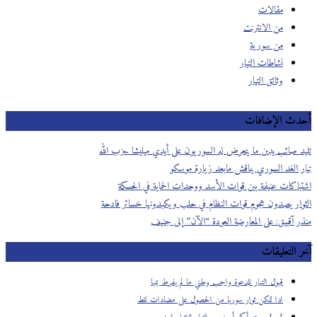
مقالات
من الانترنت
من سورية
نشاطات التيار
وثائق التيار
دث الإضافات
د صائب يدين ما يتعرض له السوريون على أيدي ميليشا حزب الله
ر الغد السوري يناقش مابعد زيارة موسكو
باكات عنيفة بين قوات الأسد ووحدات الحماية في الحسكة
وار يصدون هجوم قوات النظام في حلب ويكبدونها خسائر فادحة
ر آقبيق: على المعارضة العودة “الآن” إلى جنيف
 التعليقات
قبول التيار للدعوة واجب وطني ما لم يفرط بمبا
ادا تمكن ثوار سوريا من الحصول على مضادات للط