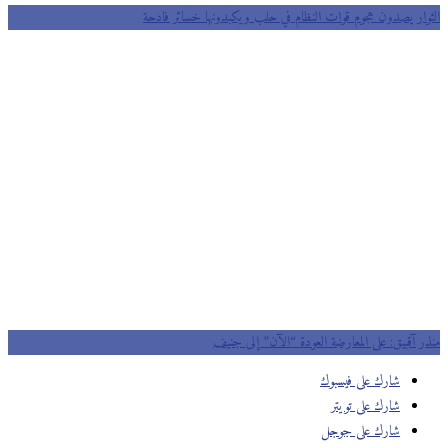
وار يصدون هجوم قوات النظام في حلب ويكبدونها خسائر فادحة
ر آقبيق: على المعارضة العودة “الآن” إلى جنيف
شارك على فيسبوك
شارك على تويتر
شارك على جوجل