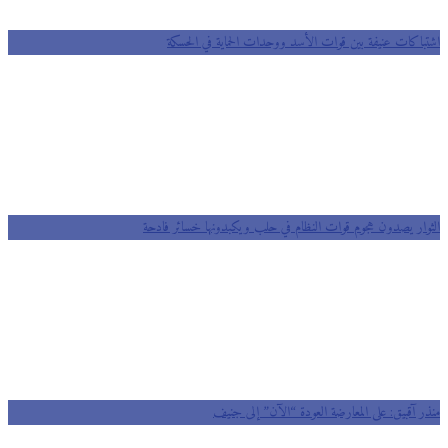
باكات عنيفة بين قوات الأسد ووحدات الحماية في الحسكة
وار يصدون هجوم قوات النظام في حلب ويكبدونها خسائر فادحة
ر آقبيق: على المعارضة العودة “الآن” إلى جنيف