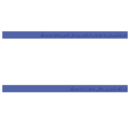
د صائب يدين ما يتعرض له السوريون على أيدي ميليشا حزب الله
ر الغد السوري يناقش مابعد زيارة موسكو