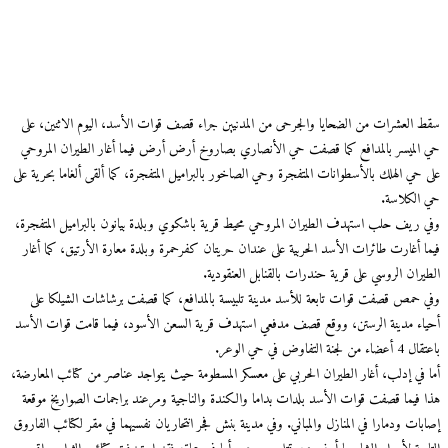
 العشرات من الضحايا والجرحى من المدنيين جراء قصف قوات الأسد، اليوم الاثنين، على
الميسر بالمدافع كما قصفت حي الأنصاري بصاروخ أرض أرض فيما أغار الطيران المروحي
 حي الهلك بالأسطوانات المتفجرة وحي الصاخور بالبراميل المتفجرة، كما ألقى ألغاما بحرية على
الكلاسة.
 ريف حلب استهدف الطيران المروحي محيط قرية باشكوي وبلدة بيانون بالبراميل المتفجرة،
ا أغارت طائرات الأسد الحربية على عندان حريتان كفرحمرة وبلدة معارة الأرتيق، كما أغار
يران الروسي على قرية حندرات بالقنابل العنقودية.
 حمص قصفت قوات تابعة للأسد مدينة تلبيسة بالمدافع، كما قصفت برشاشات الشيلكا على
اء مدينة الرستن، ووقع قصف مدفعي استهدف قرية السعن الأسود، فيما قامت قوات الأسد
 لجنة التفاوض في حي الوعر.
 في إدلب، أغار الطيران الحربي على معسكر المسطومة حيث يتواجد عناصر من كتائب المعارضة،
 فيما قصفت قوات الأسد بلدات بداما والكندة والناجية ومرعند براجمات الصواريخ موقعة
ات ودمارا في المنازل والمباني. وفي مدينة بنش فجر انتحاريان نفسيهما في مقر لكتائب الفاروق