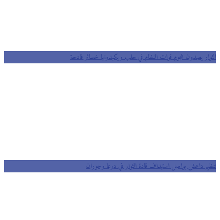
وار يصدون هجوم قوات النظام في حلب ويكبدونها خسائر فادحة
يم داعش يواصل استهداف قادة الثوار في درعا وحوران