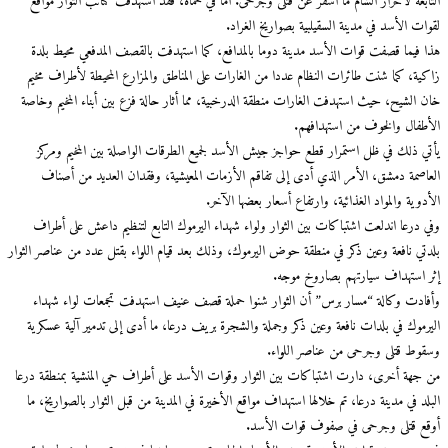
ابعة لأحرار الشام ما أسفر عن قتلى وجرحى. أما في حماة، فقد استهدفت كتائب الثوار مواقع
ت الأسد في مدينة السقيلبية بصواريخ الغراد.
 فيما قصفت قوات الأسد مدينة دوما بالمدافع، كما استهدفت بالقصف المدفعي محيط بلدة
ية، كما شنت طائرات النظام عددا من الغارات على المناطق والمزارع المحيطة لأطراف مخيم
 الشيح، حيث استهدفت الغارات منطقة الدرخبية، مما أثار حالة فزع بين أبناء المخيم وخاصة
طفال والخوف من استهدافهم.
ي ذلك في ظل استمرار قطع حواجز جيش الأسد لجميع الطرقات الواصلة بين المخيم ومركز
اصمة دمشق، الأمر الذي أدى إلى تفاقم الأزمات المعيشية، وفقدان العديد من أصناف
وية والمواد الغذائية، وارتفاع أسعار بعضها الآخر.
 درعا اندلعت اشتباكات بين الثوار ولواء شهداء اليرموك التابع لتنظيم داعش على أطراف
تي نافعة وعين ذكر في منطقة حوض اليرموك، وذلك بعد قيام اللواء بقتل عدد من عناصر الثوار
 استهداف سيارتهم بصاروخ موجه.
ادت وكالة “مسار برس” أن الثوار شنوا حملة قصف عنيف استهدفت تجمعات لواء شهداء
رموك في بلدات نافعة وعين ذكر وجملة والشجرة بريف درعا، ما أدى إلى تدمير آلية عسكرية
وط قتلى وجرحى من عناصر اللواء.
جهة أخرى، دارت اشتباكات بين الثوار وقوات الأسد على أطراف حي المنشية بمنطقة درعا
د في مدينة درعا، تم خلالها استهداف مواقع الأخيرة في المدينة من قبل الثوار بالصواريخ، ما
ع قتلى وجرحى في صفوف قوات الأسد.