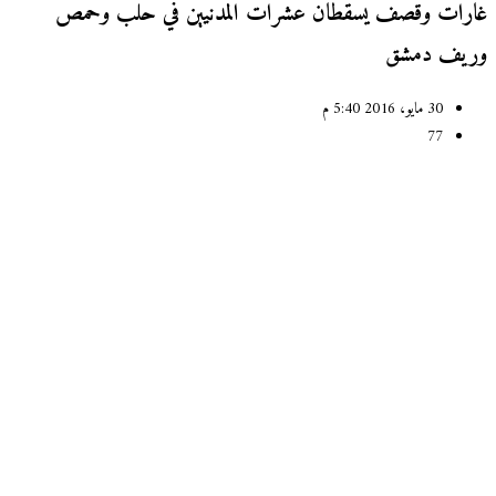
رات وقصف يسقطان عشرات المدنيين في حلب وحمص
يف دمشق
30 مايو، 2016 5:40 م
77