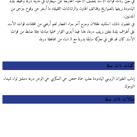
حين ردت قوات الأسد بقصف الأحياء الخارجة عن سيطرتها في مدينة درعا ومحيط بلدة
ادودة بريفها بالصواريخ وقذائف الهاون والرشاشات الثقيلة، ما أسفر عن وقوع جرحى من
نيين.
غضون ذلك، استشهد طفلان وجرح آخر جراء انفجار لغم أرضي من مخلفات قوات الأسد
 أطراف بلدة جلين بريف درعا، هذا فيما أجرى الثوار عملية مبادلة جثة ضابط من قوات
 كان قد قتل في معركة سابقة بدرعا مع 3 نساء من محافظة درعا.
مات ذات صلة
ب الطيران الروسي اليادودة حلب حماة حمص حي السكري حي الوعر درعا دمشق لواء شهداء
رموك
لات ذات صلة