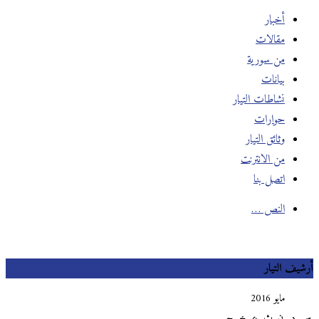
أخبار
مقالات
من سورية
بيانات
نشاطات التيار
حوارات
وثائق التيار
من الانترنت
اتصل بنا
النص …
يف التيار
مايو 2016
د
ن
ث
ع
خ
ج