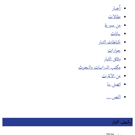
أخبار
مقالات
من سورية
بيانات
نشاطات التيار
حوارات
وثائق التيار
مكتب الدراسات والبحوث
من الانترنت
اتصل بنا
النص …
أرشيف التيار
يونيو 2016