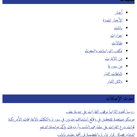
أخبار
الأخبار المميزة
بيانات
حوارات
مقالات
مكتب الدراسات والبحوث
من الانترنت
من سورية
نشاطات التيار
وثائق التيار
أحدث الإضافات
روسيا تجدد التزامها بوقف الغارات على مدينة حلب
موسكو مستعدة للتحقيق في وقائع استهداف مدنيين في سوريا وتشكك بالاعترافات الأمريكية
قوات درع الفرات على مشارف الباب وأردوغان يؤكد مواصلة الدعم
اندماج فصائل ثوار داريا والمعضمية في تجمع جديد بإدلب