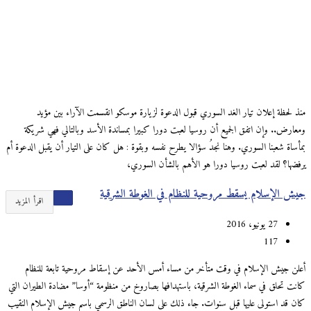
منذ لحظة إعلان تيار الغد السوري قبول الدعوة لزيارة موسكو انقسمت الآراء بين مؤيد
ومعارض.. وإن اتفق الجميع أن روسيا لعبت دورا كبيرا بمساندة الأسد وبالتالي فهي شريكة
بمأساة شعبنا السوري. وهنا نجدُ سؤالا يطرح نفسه وبقوة : هل كان على التيار أن يقبل الدعوة أم
يرفضها؟ لقد لعبت روسيا دورا هو الأهم بالشأن السوري،
جيش الإسلام يسقط مروحية للنظام في الغوطة الشرقية
اقرأ المزيد
27 يونيو، 2016
117
أعلن جيش الإسلام في وقت متأخر من مساء أمس الأحد عن إسقاط مروحية تابعة للنظام
كانت تحلق في سماء الغوطة الشرقية، باستهدافها بصاروخ من منظومة “أوسا” مضادة الطيران التي
كان قد استولى عليها قبل سنوات. جاء ذلك على لسان الناطق الرسمي باسم جيش الإسلام النقيب