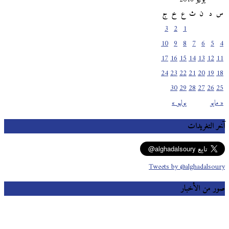
س
د
ن
ث
ع
خ
ج
3
2
1
10
9
8
7
6
5
4
17
16
15
14
13
12
11
24
23
22
21
20
19
18
30
29
28
27
26
25
« مايو
يوليو »
آخر التغريدات
Tweets by @alghadalsoury
صور من الأخبار