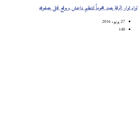
لواء ثوار الرقة يصد هجوماً لتنظيم داعش ويوقع قتلى بصفوفه
27 يونيو، 2016
140