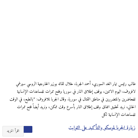
طالب رئيس تيار الغد السوري، أحمد الجربا، خلال لقائه بوزير الخارجية الروسي سيرغي
لافروف، اليوم الاثنين، بوقف إطلاق النار في سوريا وفتح ممرات للمساعدات الإنسانية
للمحاضرين والمتضررين في مناطق القتال في سوريا. وقال الجربا للافروف: “بالطبع، في الوقت
الحالي، نريد تحقيق اتفاق وقف إطلاق النار بأسرع وقت ممكن، ونريد أيضاً فتح ممرات
للمساعدات الإنسانية لكل
زيارة الجربا لموسكو والتأكيد على الثوابت
اقرأ المزيد