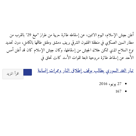
أعلن جيش الإسلام، اليوم الاثنين، عن إسقاطه طائرة حربية من طراز “ميغ 29″ بالقرب من
مطار السين العسكري في منطقة القلمون الشرقي بريف دمشق ومقتل طاقمها بالكامل، دون تحديد
نوع السلاح الذي تمكن خلاله الجيش من إسقاطها. وكان جيش الإسلام كان قد أعلن أمس
الأحد عن إسقاط طائرة مروحية تابعة لقوات الأسد كانت تحلق في
تيار الغد السوري يطالب بوقف إطلاق النار وممرات إنسانية
اقرأ المزيد
27 يونيو، 2016
167