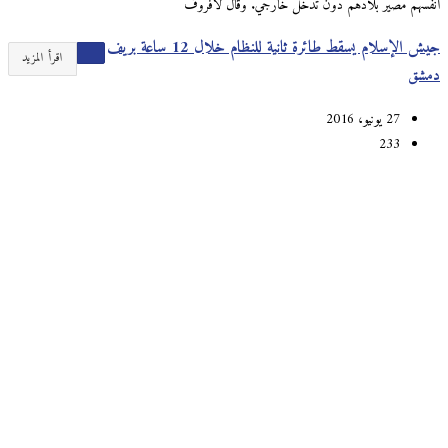
أنفسهم مصير بلادهم دون تدخل خارجي. وقال لافروف
جيش الإسلام يسقط طائرة ثانية للنظام خلال 12 ساعة بريف
اقرأ المزيد
دمشق
27 يونيو، 2016
233