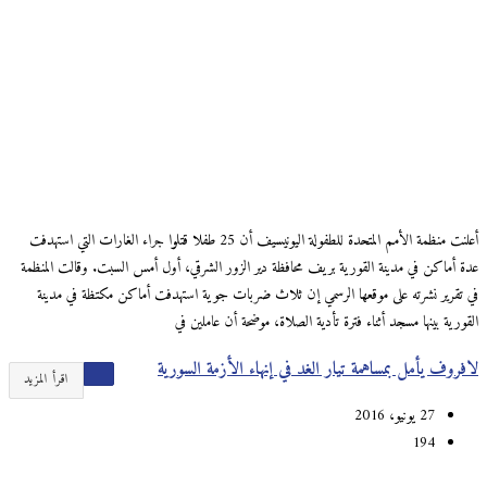
أعلنت منظمة الأمم المتحدة للطفولة اليونيسيف أن 25 طفلا قتلوا جراء الغارات التي استهدفت
عدة أماكن في مدينة القورية بريف محافظة دير الزور الشرقي، أول أمس السبت. وقالت المنظمة
في تقرير نشرته على موقعها الرسمي إن ثلاث ضربات جوية استهدفت أماكن مكتظة في مدينة
القورية بينها مسجد أثناء فترة تأدية الصلاة، موضحة أن عاملين في
لافروف يأمل بمساهمة تيار الغد في إنهاء الأزمة السورية
اقرأ المزيد
27 يونيو، 2016
194