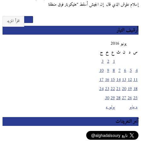
إسلام علوش الذي قال إن الجيش أسقط “هليكوبتر فوق منطقة
اقرأ المزيد
أرشيف التيار
يونيو 2016
س
د
ن
ث
ع
خ
ج
3
2
1
10
9
8
7
6
5
4
17
16
15
14
13
12
11
24
23
22
21
20
19
18
30
29
28
27
26
25
« مايو
يوليو »
آخر التغريدات