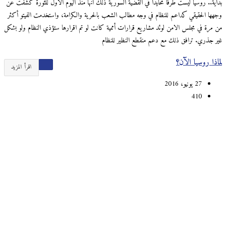
بداية.. روسيا ليست طرفاً محايداً في القضية السورية ذلك أنها منذ اليوم الأول للثورة كشفت عن
وجهها الحقيقي كداعم للنظام في وجه مطالب الشعب بالحرية والكرامة، واستخدمت الفيتو أكثر
من مرة في مجلس الامن لوئد مشاريع قرارات أممية كانت لو تم اقرارها ستؤذي النظام ولو بشكل
غير جذري. ترافق ذلك مع دعم منقطع النظير للنظام
لماذا روسيا الآن؟
اقرأ المزيد
27 يونيو، 2016
410