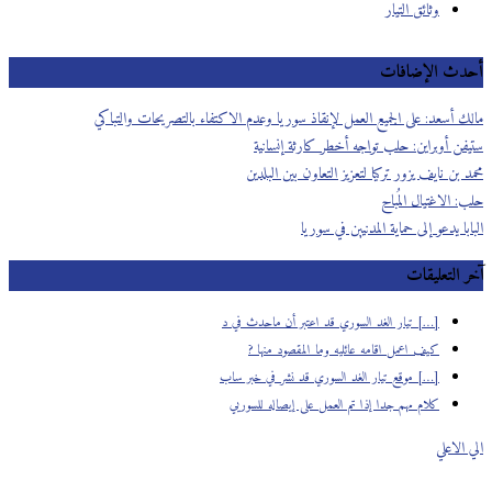
وثائق التيار
أحدث الإضافات
مالك أسعد: على الجميع العمل لإنقاذ سوريا وعدم الاكتفاء بالتصريحات والتباكي
ستيفن أوبراين: حلب تواجه أخطر كارثة إنسانية
محمد بن نايف يزور تركيا لتعزيز التعاون بين البلدين
حلب: الاغتيال المُباح
البابا يدعو إلى حماية المدنيين في سوريا
آخر التعليقات
[…] تيار الغد السوري قد اعتبر أن ماحدث في د
كيف اعمل اقامه عائليه وما المقصود منها ?
[…] موقع تيار الغد السوري قد نشر في خبر ساب
كلام مهم جدا إذا تم العمل على إيصاله للسوريي
الي الاعلي