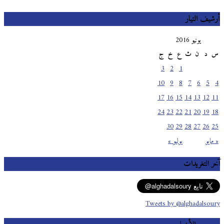
أرشيف التيار
يونيو 2016
س
د
ن
ث
ع
خ
ج
3
2
1
10
9
8
7
6
5
4
17
16
15
14
13
12
11
24
23
22
21
20
19
18
30
29
28
27
26
25
« مايو
يوليو »
آخر التغريدات
Tweets by @alghadalsoury