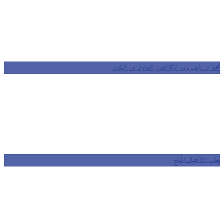
محمد بن نايف يزور تركيا لتعزيز التعاون بين البلدين
حلب: الاغتيال المُباح