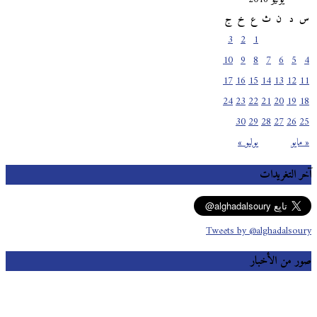
س
د
ن
ث
ع
خ
ج
3
2
1
10
9
8
7
6
5
4
17
16
15
14
13
12
11
24
23
22
21
20
19
18
30
29
28
27
26
25
« مايو
يوليو »
آخر التغريدات
Tweets by @alghadalsoury
صور من الأخبار