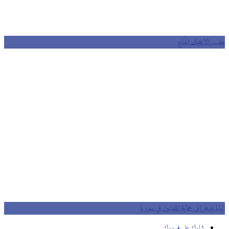
حلب: الاغتيال المُباح
البابا يدعو إلى حماية المدنيين في سوريا
شارك على فسيبوك