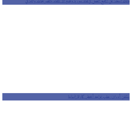
مالك أسعد: على الجميع العمل لإنقاذ سوريا وعدم الاكتفاء بالتصريحات والتباكي
ستيفن أوبراين: حلب تواجه أخطر كارثة إنسانية