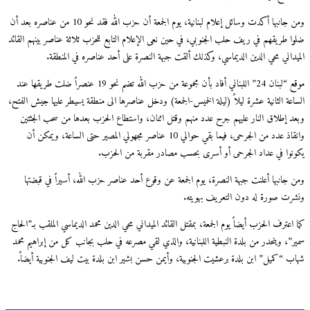
ومن جانبها أكدت وسائل إعلام لبنانية، يوم الجمعة أن حزب الله فقد نحو 10 من عناصره بعد أن
ضلوا طريقهم في ريف حلب الجنوبي، في حين نعى الإعلام التابع للحزب ثلاثة عناصر بينهم القائد
الميداني محي الدين الديماسي، وكذلك ألقت جبهة النصرة على أحد عناصره في المنطقة.
موقع “لبنان 24” اللبناني أفاد بأن مجموعة من حزب الله تضم نحو 19 عنصراً ضلت طريقها عند
الساعة الثانية عشرة ليلاً (ليلة الخميس-الجمعة) ودخل عناصرها الى منطقة يسيطر عليها جيش الفتح،
وبعد إطلاق النار عليهم جرح عدد منهم وقتل اثنان، واستطاع الحزب بعدها من سحب الجثتين
وانقاذ عدد من الجرحى، فيما بقي حوالي 10 عناصر مجهولي المصير حتى الساعة، ويمكن أن
يكونوا في عداد الجرحى أو أسرى بحسب مصادر مقربة من الحزب.
ومن جانبها أعلنت جبهة النصرة، يوم الجمعة عن وقوع أحد عناصر حزب الله، أسيراً في قبضتها
ونشرت صورة له دون التعريف بهويته.
كما اعترف الحزب أيضاً يوم الجمعة، بمقتل القائد الميداني محي الدين محمد الديماسي الملقب بـ”الحاج
سمير”، وينحدر من بلدة النبطية اللبنانية، والذي لقي مصرعه في حلب بجانب كل من إبراهيم محمد
شهاب “كميل” ابن بلدة برعشيت الجنوبية، وأيمن حسن بشير ابن بلدة بيت ليف الجنوبية أيضاً.