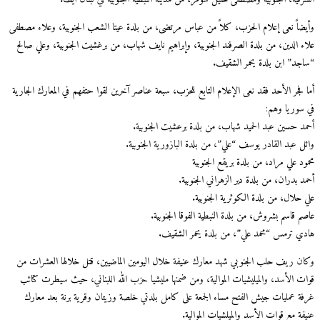
وأيضاً نعى إعلام الحزب، كلاً من عباس مرتضى، من بلدة عيتا الشعب الجنوبية، وعلاء مصطفى
علاء الدين، من بلدة الصرفند الجنوبية، وإبراهيم نايف شهاب، من برغشيت الجنوبية، وعلي صالح
“ساجد” ابن بلدة يحمر الشقيف.
أما فجر الأحد فقد نعى الإعلام التابع للحزب، سبعة عناصر آخرين لقوا حتفهم في المعارك الجارية
في سوريا وهم:
أحمد حسين عبد الحميد شهاب، من بلدة برعشيت الجنوبية.
وائل عبد القادر يوسف “علي”، من بلدة البازورية الجنوبية.
محمود علي مراد، من بلدة بريقع الجنوبية
أحمد بدران، من بلدة دير الزهراني الجنوبية.
علي حلال، من بلدة الكوثرية الجنوبية.
عاصم قاسم بشروش، من بلدة النبطية الفوقا الجنوبية.
هادي ترمس “محمد علي”، من بلدة يحمر الشقيف.
وكان ريف حلب الجنوبي شهد معارك عنيفة خلال اليومين الماضيين، قتل خلالها العشرات من
قوات الأسد، والميليشيات الموالية، ومن ضمنها مليشيا حزب الله اللبناني، حيث سيطرت كتائب
غرفة عمليات جيش الفتح مساء الجمعة على كامل بلدتي خلصة وزيتان وقرية برنة بعد معارك
عنيفة مع قوات الأسد والميلشيات الموالية.