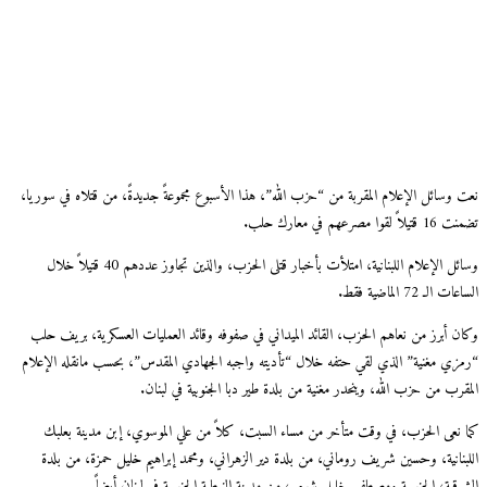
نعت وسائل الإعلام المقربة من “حزب الله”، هذا الأسبوع مجموعةً جديدةً، من قتلاه في سوريا،
تضمنت 16 قتيلاً لقوا مصرعهم في معارك حلب.
وسائل الإعلام اللبنانية، امتلأت بأخبار قتلى الحزب، والذين تجاوز عددهم 40 قتيلاً خلال
الساعات الـ 72 الماضية فقط.
وكان أبرز من نعاهم الحزب، القائد الميداني في صفوفه وقائد العمليات العسكرية، بريف حلب
“رمزي مغنية” الذي لقي حتفه خلال “تأديته واجبه الجهادي المقدس”، بحسب مانقله الإعلام
المقرب من حزب الله، وينحدر مغنية من بلدة طير دبا الجنوبية في لبنان.
كما نعى الحزب، في وقت متأخر من مساء السبت، كلاً من علي الموسوي، إبن مدينة بعلبك
اللبنانية، وحسين شريف روماني، من بلدة دير الزهراني، ومحمد إبراهيم خليل حمزة، من بلدة
الشرقية، الجنوبية ومصطفى خليل شومر، من مدينة النبطية الجنوبية في لبنان أيضاً.