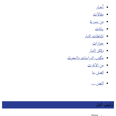
أخبار
مقالات
من سورية
بيانات
نشاطات التيار
حوارات
وثائق التيار
مكتب الدراسات والبحوث
من الانترنت
اتصل بنا
النص …
أرشيف التيار
يونيو 2016