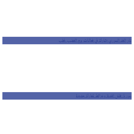
تيار الغد السوري يشارك في فعاليات يوم الغضب لحلب
سوريا: فشل الهدنة وخرائط لمعارك جديدة