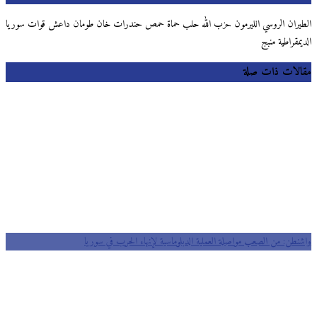
الطيران الروسي الليرمون حزب الله حلب حماة حمص حندرات خان طومان داعش قوات سوريا
الديمقراطية منبج
مقالات ذات صلة
واشنطن: من الصعب مواصلة العملية الدبلوماسية لإنهاء الحرب في سوريا