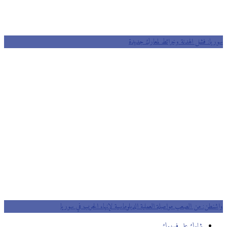
سوريا: فشل الهدنة وخرائط لمعارك جديدة
واشنطن: من الصعب مواصلة العملية الدبلوماسية لإنهاء الحرب في سوريا
شارك على فسيبوك