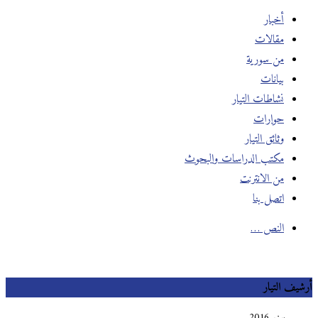
أخبار
مقالات
من سورية
بيانات
نشاطات التيار
حوارات
وثائق التيار
مكتب الدراسات والبحوث
من الانترنت
اتصل بنا
النص …
أرشيف التيار
يونيو 2016