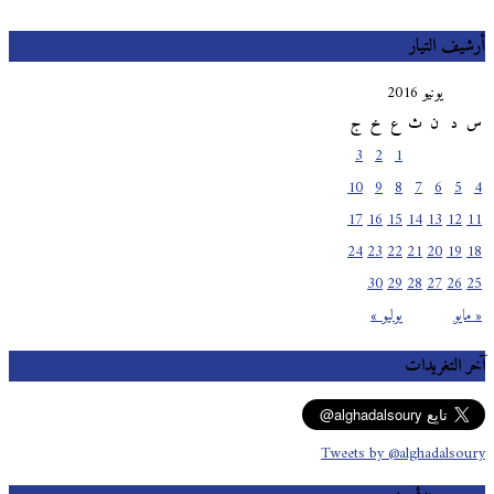
أرشيف التيار
يونيو 2016
س
د
ن
ث
ع
خ
ج
3
2
1
10
9
8
7
6
5
4
17
16
15
14
13
12
11
24
23
22
21
20
19
18
30
29
28
27
26
25
« مايو
يوليو »
آخر التغريدات
Tweets by @alghadalsoury