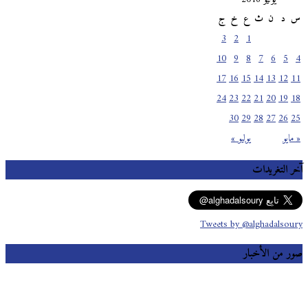
س
د
ن
ث
ع
خ
ج
3
2
1
10
9
8
7
6
5
4
17
16
15
14
13
12
11
24
23
22
21
20
19
18
30
29
28
27
26
25
« مايو
يوليو »
آخر التغريدات
Tweets by @alghadalsoury
صور من الأخبار