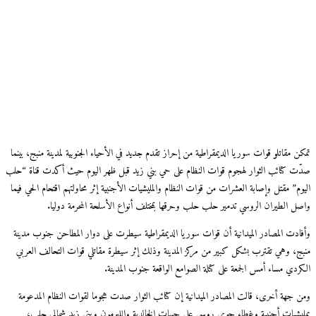
تمكن مقاتلو قوات سوريا الديمقراطية من إحراز تقدم جديد في الأحياء الجنوبية لمدينة منبج، بينما
صدّت كتائب الثوار لهجوم قوات النظام على حي بني زيد قبل ظهر اليوم حيث أكدت قناة “حلب
اليوم” مقتل وإصابة العشرات من قوات النظام والمليشيات الأجنبية إثر محاولتهم اقتحام الحي فيما
واصل الطيران الروسي تدمير حلب حلب وحرقها بمختلف أنواع الأسلحة المحرمة دوليا.
وأفادت المصادر الميدانية أن قوات سوريا الديمقراطية سيطرت على دوار المطاحن جنوب مدينة
منبج، وهي تقترب بشكل كبير من مركز المدينة وذلك إثر سيطرة مقاتلي قوات التحالف العربي
الكردي مساء أمس الجمعة على كتلة الصوامع الواقعة جنوب المدينة.
ومن جهة أخرى، قالت المصادر الميدانية إن كتائب الثوار صدت هجوما لقوات النظام المدعومة
بمليشيات أجنبية وغطاء جوي روسي على جبهات الخالدية والليرمون وبني زيد شمالي حلب،