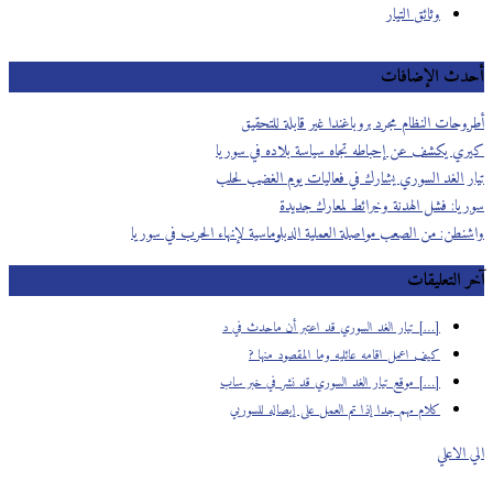
وثائق التيار
أحدث الإضافات
أطروحات النظام مجرد بروباغندا غير قابلة للتحقيق
كيري يكشف عن إحباطه تجاه سياسة بلاده في سوريا
تيار الغد السوري يشارك في فعاليات يوم الغضب لحلب
سوريا: فشل الهدنة وخرائط لمعارك جديدة
واشنطن: من الصعب مواصلة العملية الدبلوماسية لإنهاء الحرب في سوريا
آخر التعليقات
[…] تيار الغد السوري قد اعتبر أن ماحدث في د
كيف اعمل اقامه عائليه وما المقصود منها ?
[…] موقع تيار الغد السوري قد نشر في خبر ساب
كلام مهم جدا إذا تم العمل على إيصاله للسوريي
الي الاعلي