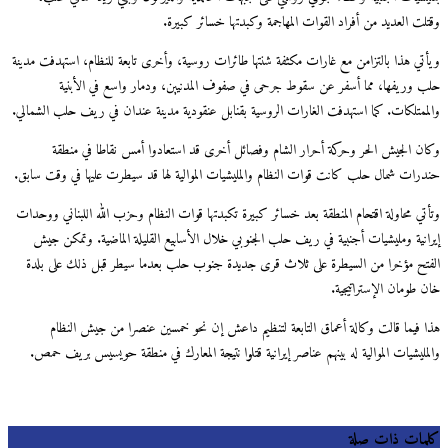
وقتلت العديد من أفراد القوات المهاجمة وكبدتها خسائر كبيرة.
ويأتي هذا بالتزامن مع غارات مكثفة شنتها طائرات روسية، وأخرى تابعة للنظام، استهدفت مدينة
حلب وريفها، مما أسفر عن سقوط جرحى في صفوف المدنيين، ودمار واسع في الأبنية
والممتلكات. كما استهدفت الغارات الروسية بقنابل عنقودية مدينة عندان في ريف حلب الشمالي.
وكان الجيش الحر وحركة أحرار الشام وفصائل أخرى قد استعادوا أمس نقاطا في منطقة
حندرات شمال حلب كانت قوات النظام والمليشيات الموالية لها قد سيطرت عليها في وقت سابق.
وتأتي محاولة اقتحام المنطقة بعد خسائر كبيرة تكبدتها قوات النظام وحزب الله اللبناني ووحدات
إيرانية ومليشيات أجنبية في ريف حلب الجنوبي خلال الأسابيع القليلة الماضية. وتمكن جيش
الفتح مؤخرا من السيطرة على ثلاث قرى جديدة جنوب حلب بعدما سيطر قبل ذلك على بلدة
خان طومان الإستراتيجية.
هذا فيما قالت وكالة أعماق التابعة لتنظيم داعش إن نحو خمسين عنصرا من جيش النظام
والمليشيات الموالية له بينهم عناصر إيرانية قتلوا نتيجة المعارك في منطقة حويسيس بريف حمص.
كلمات ذات صلة