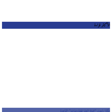
كثر قراءة
 بايعت “الهيئة العليا للمفاوضات” القاعدة