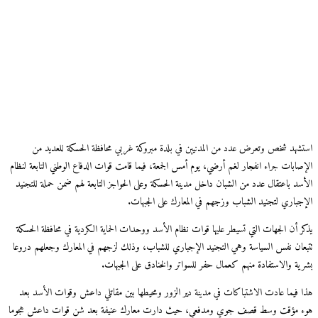
شهد شخص وتعرض عدد من المدنيين في بلدة مبروكة غربي محافظة الحسكة للعديد من
صابات جراء انفجار لغم أرضي، يوم أمس الجمعة، فيما قامت قوات الدفاع الوطني التابعة لنظام
سد باعتقال عدد من الشبان داخل مدينة الحسكة وعلى الحواجز التابعة لهم ضمن حملة للتجنيد
جباري لتجنيد الشباب وزجهم في المعارك على الجبهات.
ر أن الجهات التي تسيطر عليها قوات نظام الأسد ووحدات الحماية الكردية في محافظة الحسكة
عان نفس السياسة وهي التجنيد الإجباري للشباب، وذلك لزجهم في المعارك وجعلهم دروعا
ية والاستفادة منهم كعمال حفر للسواتر والخنادق على الجبهات.
 فيما عادت الاشتباكات في مدينة دير الزور ومحيطها بين مقاتلي داعش وقوات الأسد بعد
 مؤقت وسط قصف جوي ومدفعي، حيث دارت معارك عنيفة بعد شن قوات داعش هجوما