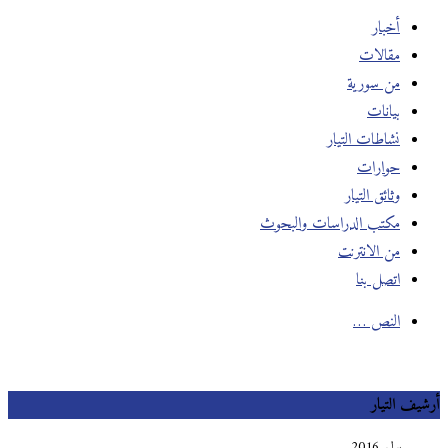
أخبار
مقالات
من سورية
بيانات
نشاطات التيار
حوارات
وثائق التيار
مكتب الدراسات والبحوث
من الانترنت
اتصل بنا
النص …
يف التيار
يوليو 2016