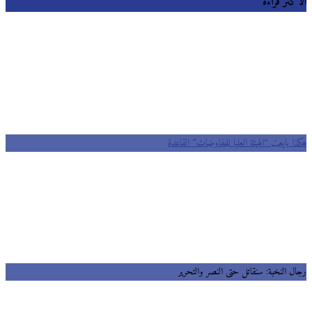
كثر قراءة
 بايعت “الهيئة العليا للمفاوضات” القاعدة
ل النخبة: سنقاتل حتى النصر والتحرير