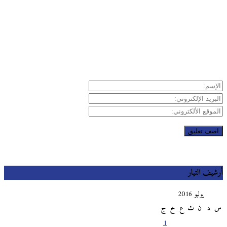
يف التيار
يوليو 2016
د
ن
ث
ع
خ
ج
1