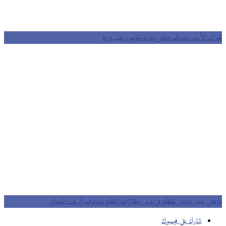
ان الأسد يستهدف مشفى مدينة جاسم بريف درعا
ش يدمر دبابتين للنظام في تدمر وطائرات النظام تستهدف الريف الشمالي
شارك على فيسبوك