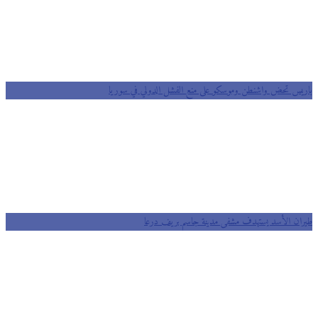
يس تحض واشنطن وموسكو على منع الفشل الدولي في سوريا
ان الأسد يستهدف مشفى مدينة جاسم بريف درعا