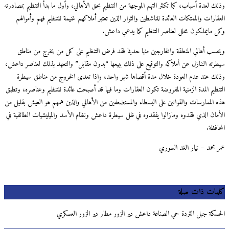
ك لعدة أسباب، كما تكثر التهم الموجهة من التنظيم بحق الأهالي، وأول ما بدأ التنظيم بمصادرته
ارات والممتكات العائدة للناشطين والثوار الذين تعتبر أملاكهم غنيمة للتنظيم فهم وأموالهم
 مايملكون محلل لعناصر التنظيم كما يدعي داعش.
سب أهالي المنطقة والخارجين منها حديثا فقد فرض التنظيم على كل من يخرج من مناطق
رته التنازل عن أملاكه والتوقيع على ذلك ببيعها “بدون مقابل” والتعهد بذلك لعناصر داعش،
ك عند عدم العودة خلال مدة أقصاها شهر واحد، وإذا تعدى الخروج من مناطق سيطرة
نظيم المدة الزمنية المفروضة تكون العقارات وما فيها قد أصبحت عائدة للتنظيم وعناصره، وتطبق
 الممارسات والقوانين على البسطاء والمستضعفين من الأهالي والذين همهم هو العيش بقليل من
مان الذي فقدوه ومازالوا يفقدوه في ظل سيطرة داعش ونظام الأسد والميليشيات الطائفية في
افظة.
 محمد – تيار الغد السوري
مات ذات صلة
سكة جبل الثردة حي الصناعة داعش دير الزور مطار دير الزور العسكري