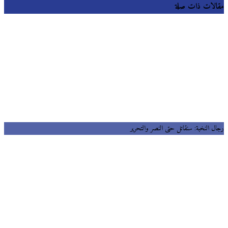
لات ذات صلة
ل النخبة: سنقاتل حتى النصر والتحرير