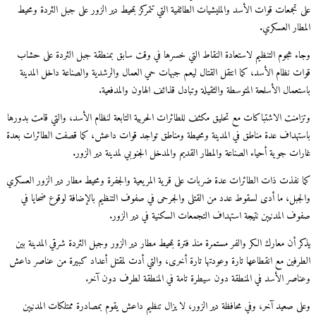
تجمعات قوات الأسد والمليشيات الطائفية التي تتمركز بمحيط دير الزور على جبل الثردة ومحيط
طار العسكري.
ء هجوم التنظيم لاستعادة النقاط التي خسرها في وقت سابق بمنطقة جبل الثردة على حشاب
ت نظام الأسد، كما انتقل القتال ليعم جبهات حي العمال والرشدية والصناعة داخل المدينة
عمال الأسلحة المتوسطة والثقيلة وتبادل قذائف الهاون والمدفعية.
امنت الاشتباكات مع تحليق مكثف للطائرات الحربية التابعة لنظام الأسد، والتي قامت بدورها
تهداف عدة مناطق في المدينة ومحيطة ومناطق تواجد قوات داعش، كما قصفت الطائرات بعدة
ت جوية أحياء الصناعة والمطار القديم والمدخل الجنوبي لمدينة دير الزور.
 نفذت ذات الطائرات عدة ضربات على قرية المريعية والجفرة ومحيط مطار دير الزور العسكري
جبل، ما أدى لسقوط عدد من القتلى والجرحى في صفوف التنظيم بالإضافة لوقوع ضحايا في
ف المدنيين نتيجة استهداف التجمعات السكنية في دير الزور.
 أن معارك الكر والفر مستمرة منذ فترة بمحيط مطار دير الزور وجبل الثردة شرقي المدينة بين
رفين مع انقطاعها تارة وعودتها تارة أخرى، والتي أدت لمقتل أعداد كبيرة من عناصر داعش
اصر الأسد في المنطقة دون سيطرة تامة في المنطقة لطرف دون آخر.
ى صعيد آخر، وفي محافظة دير الزور، لا يزال تنظيم داعش يقوم بمصادرة ممتلكات المدنيين