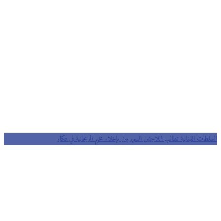
السلطات اللبنانية تطالب اللاجئين السوريين بإخلاء مخيم الريحانية في عكار