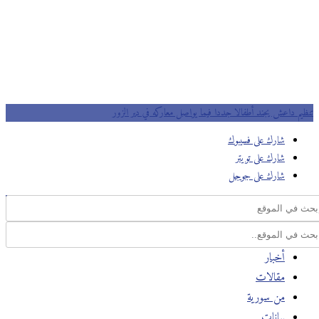
تنظيم داعش يجند أطفالا جددا فيما يواصل معاركه في دير الزور
شارك على فسيبوك
شارك على تويتر
شارك على جوجل
أخبار
مقالات
من سورية
بيانات