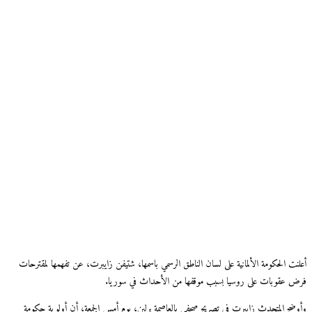
أعلنت الحكومة الألمانية على لسان الناطق الرسمي باسمها، شتيفن زايبرت، عن تفهمها لمقترحات
فرض عقوبات على روسيا بسبب موقفها من الأحداث في سوريا.
وأوضح المتحدث زايبرت في تصريح صحفي بالعاصمة برلين، يوم أمس الجمعة، أن أولوية حكومة