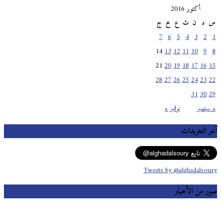
أكتوبر 2016
س
د
ن
ث
ع
خ
ج
7
6
5
4
3
2
1
14
13
12
11
10
9
8
21
20
19
18
17
16
15
28
27
26
25
24
23
22
31
30
29
« سبتمبر
نوفمبر »
آخر التغريدات
Tweets by @alghadalsoury
صور من الأخبار