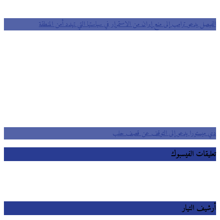
الفيصل يدعو ترامب إلى منع إيران من الاستمرار في سياستها التي تهدد أمن المنطقة
دي ميستورا يدعو إلى التوقف عن قصف حلب
تعليقات الفيسبوك
أرشيف التيار