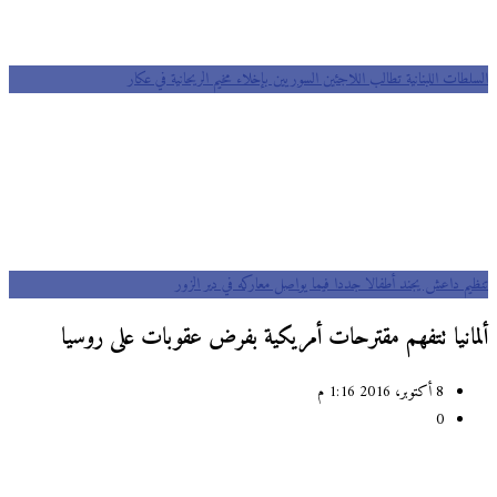
السلطات اللبنانية تطالب اللاجئين السوريين بإخلاء مخيم الريحانية في عكار
تنظيم داعش يجند أطفالا جددا فيما يواصل معاركه في دير الزور
ألمانيا تتفهم مقترحات أمريكية بفرض عقوبات على روسيا
8 أكتوبر، 2016 1:16 م
0