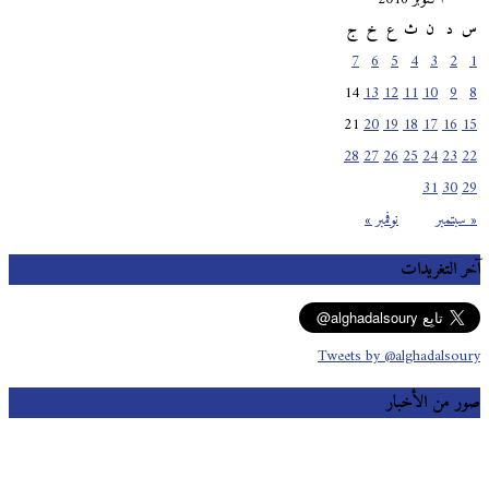
س
د
ن
ث
ع
خ
ج
7
6
5
4
3
2
1
14
13
12
11
10
9
8
21
20
19
18
17
16
15
28
27
26
25
24
23
22
31
30
29
« سبتمبر
نوفمبر »
آخر التغريدات
Tweets by @alghadalsoury
صور من الأخبار