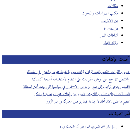
مقالات
مكتب الدراسات والبحوث
من الانترنت
من سورية
نشاطات التيار
وثائق التيار
أحدث الإضافات
غضب الفرات تتقدم باتجاه الرقة وقوات سوريا تحبط هجوما لداعش في الحسكة
واشنطن تتراجع عن فرض عقوبات على النظام لاستخدامه أسلحة كيميائية
الفيصل يدعو ترامب إلى منع إيران من الاستمرار في سياستها التي تهدد أمن المنطقة
السلطات اللبنانية تطالب اللاجئين السوريين بإخلاء مخيم الريحانية في عكار
تنظيم داعش يجند أطفالا جددا فيما يواصل معاركه في دير الزور
آخر التعليقات
[…] تيار الغد السوري قد اعتبر أن ماحدث في د