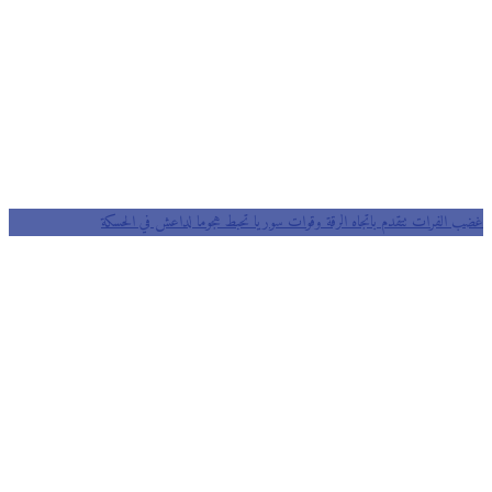
غضب الفرات تتقدم باتجاه الرقة وقوات سوريا تحبط هجوما لداعش في الحسكة