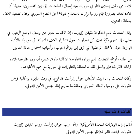
بلاده هي وقف إطلاق النار في سوريا، بغية إيصال المساعدات للمدنيين المحاصرين، مضيفا أن
بلاده تعتقد بضرورة قيام روسيا وإيران باستخدام نفوذهما على النظام السوري لوقف تصعيد العنف
ومعاناة المدنيين.
وقال المتحدث باسم الحكومة شتيفن زايبرت، إن الكلمات تعجز عن وصف الوضع الرهيب في
حلب، لذا نتفهم فكرة بحث كل الخيارات حول استمرار العنف المتصاعد في سوريا، والأنباء
الواردة حول الأعمال الوحشية التي ترقى إلى جرائم الحرب، وأسباب استمرار معاناة المدنيين.
من جانبه، أوضح المتحدث باسم وزارة الخارجية الألمانية مارتن شيفر، أن وزير خارجية بلاده
فرانك فالتر شتاينماير يواصل لقاءاته المتعلقة بالتطورات في سورية مع جميع الأطراف.
وكان المتحدث باسم البيت الأبيض جوش إيرنست قد لوح، في وقت سابق، بإمكانية فرض
عقوبات على روسيا والنظام السوري وحلفائهما خارج إطار مجلس الأمن الدولي.
كلمات ذات صلة
ألمانيا إيران الولايات المتحدة الأمريكية جرائم حرب جوش إيرنست روسيا شتيفن زايبرت
عقوبات فرانك فالتر شتاينماير مجلس الأمن الدولي