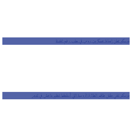
موسكو تعلن إصابة عسكريين روس في حلب رغم الهدنة
موسكو تنفي مقتل طاقم الطائرة الروسية التي أسقطها تنظيم داعش في تدمر