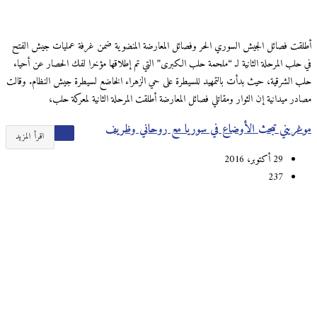
أطلقت فصائل الجيش السوري الحر وفصائل المعارضة المنضوية ضمن غرفة عمليات جيش الفتح
في حلب المرحلة الثانية لـ “ملحمة حلب الكبرى” التي تم إطلاقها مؤخرا لفك الحصار عن أحياء
حلب الشرقية، حيث بدأت بالتمهيد للسيطرة على حي الزهراء الخاضع لسيطرة جيش النظام. وقالت
مصادر ميدانية إن الثوار ومقاتلي فصائل المعارضة أطلقت المرحلة الثانية لمعركة حلب،
موغريني تبحث اﻷوضاع في سوريا مع روحاني وظريف
اقرأ المزيد
29 أكتوبر، 2016
237