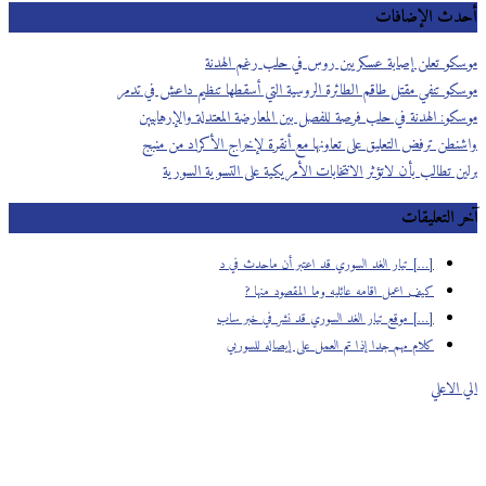
أحدث الإضافات
موسكو تعلن إصابة عسكريين روس في حلب رغم الهدنة
موسكو تنفي مقتل طاقم الطائرة الروسية التي أسقطها تنظيم داعش في تدمر
موسكو: الهدنة في حلب فرصة للفصل بين المعارضة المعتدلة والإرهابيين
واشنطن ترفض التعليق على تعاونها مع أنقرة لإخراج الأكراد من منبج
برلين تطالب بأن لاتؤثر الانتخابات الأمريكية على التسوية السورية
آخر التعليقات
[…] تيار الغد السوري قد اعتبر أن ماحدث في د
كيف اعمل اقامه عائليه وما المقصود منها ?
[…] موقع تيار الغد السوري قد نشر في خبر ساب
كلام مهم جدا إذا تم العمل على إيصاله للسوريي
الي الاعلي