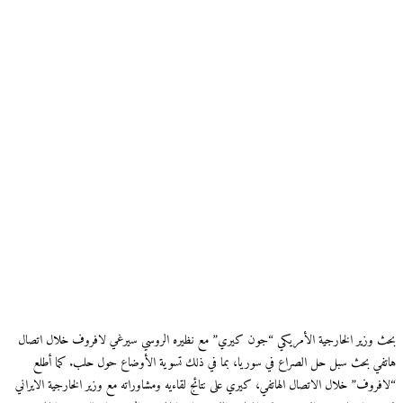
بحث وزير الخارجية اﻷمريكي “جون كيري” مع نظيره الروسي سيرغي لافروف خلال اتصال
هاتفي بحث سبل حل الصراع في سوريا، بما في ذلك تسوية الأوضاع حول حلب. كما أطلع
“لافروف” خلال الاتصال الهاتفي، كيري على نتائج لقاءيه ومشاوراته مع وزير الخارجية الايراني