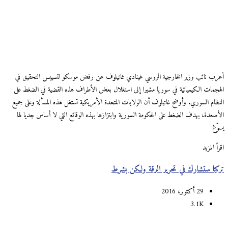
أعرب نائب وزير الخارجية الروسي غينادي غاتيلوف عن رفض موسكو لتسييس التحقيق في
الهجمات الكيميائية في سوريا مشيرا إلى استغلال بعض الأطراف هذه القضية في الضغط على
النظام السوري. وأوضح غاتيلوف أن الولايات المتحدة اﻷمريكية تستغل هذه المسألة وعلى جميع
الأصعدة، بهدف الضغط على الحكومة السورية وابتزازها بهذه الوقائع التي لا أساس جديا لها
يسوّغ
اقرأ المزيد
تركيا ستشارك في تحرير الرقة ولكن بشرط
29 أكتوبر، 2016
3.1K