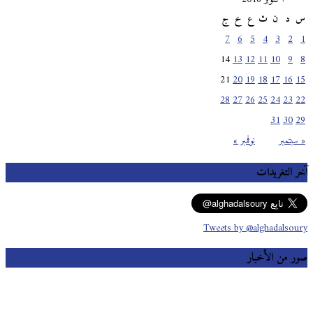
س
د
ن
ث
ع
خ
ج
7
6
5
4
3
2
1
14
13
12
11
10
9
8
21
20
19
18
17
16
15
28
27
26
25
24
23
22
31
30
29
« سبتمبر
نوفمبر »
آخر التغريدات
Tweets by @alghadalsoury
صور من الأخبار