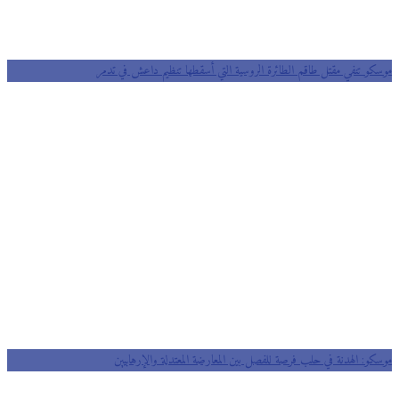
موسكو تنفي مقتل طاقم الطائرة الروسية التي أسقطها تنظيم داعش في تدمر
موسكو: الهدنة في حلب فرصة للفصل بين المعارضة المعتدلة والإرهابيين