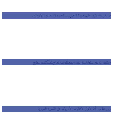
موسكو: الهدنة في حلب فرصة للفصل بين المعارضة المعتدلة والإرهابيين
واشنطن ترفض التعليق على تعاونها مع أنقرة لإخراج الأكراد من منبج
برلين تطالب بأن لاتؤثر الانتخابات الأمريكية على التسوية السورية