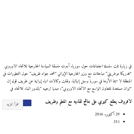
في زيارة تلت سلسلة اجتماعات حول سوريا، أجرت منسقة السياسة الخارجية للاتحاد الاوروبي
“فدريكا موغريني” مباحثات مع وزير الخارجية اﻹيراني “محمد جواد ظريف” حول التطورات في
المنطقة لا سيما الأزمة في سوريا وسبل إنهائها. ونقلت وكالات انباء إيرانية عن ظريف قوله إن
“ايران مستعدة للتعاون الواسع مع الاتحاد الاوروبي”، مبديا ترحيبه “بالدور البناء للاتحاد في
لافروف يطلع كيري على نتائج لقاءيه مع المعلم وظريف
اقرأ المزيد
29 أكتوبر، 2016
351