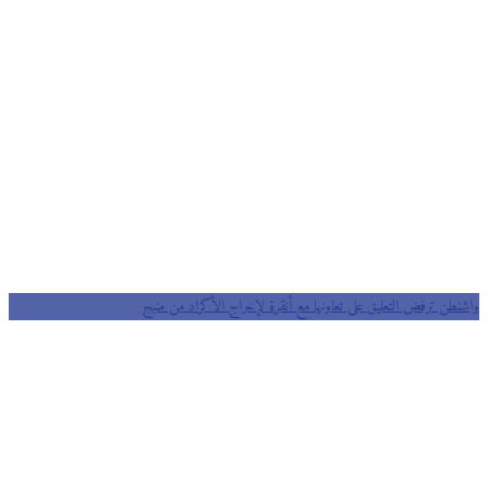
واشنطن ترفض التعليق على تعاونها مع أنقرة لإخراج الأكراد من منبج