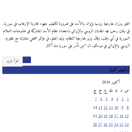
اتفق وزراء خارجية روسيا وإيران واﻷسد على ضرورة تكثيف جهود محاربة الإرهاب في سوريا،
في وقت رحب فيه الجانبان الروسي والإيراني باستعداد نظام الأسد المشاركة في مفاوضات السلام
السورية في أي وقت. وقال وزير خارجية النظام، وليد المعلم، في مؤتمر صحفي مشترك مع نظيريه
الروسي والإيراني في موسكو، ان “من تآمر على سوريا منذ أكثر
اقرأ المزيد
أرشيف التيار
أكتوبر 2016
س
د
ن
ث
ع
خ
ج
7
6
5
4
3
2
1
14
13
12
11
10
9
8
21
20
19
18
17
16
15
28
27
26
25
24
23
22