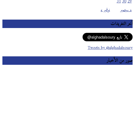
31
30
29
« سبتمبر
نوفمبر »
آخر التغريدات
Tweets by @alghadalsoury
صور من الأخبار