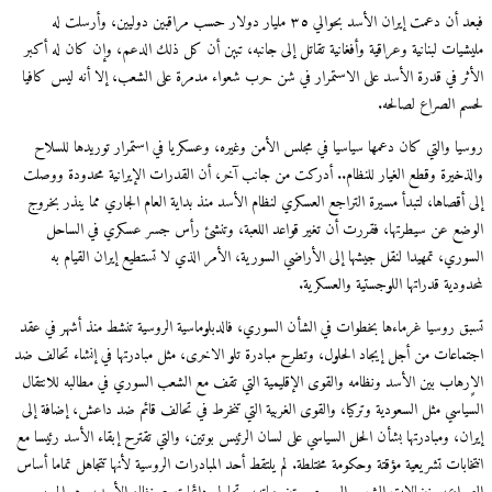
فبعد أن دعمت إيران الأسد بحوالي ٣٥ مليار دولار حسب مراقبين دوليين، وأرسلت له
مليشيات لبنانية وعراقية وأفغانية تقاتل إلى جانبه، تبين أن كل ذلك الدعم، وإن كان له أكبر
الأثر في قدرة الأسد على الاستمرار في شن حرب شعواء مدمرة على الشعب، إلا أنه ليس كافيا
لحسم الصراع لصالحه.
روسيا والتي كان دعمها سياسيا في مجلس الأمن وغيره، وعسكريا في استمرار توريدها للسلاح
والذخيرة وقطع الغيار للنظام.. أدركت من جانب آخر، أن القدرات الإيرانية محدودة ووصلت
إلى أقصاها، لتبدأ مسيرة التراجع العسكري لنظام الأسد منذ بداية العام الجاري مما ينذر بخروج
الوضع عن سيطرتها، فقررت أن تغير قواعد اللعبة، وتنشئ رأس جسر عسكري في الساحل
السوري، تمهيدا لنقل جيشها إلى الأراضي السورية، الأمر الذي لا تستطيع إيران القيام به
لمحدودية قدراتها اللوجستية والعسكرية.
تسبق روسيا غرماءها بخطوات في الشأن السوري، فالدبلوماسية الروسية تنشط منذ أشهر في عقد
اجتماعات من أجل إيجاد الحلول، وتطرح مبادرة تلو الاخرى، مثل مبادرتها في إنشاء تحالف ضد
الاٍرهاب بين الأسد ونظامه والقوى الإقليمية التي تقف مع الشعب السوري في مطالبه للانتقال
السياسي مثل السعودية وتركيا، والقوى الغربية التي تنخرط في تحالف قائم ضد داعش، إضافة إلى
إيران، ومبادرتها بشأن الحل السياسي على لسان الرئيس بوتين، والتي تقترح إبقاء الأسد رئيسا مع
انتخابات تشريعية مؤقتة وحكومة مختلطة. لم يلتقط أحد المبادرات الروسية لأنها تتجاهل تماما أساس