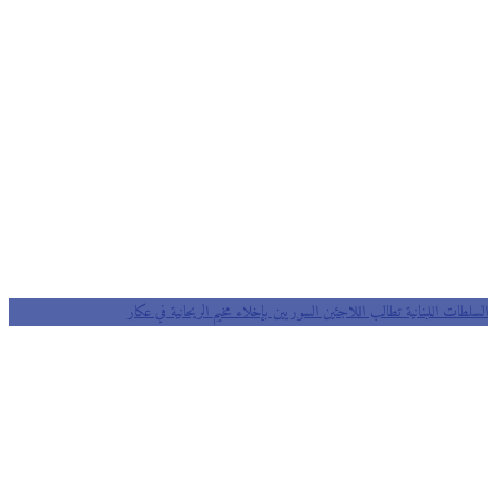
السلطات اللبنانية تطالب اللاجئين السوريين بإخلاء مخيم الريحانية في عكار