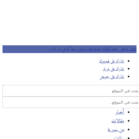
تنظيم داعش يجند أطفالا جددا فيما يواصل معاركه في دير الزور
شارك على فسيبوك
شارك على تويتر
شارك على جوجل
أخبار
مقالات
من سورية
بيانات