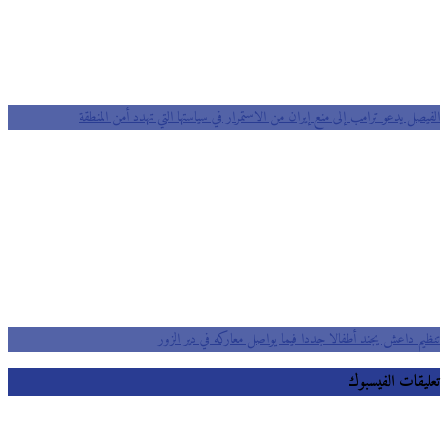
الفيصل يدعو ترامب إلى منع إيران من الاستمرار في سياستها التي تهدد أمن المنطقة
تنظيم داعش يجند أطفالا جددا فيما يواصل معاركه في دير الزور
تعليقات الفيسبوك