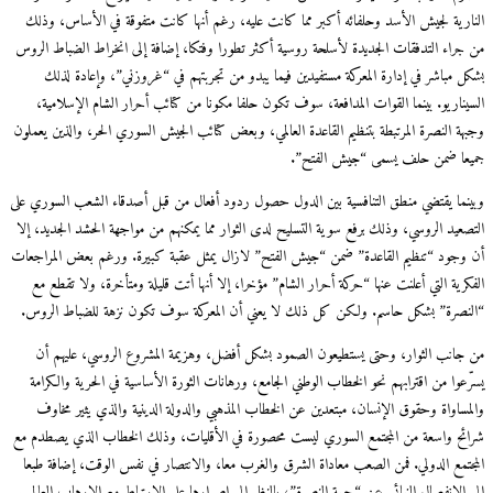
النارية لجيش الأسد وحلفائه أكبر مما كانت عليه، رغم أنها كانت متفوقة في الأساس، وذلك
من جراء التدفقات الجديدة لأسلحة روسية أكثر تطورا وفتكا، إضافة إلى انخراط الضباط الروس
بشكل مباشر في إدارة المعركة مستفيدين فيما يبدو من تجربتهم في “غروزني”، وإعادة لذلك
السيناريو. بينما القوات المدافعة، سوف تكون حلفا مكونا من كتائب أحرار الشام الإسلامية،
وجبهة النصرة المرتبطة بتنظيم القاعدة العالمي، وبعض كتائب الجيش السوري الحر، والذين يعملون
جميعا ضمن حلف يسمى “جيش الفتح”.
وبينما يقتضي منطق التنافسية بين الدول حصول ردود أفعال من قبل أصدقاء الشعب السوري على
التصعيد الروسي، وذلك برفع سوية التسليح لدى الثوار مما يمكنهم من مواجهة الحشد الجديد، إلا
أن وجود “تنظيم القاعدة” ضمن “جيش الفتح” لازال يمثل عقبة كبيرة. ورغم بعض المراجعات
الفكرية التي أعلنت عنها “حركة أحرار الشام” مؤخرا، إلا أنها أتت قليلة ومتأخرة، ولا تقطع مع
“النصرة” بشكل حاسم. ولكن كل ذلك لا يعني أن المعركة سوف تكون نزهة للضباط الروس.
من جانب الثوار، وحتى يستطيعون الصمود بشكل أفضل، وهزيمة المشروع الروسي، عليهم أن
يسرّعوا من اقترابهم نحو الخطاب الوطني الجامع، ورهانات الثورة الأساسية في الحرية والكرامة
والمساواة وحقوق الإنسان، مبتعدين عن الخطاب المذهبي والدولة الدينية والذي يثير مخاوف
شرائح واسعة من المجتمع السوري ليست محصورة في الأقليات، وذلك الخطاب الذي يصطدم مع
المجتمع الدولي. فمن الصعب معاداة الشرق والغرب معا، والانتصار في نفس الوقت، إضافة طبعا
إلى الانفصال النهائي عن “جبهة النصرة”، بالنظر إلى إصرارها على الارتباط مع الاٍرهاب العالمي.