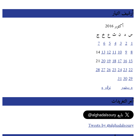
أرشيف التيار
أكتوبر 2016
س
د
ن
ث
ع
خ
ج
7
6
5
4
3
2
1
14
13
12
11
10
9
8
21
20
19
18
17
16
15
28
27
26
25
24
23
22
31
30
29
« سبتمبر
نوفمبر »
آخر التغريدات
Tweets by @alghadalsoury