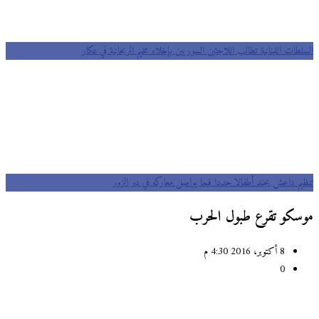
السلطات اللبنانية تطالب اللاجئين السوريين بإخلاء مخيم الريحانية في عكار
تنظيم داعش يجند أطفالا جددا فيما يواصل معاركه في دير الزور
موسكو تقرع طبول الحرب
8 أكتوبر، 2016 4:30 م
0