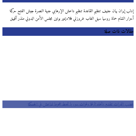
إدلب إيران بيان جنيف تنظيم القاعدة تنظيم داعش الإرهابي جبهة النصرة جيش الفتح حركة
أحرار الشام حماة روسيا سهل الغاب غروزني فلاديمير بوتين مجلس الأمن الدولي منذر آقبيق
مقالات ذات صلة
غضب الفرات تتقدم باتجاه الرقة وقوات سوريا تحبط هجوما لداعش في الحسكة