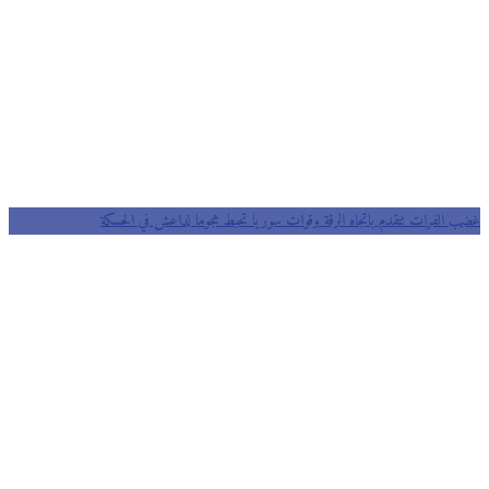
غضب الفرات تتقدم باتجاه الرقة وقوات سوريا تحبط هجوما لداعش في الحسكة