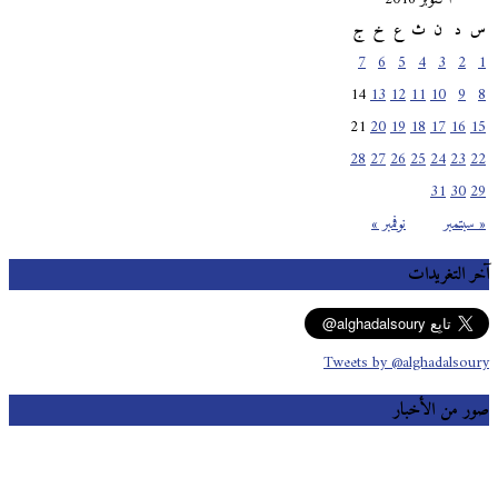
س
د
ن
ث
ع
خ
ج
7
6
5
4
3
2
1
14
13
12
11
10
9
8
21
20
19
18
17
16
15
28
27
26
25
24
23
22
31
30
29
« سبتمبر
نوفمبر »
آخر التغريدات
Tweets by @alghadalsoury
صور من الأخبار