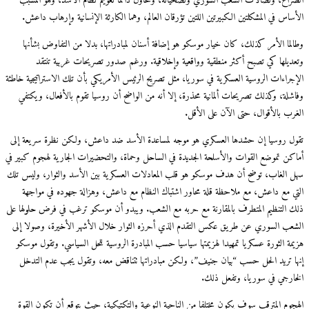
الصراع، ونضالات الشعب السوري وتضحياته، وتحاول دائما تعويم نظام الأسد، وهو المسبب
الأساس في المشكلتين الكبيرتين اللتين تؤرقان العالم، وهما الكارثة الإنسانية وإرهاب داعش.
وطالما الأمر كذلك، كان خيار موسكو هو إضافة أسنان لمبادراتها، بدلا من التفاوض بشأنها
وتعديلها كي تصبح أكثر منطقية وواقعية وإخلاقية. ورغم صدور تصريحات غربية تنتقد
الإجراءات الروسية العسكرية في سوريا، مثل تصريح الرئيس الأمريكي بأن تلك الاستراتيجية خاطئة
وفاشلة، وكذلك تصريحات ألمانية محذرة، إلا أنه من الواضح أن روسيا تقوم بالأفعال، ويكتفي
الغرب بالأقوال، حتى الآن على الأقل.
تقول روسيا إن حشدها العسكري هو موجه لمساعدة الأسد ضد داعش، ولكن نظرة سريعة إلى
أماكن تموضع القوات والأسلحة الجديدة في الساحل وحماة، والتحضيرات الجارية لهجوم كبير في
سهل الغاب، توضح أن هدف موسكو هو قلب المعادلات العسكرية بين الأسد والثوار، وليس تلك
التي مع داعش، مع ملاحظة قلة محاور اشتباك النظام مع داعش، وهزالة جهوده في مواجهة
ذلك التنظيم المتطرف بالمقارنة مع حربه مع الشعب. ويبدو أن موسكو ترغب في فرض حلولها على
الشعب السوري عن طريق عكس التقدم الذي أحرزه الثوار خلال الأشهر الأخيرة، وصولا إلى
هزيمة الثورة عسكريا تمهيدا لهزيمتها سياسيا حسب المبادرة الروسية للحل السياسي. وتقول موسكو
إنها تريد الحل حسب “بيان جنيف”، ولكن مبادراتها تتناقض معه، وتقول يجب عدم التدخل
الخارجي في سوريا، وتفعل ذلك.
الهجوم المترقب سوف يكون مختلفا من الناحية النوعية والتكتيكية، حيث يتوقع أن تكون القوة