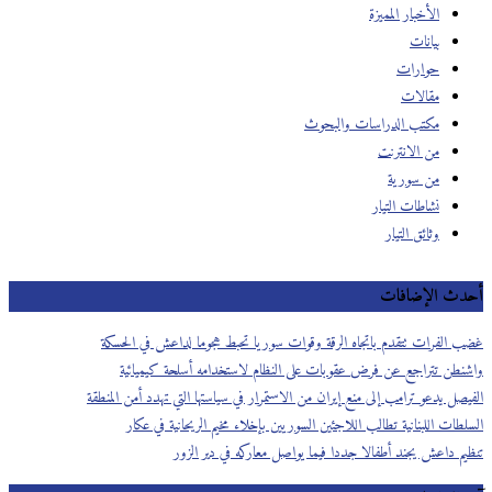
الأخبار المميزة
بيانات
حوارات
مقالات
مكتب الدراسات والبحوث
من الانترنت
من سورية
نشاطات التيار
وثائق التيار
أحدث الإضافات
غضب الفرات تتقدم باتجاه الرقة وقوات سوريا تحبط هجوما لداعش في الحسكة
واشنطن تتراجع عن فرض عقوبات على النظام لاستخدامه أسلحة كيميائية
الفيصل يدعو ترامب إلى منع إيران من الاستمرار في سياستها التي تهدد أمن المنطقة
السلطات اللبنانية تطالب اللاجئين السوريين بإخلاء مخيم الريحانية في عكار
تنظيم داعش يجند أطفالا جددا فيما يواصل معاركه في دير الزور