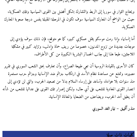
ويحتاج الثوار في سوريا إلى الربط والتشارك بشكل أفضل بين القوى السياسية وتلك العسكرية،
حيث من الواضح أن المعارك السياسية سوف تكون في المرحلة المقبلة بنفس درجة صعوبة المعارك
العسكرية.
أما إنسانيا، وإذا رمت موسكو بثقل عسكري كبير، كما هو متوقع، فإن ذلك سوف يؤدي إلى
موجات جديدة من نزوح المدنيين، خصوصا من ريف حماة وإدلب، وتزايد كبير في مشكلة
اللاجئين، طبعا هذا إلى جانب الخسائر البشرية الكبيرة من كل الأطراف.
كان الأحرى بالقيادة الروسية أن تعي طبيعة الصراع، وأن تعترف بحق الشعب السوري في تقرير
مصيره، وتمتنع عن مساعدة نظام الأسد في ارتكاب جرائم ضد الإنسانية وجرائم حرب مستمرة
منذ سنوات بلا هوادة، وتساعد على إرساء السلام بدلا من تصعيد الحرب، والتي لن تؤدي إلى
انتصار القوى المعادية للشعب على أي حال، ولكن إصرار تلك القوى على عدائها للشعب من شأنه
أن يطيل أمد الحرب، ويضاعف من الضحايا والمعاناة الإنسانية.
منذر آقبيق – تيار الغد السوري
كلمات ذات صلة