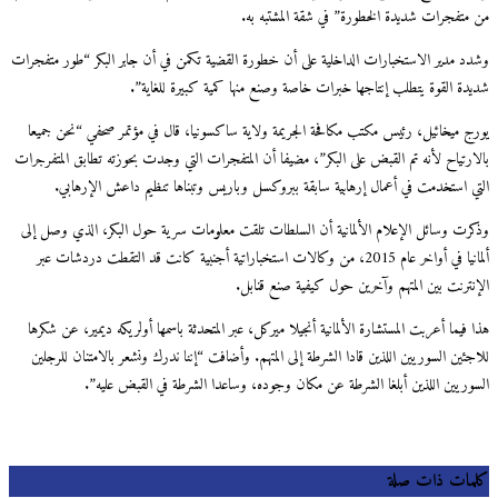
من متفجرات شديدة الخطورة” في شقة المشتبه به.
وشدد مدير الاستخبارات الداخلية على أن خطورة القضية تكمن في أن جابر البكر “طور متفجرات
شديدة القوة يتطلب إنتاجها خبرات خاصة وصنع منها كمية كبيرة للغاية”.
يورج ميخائيل، رئيس مكتب مكافحة الجريمة ولاية ساكسونيا، قال في مؤتمر صحفي “نحن جميعا
بالارتياح لأنه تم القبض على البكر”، مضيفا أن المتفجرات التي وجدت بحوزته تطابق المتفرجرات
التي استخدمت في أعمال إرهابية سابقة ببروكسل وباريس وتبناها تنظيم داعش الإرهابي.
وذكرت وسائل الإعلام الألمانية أن السلطات تلقت معلومات سرية حول البكر، الذي وصل إلى
ألمانيا في أواخر عام 2015، من وكالات استخباراتية أجنبية كانت قد التقطت دردشات عبر
الإنترنت بين المتهم وآخرين حول كيفية صنع قنابل.
هذا فيما أعربت المستشارة الألمانية أنجيلا ميركل، عبر المتحدثة باسمها أولريكه ديمير، عن شكرها
للاجئين السوريين اللذين قادا الشرطة إلى المتهم. وأضافت “إننا ندرك ونشعر بالامتنان للرجلين
السوريين اللذين أبلغا الشرطة عن مكان وجوده، وساعدا الشرطة في القبض عليه”.
كلمات ذات صلة