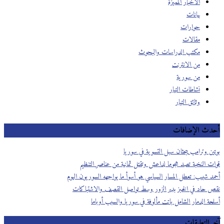
الأخبار المميزة
بيانات
حوارات
مقالات
مكتب الدراسات والبحوث
من الانترنت
من سورية
نشاطات التيار
وثائق التيار
أحدث الإضافات
بوتين وترامب يبحثان سبل التسوية في سوريا
قوات النخبة تصد هجوما لداعش وتقتل ثمانية من عناصر التنظيم
أحمد شبيب: تعطل المسار السياسي هو أسوأ ما يواجهه السوريون اليوم
نقص حاد في الخبز بدير الزور وسط تواصل القصف والاشتباكات
أسلحة الدمار الشامل باتت مألوفة في سوريا والسبب أوباما
آخر التعليقات