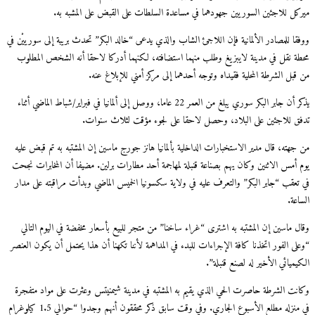
ميركل للاجئين السوريين جهودهما في مساعدة السلطات على القبض على المشبه به.
ووفقا للمصادر الألمانية فإن اللاجئ الشاب والذي يدعى “خالد البكر” تحدث بريبة إلى سورييْن في
محطة نقل في مدينة لايبزيغ وطلب منهما استضافته، لكنهما أدركا لاحقا أنه الشخص المطلوب
من قبل الشرطة المحلية فقيداه وتوجه أحدهما إلى مركز أمني للإبلاغ عنه.
يذكر أن جابر البكر سوري يبلغ من العمر 22 عاما، ووصل إلى ألمانيا في فبراير/شباط الماضي أثناء
تدفق للاجئين على البلاد، وحصل لاحقا على لجوء مؤقت لثلاث سنوات.
من جهته، قال مدير الاستخبارات الداخلية بألمانيا هانز جورج ماسين إن المشتبه به تم قبض عليه
يوم أمس الاثنين وكان يهم بصناعة قنبلة لمهاجمة أحد مطارات برلين. مضيفا أن المخابرات نجحت
في تعقب “جابر البكر” والتعرف عليه في ولاية سكسونيا الخميس الماضي وبدأت مراقبته على مدار
الساعة.
وقال ماسين إن المشتبه به اشترى “غراء ساخنا” من متجر للبيع بأسعار مخفضة في اليوم التالي
“وعلى الفور اتخذنا كافة الإجراءات للبدء في المداهمة لأننا تكهنا أن هذا يحتمل أن يكون العنصر
الكيميائي الأخير له لصنع قنبلة”.
وكانت الشرطة حاصرت الحي الذي يقيم به المشتبه في مدينة شيمنيتس وعثرت على مواد متفجرة
في منزله مطلع الأسبوع الجاري. وفي وقت سابق ذكر محققون أنهم وجدوا “حوالي 1.5 كيلوغرام