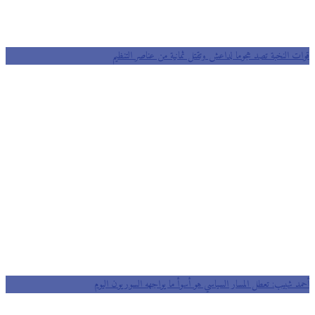
قوات النخبة تصد هجوما لداعش وتقتل ثمانية من عناصر التنظيم
أحمد شبيب: تعطل المسار السياسي هو أسوأ ما يواجهه السوريون اليوم