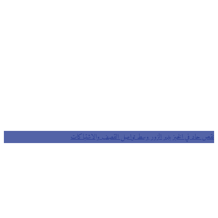
نقص حاد في الخبز بدير الزور وسط تواصل القصف والاشتباكات