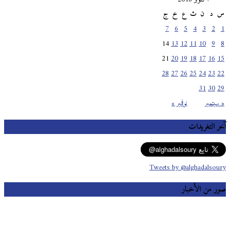
س
د
ن
ث
ع
خ
ج
7
6
5
4
3
2
1
14
13
12
11
10
9
8
21
20
19
18
17
16
15
28
27
26
25
24
23
22
31
30
29
« سبتمبر
نوفمبر »
آخر التغريدات
Tweets by @alghadalsoury
صور من الأخبار