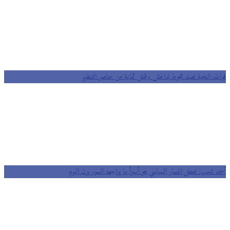
قوات النخبة تصد هجوما لداعش وتقتل ثمانية من عناصر التنظيم
أحمد شبيب: تعطل المسار السياسي هو أسوأ ما يواجهه السوريون اليوم