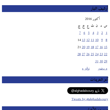
أرشيف التيار
أكتوبر 2016
س
د
ن
ث
ع
خ
ج
7
6
5
4
3
2
1
14
13
12
11
10
9
8
21
20
19
18
17
16
15
28
27
26
25
24
23
22
31
30
29
« سبتمبر
نوفمبر »
آخر التغريدات
Tweets by @alghadalsoury
صور من الأخبار