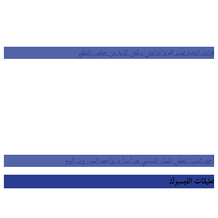
قوات النخبة تصد هجوما لداعش وتقتل ثمانية من عناصر التنظيم
أحمد شبيب: تعطل المسار السياسي هو أسوأ ما يواجهه السوريون اليوم
تعليقات الفيسبوك