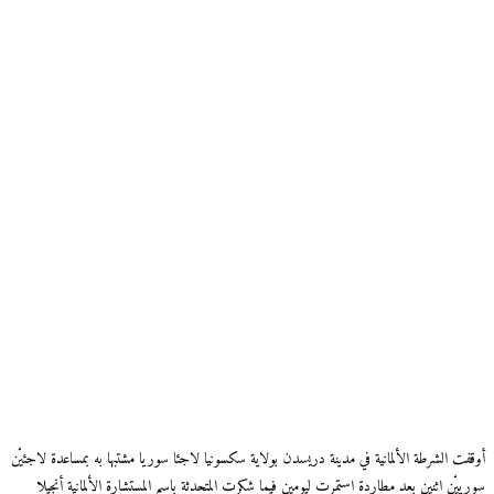
أوقفت الشرطة الألمانية في مدينة دريسدن بولاية سكسونيا لاجئا سوريا مشتبها به بمساعدة لاجئيْن
سورييْن اثنين بعد مطاردة استمرت ليومين فيما شكرت المتحدثة باسم المستشارة الألمانية أنجيلا