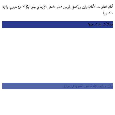
ألمانيا المخابرات الألمانية برلين بروكسل باريس تنظيم داعش الإرهابي جابر البكر لاجئ سوري ولاية
سكسونيا
مقالات ذات صلة
بوتين وترامب يبحثان سبل التسوية في سوريا