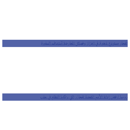
انفجار مستودع ذخيرة في اعزاز وفصائل المعارضة تستهدف السفيرة
روسيا ترفض إدانة الأمم المتحدة للمجازر التي يرتكبها النظام في حلب