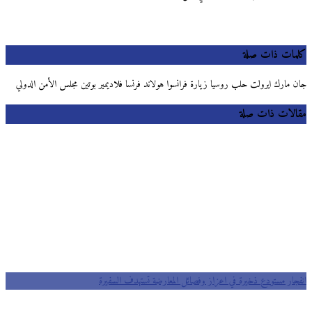
كلمات ذات صلة
جان مارك ايرولت حلب روسيا زيارة فرانسوا هولاند فرنسا فلاديمير بوتين مجلس الأمن الدولي
مقالات ذات صلة
انفجار مستودع ذخيرة في اعزاز وفصائل المعارضة تستهدف السفيرة