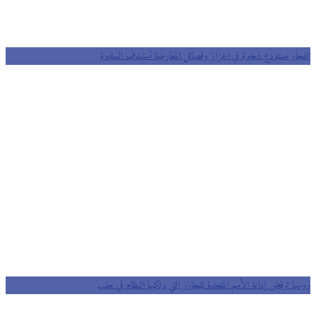
انفجار مستودع ذخيرة في اعزاز وفصائل المعارضة تستهدف السفيرة
روسيا ترفض إدانة الأمم المتحدة للمجازر التي يرتكبها النظام في حلب