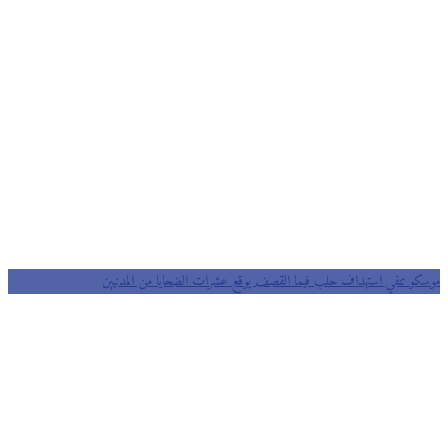
موسكو تنفي استهداف حلب فيما القصف يوقع عشرات الضحايا من المدنيين