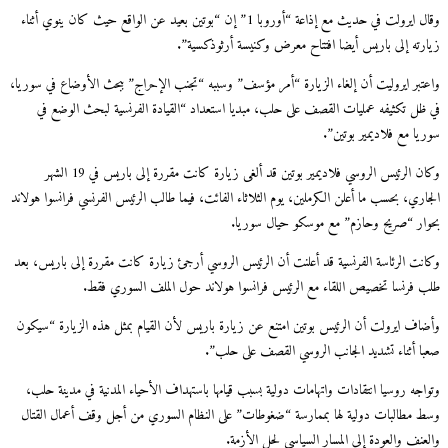
وقال ايرولت في حديث مع إذاعة “أوروبا 1” إن “بوتين بعيد عن الواقع حيث كان ينوي أثناء
زيارته إلى باريس أيضا افتتاح معرض وكنيسة أرثوذكسية”.
واعتبر ايروليت أن إلغاء الزيارة “أمر مؤسف” وسببه “تجنب الإحراج” ببحث الأوضاع في سوريا،
في ظل تكثيفه عمليات القصف على حلب، مبديا استعداد “القيادة الفرنسية لبحث الوضع في
سوريا مع فلاديمير بوتين”.
وكان الرئيس الروسي فلاديمير بوتين قد ألغى زيارة كانت مقررة إلى باريس في 19 الشهر
الجاري، بحسب ما أعلن الكرملين، يوم الثلاثاء الفائت، فيما طالب الرئيس الفرنسي فرانسوا هولاند
بحوار “صريح وحازم” مع موسكو حيال سوريا.
وكانت الرئاسة الفرنسية قد أعلنت أن الرئيس الروسي أرجئ زيارة كانت مقررة إلى باريس، بعد
طلب فرنسا تخصيص اللقاء مع الرئيس فرانسوا هولاند حول الملف السوري فقط.
وأضاف ايرولت أن الرئيس بوتين امتنع عن زيارة باريس لأن القيام بمثل هذه الزيارة “سيكون
صعبا أثناء تشديد الجانب الروسي القصف على حلب”.
وتواجه روسيا انتقادات واتهامات دولية بسبب قيامها باستهداف الأحياء المدنية في مدينة حلب،
وسط مطالبات دولية لها بممارسة “ضغوطات” على النظام السوري من أجل وقف أعمال القتال
والعنف والعودة إلى المسار السياسي لحل الأزمة.