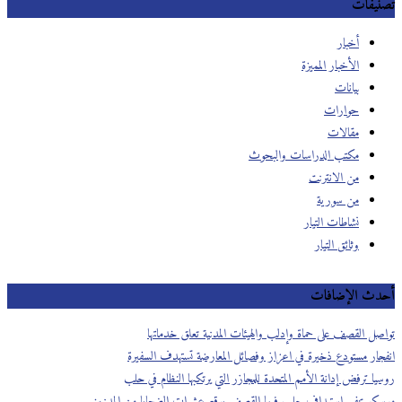
تصنيفات
أخبار
الأخبار المميزة
بيانات
حوارات
مقالات
مكتب الدراسات والبحوث
من الانترنت
من سورية
نشاطات التيار
وثائق التيار
أحدث الإضافات
تواصل القصف على حماة وإدلب والهيئات المدنية تعلق خدماتها
انفجار مستودع ذخيرة في اعزاز وفصائل المعارضة تستهدف السفيرة
روسيا ترفض إدانة الأمم المتحدة للمجازر التي يرتكبها النظام في حلب
موسكو تنفي استهداف حلب فيما القصف يوقع عشرات الضحايا من المدنيين