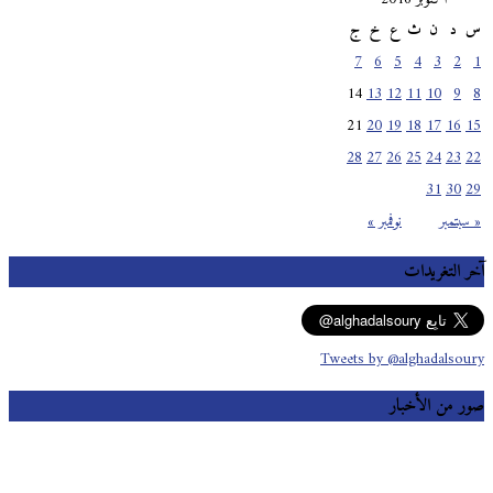
س
د
ن
ث
ع
خ
ج
7
6
5
4
3
2
1
14
13
12
11
10
9
8
21
20
19
18
17
16
15
28
27
26
25
24
23
22
31
30
29
« سبتمبر
نوفمبر »
آخر التغريدات
Tweets by @alghadalsoury
صور من الأخبار