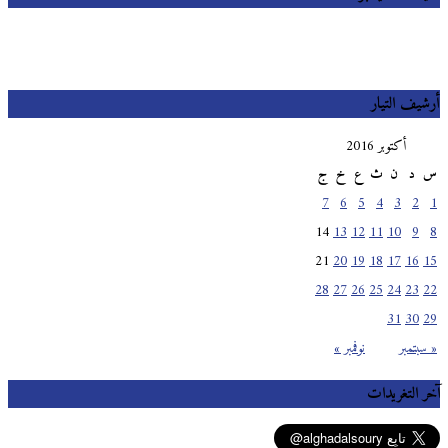
أرشيف التيار
أكتوبر 2016
س
د
ن
ث
ع
خ
ج
7
6
5
4
3
2
1
14
13
12
11
10
9
8
21
20
19
18
17
16
15
28
27
26
25
24
23
22
31
30
29
« سبتمبر
نوفمبر »
آخر التغريدات