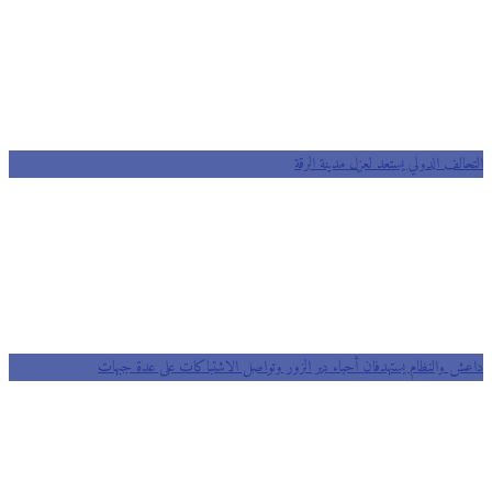
التحالف الدولي يستعد لعزل مدينة الرقة
داعش والنظام يستهدفان أحياء دير الزور وتواصل الاشتباكات على عدة جبهات