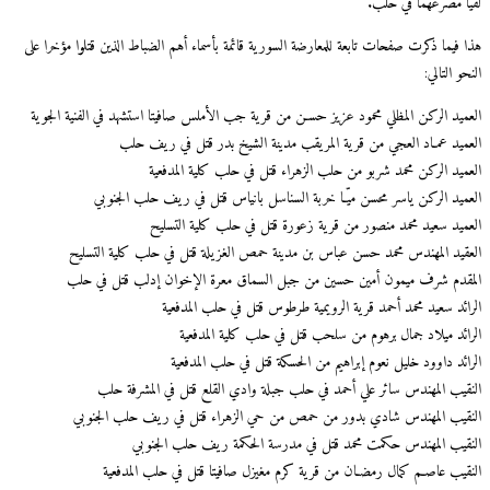
لقيا مصرعهما في حلب.
هذا فيما ذكرت صفحات تابعة للمعارضة السورية قائمة بأسماء أهم الضباط الذين قتلوا مؤخرا على
النحو التالي:
العميد الركن المظلي محمود عزيز حسـن من قرية جب الأملس صافيتا استشهد في الفنية الجوية
العميد عمـاد العجي من قرية المريقب مدينة الشيخ بدر قتل في ريف حلب
العميد الركن محمد شربو من حلب الزهراء قتل في حلب كلية المدفعية
العميد الركن ياسر محسن ميّـا خربة السناسل بانياس قتل في ريف حلب الجنوبي
العميد سعيد محمد منصور من قرية زعورة قتل في حلب كلية التسليح
العقيد المهندس محمد حسن عباس بن مدينة حمص الغزيلة قتل في حلب كلية التسليح
المقدم شرف ميمون أمين حسين من جبل السماق معرة الإخوان إدلب قتل في حلب
الرائد سعيد محمد أحمد قرية الرويمية طرطوس قتل في حلب المدفعية
الرائد ميلاد جمال برهوم من سلحب قتل في حلب كلية المدفعية
الرائد داوود خليل نعوم إبراهيم من الحسكة قتل في حلب المدفعية
النقيب المهندس سائر علي أحمد في حلب جبلة وادي القلع قتل في المشرفة حلب
النقيب المهندس شادي بدور من حمص من حي الزهراء قتل في ريف حلب الجنوبي
النقيب المهندس حكمت محمد قتل في مدرسة الحكمة ريف حلب الجنوبي
النقيب عاصـم كمال رمضـان من قرية كرم مغيزل صافيتا قتل في حلب المدفعية