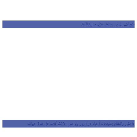
التحالف الدولي يستعد لعزل مدينة الرقة
داعش والنظام يستهدفان أحياء دير الزور وتواصل الاشتباكات على عدة جبهات