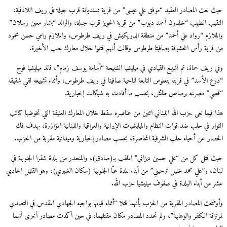
حيث نعت المصادر العقيد “موفق علي عيسى” من قرية بسنديانة قرب جبلة في ريف اللاذقية،
النقيب الطبيب “خلدون أحمد ديوب” من قرية الحويز قرب جبلة، والرائد “بشار معين رسلان”
والملازم “رواد علي أحمد” من منطقة الدريكيش في ريف طرطوس، والملازم رامي حسن محمود
من قرية رأس الخشوفة بصافيتا طرطوس وقالت أنهم قتلوا خلال معارك حلب الأخيرة.
وفي ريف حماة، تم تشيبع القيادي في ميليشيا الشبيحة “أسامة يوسف زمام”، قائد ميليشيا فوج
“درع الأسد” في قريته بتعلوس التابعة لناحية صافيتا في ريف طرطوس، وأثناء تشييعه لقي شقيقه
“قصي” مصرعه برصاص طائش، بحسب ما أفادت به شبكات إخبارية.
هذا فيما نعى حزب الله اللبناني اثنين من عناصره سقطا خلال المعارك العنيفة التي تخوضها كتائب
الثوار في حلب ضد قوات النظام والميليشيات الإيرانية والعراقية واللبنانية المؤازرة، بهدف فك
الحصار عن أحياء حلب الشرقية المحاصرة، بحسب مصادر إخبارية وميدانية مقربة من الحزب.
حيث قتل كل من “علي حسين ديزاني” الملقب بـ(صادق)، والمنحدر من بلدة شقرا الجنوبية في
لبنان، و”علي محمد خليل ترحيني” من أبناء بلدة عبّا الجنوبية (سكان الغبيري)، وهو القتيل الحادي
عشر من أبناء البلدة في صفوف ميليشيا حزب الله.
وأوضحت المصادر المقربة من الحزب بأنهما قتلا “أثناء قيامها بواجبه الجهادي المقدس في التصدي
لمرتزقة الكفر والوهابية”، ولم تحدد المصادر مكان مقتلهما، في حين أكدت مصادر أخرى أنهما