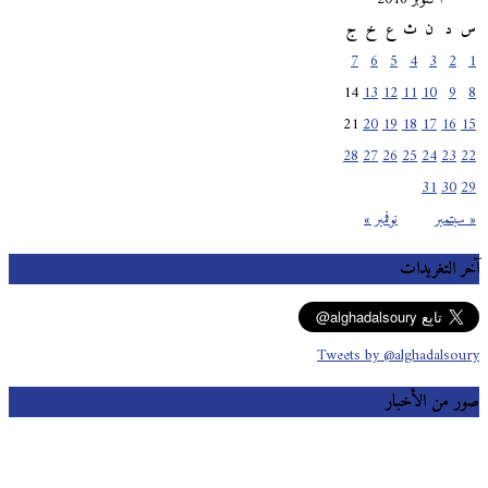
س
د
ن
ث
ع
خ
ج
7
6
5
4
3
2
1
14
13
12
11
10
9
8
21
20
19
18
17
16
15
28
27
26
25
24
23
22
31
30
29
« سبتمبر
نوفمبر »
آخر التغريدات
Tweets by @alghadalsoury
صور من الأخبار