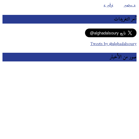
« سبتمبر
نوفمبر »
آخر التغريدات
Tweets by @alghadalsoury
صور من الأخبار