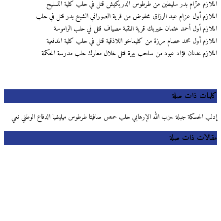
الملازم عزّام بدر سليطين من طرطوس الدريكيش قتل في حلب كلية التسليح
الملازم أول عزام عبد الرزاق محفوض من قرية الصوراني الشيخ بدر قتل في حلب
الملازم أول أحمد عثمان خيربك قرية اللقبة مصياف قتل في حلب الراموسة
الملازم أول محمد عصام مرزة من كليماخو اللاذقية قتل في حلب كلية المدفعية
الملازم عدنان فؤاد عبود من سلحب بيرة قتل خلال معارك حلب مدرسة الحكمة
كلمات ذات صلة
إدلب الحسكة جبلة حزب الله الإرهابي حلب حمص صافيتا طرطوس ميليشيا الدفاع الوطني نعي
مقالات ذات صلة