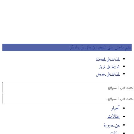
تنظيم داعش يتبنى التفجير الإرهابي في دياربكر
شارك على فسيبوك
شارك على تويتر
شارك على جوجل
أخبار
مقالات
من سورية
بيانات