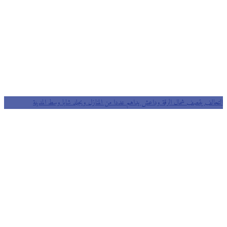
التحالف يقصف شمال الرقة وداعش يداهم عددا من المنازل ويجلد شابا وسط المدينة