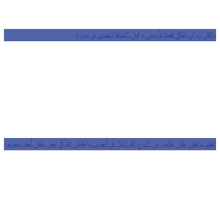
وثائقي إيراني يحكي قصة تأسيس وعمل كشافة المهدي في سوريا
تنظيم داعش يقتل عناصر من “درع الفرات” في أخترين والجيش التركي يعلن مقتل أحد جنوده