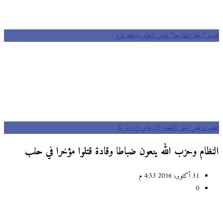
قضية “الجثة الطازجة” تقلق النظام وتدفعه للرد
تنظيم داعش يتبنى التفجير الإرهابي في دياربكر
النظام وحزب الله ينعون ضباطا وقادة قتلوا مؤخرا في حلب
31 أكتوبر، 2016 4:53 م
0