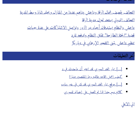
التحالف يقصف شمال الرقة وداعش يداهم عددا من المنازل ويجلد شابا وسط المدينة
التحالف الدولي يستعد لعزل مدينة الرقة
داعش والنظام يستهدفان أحياء دير الزور وتواصل الاشتباكات على عدة جبهات
قضية “الجثة الطازجة” تقلق النظام وتدفعه للرد
تنظيم داعش يتبنى التفجير الإرهابي في دياربكر
آخر التعليقات
[…] تيار الغد السوري قد اعتبر أن ماحدث في د
كيف اعمل اقامه عائليه وما المقصود منها ?
[…] موقع تيار الغد السوري قد نشر في خبر ساب
كلام مهم جدا إذا تم العمل على إيصاله للسوريي
الي الاعلي