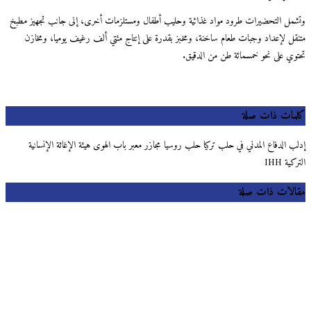
وتشمل التحضيرات طرود مواد غذائية وحليب أطفال ومستلزمات أخرى، إلى جانب تجهيز مطبخ
متنقل لإعداد وجبات طعام ساخنة، ومخبز بقدرة على إنتاج مئتي ألف رغيف يوميا، ومخازن
تحتوي على نحو خمسمائة طن من الدقيق.
كلمات ذات صلة
إدلب الدفاع المدني في حلب تركيا حلب روسيا مجازر معبر باب الهوى هيئة الإغاثة الإنسانية
التركية IHH
مقالات ذات صلة