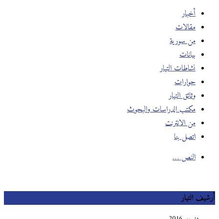
أخبار
مقالات
من سورية
بيانات
نشاطات التيار
حوارات
وثائق التيار
مكتب الدراسات والبحوث
من الانترنت
اتصل بنا
النص …
أرشيف التيار
ديسمبر 2016