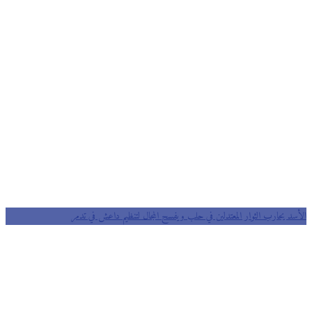
الأسد يحارب الثوار المعتدلين في حلب ويفسح المجال لتنظيم داعش في تدمر