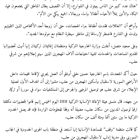
“هناك عدد كبير من الناس يبيتون في الشوارع، إلا أن القصف يطال المناطق التي يجتمعون فيها.
البكاء والأنين يملأ الأحياء، أطفالا ونساء ورجالا، الجميع يبكي من الألم”.
وأوضح أن “العائلات فقدت أطفالها جراء الهجمات، حتى أن زوجة أحد الأشخاص الذين التقيتهم
ولدت في الشارع فاضطر لإرسالها إلى مناطق سيطرة النظام مع مولودها الجديد”.
وعلى صعيد متصل، أعلنت وزارة الخارجية التركية ومنظمتان إغاثيتان تركيتان إنها أنهت تحضيراتها
لتقديم المساعدات والخدمات لتلبية احتياجات آلاف المهجرين الذين سيتم إجلاؤهم من شرقي
حلب.
حيث أكد المتحدث باسم الخارجية حسين مفتي أوغلو أن العمل يجري لإقامة مخيمات داخل
الأراضي السورية لاستقبال وتسكين المهجرين من حلب، مشيرا إلى أن الهدف الأول لعملية
الإجلاء من شرق حلب هو توصيل المرضى والجرحى إلى المستشفيات سواء في سوريا أو تركيا.
من جهته، قال منسق هيئة الإغاثة الإنسانية التركية IHH اليوم الخميس إنهم قاموا بتحضيرات مكثفة
ترقبا لوصول المدنيين من سكان حلب، مضيفا أنه وفقا للمعلومات الواردة فإنه قد يصل الحدود
التركية ما بين ستين ألفا ومئة ألف من سكان حلب.
كما قالت منظمة “وقف” للمساعدة الإنسانية إنها تستعد في منطقة باب الهوى الحدودية في الجانب
السوري وفي مدينة إدلب لاستقبال المهجرين من حلب.