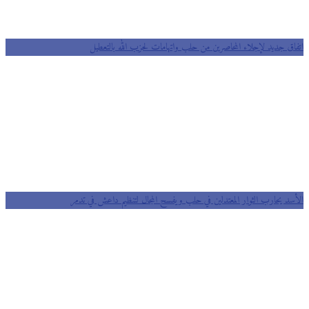
اتفاق جديد لإجلاء المحاصرين من حلب واتهامات لحزب الله بالتعطيل
الأسد يحارب الثوار المعتدلين في حلب ويفسح المجال لتنظيم داعش في تدمر