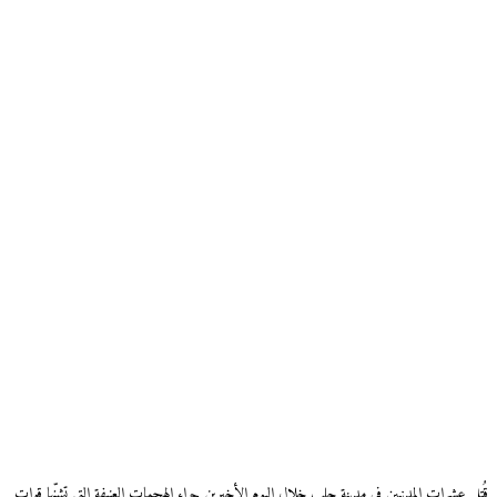
قُتل عشرات المدنيين في مدينة حلب خلال اليوم الأخيرين جراء الهجمات العنيفة التي تشنّها قوات