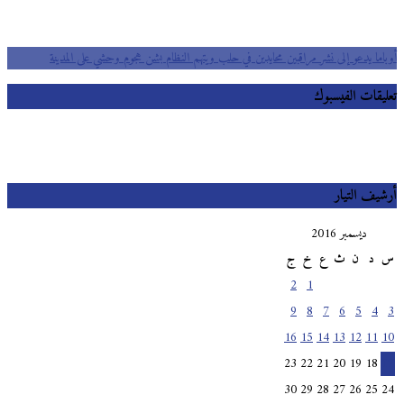
أوباما يدعو إلى نشر مراقبين محايدين في حلب ويتهم النظام بشن هجوم وحشي على المدينة
تعليقات الفيسبوك
أرشيف التيار
ديسمبر 2016
س
د
ن
ث
ع
خ
ج
2
1
9
8
7
6
5
4
3
16
15
14
13
12
11
10
23
22
21
20
19
18
17
30
29
28
27
26
25
24