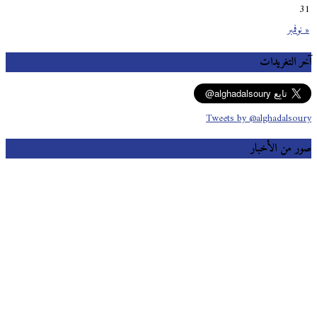
31
« نوفمبر
آخر التغريدات
Tweets by @alghadalsoury
صور من الأخبار