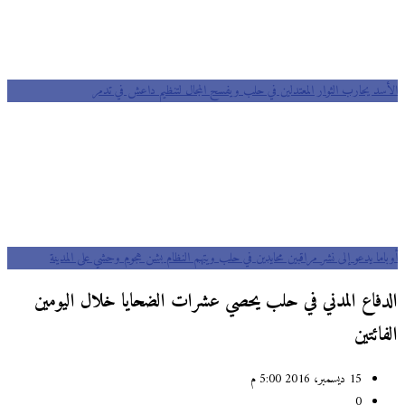
الأسد يحارب الثوار المعتدلين في حلب ويفسح المجال لتنظيم داعش في تدمر
أوباما يدعو إلى نشر مراقبين محايدين في حلب ويتهم النظام بشن هجوم وحشي على المدينة
الدفاع المدني في حلب يحصي عشرات الضحايا خلال اليومين
الفائتين
15 ديسمبر، 2016 5:00 م
0