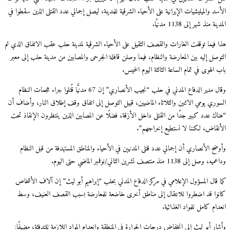
الأسد والميليشيات الإيرانية على الأحياء الشرقية للمدينة، ليصل إجمالي عدد القتلى الذين سقطوا في
المدينة منذ شهر إلى 1138 مدنيًا.
هذا فيما توقفت الغارات والقصف الثقيل على الأحياء الشرقية لمدينة حلب عقب الاتفاق الذي تم
التوصل إليه بين المعارضة والنظام، فيما وصلن قافلة الجرحى والمصابين من مدينة حلب إلى معبر
باب الهوى في تمام الساعة الثالثة اليوم الخميس.
وقال مدير الدفاع المدني في حلب “نجيب الأنصاري” إن 67 مدنيًّا قُتلوا جراء هجمات النظام
السوري يومي الاثنين والثلاثاء الماضيين، قبيل التوصل إلى اتفاق وقف إطلاق النار، وأضاف أن
“هناك عدد كبير جدًا من القتلى داخل الأزقة، فضلًا عن المصابين الذين ينتظرون الإنقاذ تحت
الأنقاض، لكننا لا نستطيع إخراجهم”.
وأوضح الأنصاري أن إجمالي عدد قتلى المدنيين في الأحياء والمناطق المستهدفة من قبل النظام
وداعميه، وصل إلى 1138 منذ منتصف تشرين الثاني/نوفمبر الماضي حتى اليوم.
كما قال المسؤول الإعلامي في مركز الدفاع المدني بحلب “إبراهيم أبو ليث” إن آلاف الأشخاص
كانوا قد اضطروا للانتقال إلى مناطق أخرى خاضعة للمعارضة بسبب القصف العنيف، وسط
انعدام كامل للمواد الغذائية.
وأشار أبو ليث إلى انخفاض درجات الحرارة في المنطقة وانعدام المواد اللازمة للتدفئة، مضيفًا: