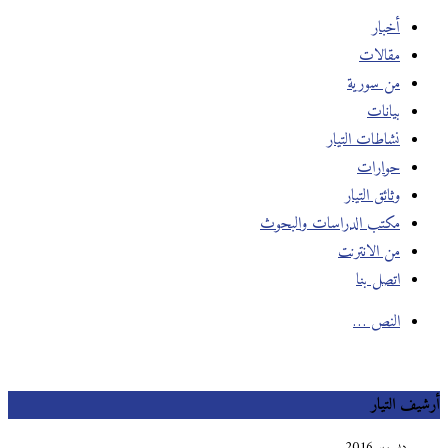
أخبار
مقالات
من سورية
بيانات
نشاطات التيار
حوارات
وثائق التيار
مكتب الدراسات والبحوث
من الانترنت
اتصل بنا
النص …
أرشيف التيار
ديسمبر 2016