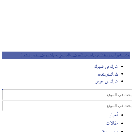
جنود مجهولون في خنادقهم يتحدون القصف والبرد على جبهات ريف حمص الشمالي
شارك على فسيبوك
شارك على تويتر
شارك على جوجل
أخبار
مقالات
من سورية