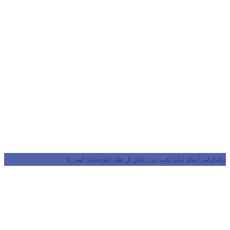
بوغدانوف: أستانة يمكنها لعب دور إيجابي في عقد المفاوضات السورية