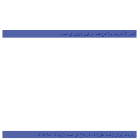
مجلس الأمن يقر بالإجماع نشر مراقبين دوليين في حلب
أردوغان وبوتين يبحثان تطورات الأوضاع في حلب وترتيبات المفاوضات