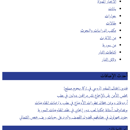
الأخبار المميزة
بيانات
حوارات
مقالات
مكتب الدراسات والبحوث
من الانترنت
من سورية
نشاطات التيار
وثائق التيار
أحدث الإضافات
فيديو: اغتيال السفير الروسي في تركيا بهجوم مسلح!
مجلس الأمن يقر بالإجماع نشر مراقبين دوليين في حلب
أردوغان وبوتين يبحثان تطورات الأوضاع في حلب وترتيبات المفاوضات
بوغدانوف: أستانة يمكنها لعب دور إيجابي في عقد المفاوضات السورية
جنود مجهولون في خنادقهم يتحدون القصف والبرد على جبهات ريف حمص الشمالي
آخر التعليقات