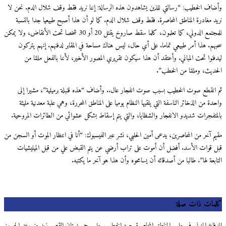
وأضاف الخطيب: “رسالتي للذين يشاهدون هذه الرسالة: إننا نريد فقط وقف شلال الدم. نحن لا
نريد مغادرة المناطق المحاصرة. فقط وقف شلال الدم. كما لو أن هذا أصبح طبيعيا جدا بالنسبة
للمجتمع الدولي، كما تعلمون، كلما سقط صاروخ يقتل 20 أو 30 شخصا تحت الأنقاض، ولا يمكن
سحبهم. هذا أمر طبيعي تماما. على أي حال، ليس هناك مساحة في المقابر لدفنهم. إنهم يتركون
ليدفنوا تحت المباني. وأعتقد أن هذا سيكون تقريري المصور الأخير، لأننا بالفعل مللنا من
الحديث، ومللنا من الخطب”.
ثم انقطع صوت الخطيب بسبب صوت انفجار عال.. وأضاف “هذه قنبلة برميلية”، مشيرا إلى
واحدة من الذخائر الناسفة التي يلقيها النظام يوميا على المناطق المحررة، وهي علبة معدنية مليئة
بالمتفجرات شديدو الانفجار والشظايا، والتي يتم إسقاط بشكل عشوائي من الطائرات المروحية.
مقيم آخر من المحاصرين، يدعى أمين الحلبي، نشر عبر الفيسبوك: “أنا في انتظار الموت أو السجن من
قبل قوات الأسد. أفضل أن أموت على تراب أرضي عن يتم القبض علي من قبل الميليشيات
التابعة لها”. طالبا من أصدقائه أن يسامحوه وأن هذا هو آخر ما يكتبه.
كلمات ذات صلة
الدفاع المدني في حلب المناطق المحاصرة جود الخطيب حلب حي بستان القصر زيد بن رعد الحسين