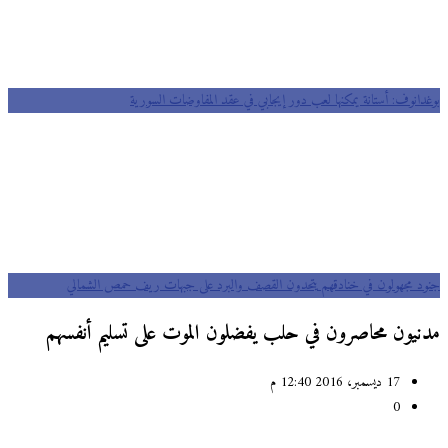
بوغدانوف: أستانة يمكنها لعب دور إيجابي في عقد المفاوضات السورية
جنود مجهولون في خنادقهم يتحدون القصف والبرد على جبهات ريف حمص الشمالي
مدنيون محاصرون في حلب يفضلون الموت على تسليم أنفسهم
17 ديسمبر، 2016 12:40 م
0