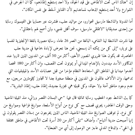
إن “هناك أناس تحت الانقاض على قيد الحياة، ولا أحد يستطيع إنقاذهم، كما أن الجرحى في
الشوارع ولا أحد يستطيع الذهاب لمساعدتهم لأن القنابل تسقط على نفس المكان”.
أما المدونة والناشطة مارسيل شحوارو، من مواليد حلب، فنشرت عبر حسابها على الفيسبوك رسالة
من إحدى صديقاتها “لاتقلقي مارسيل، سوف أقتل نفسي، ولن أسمح لهم باعتقالي”.
فينا نشرت الناشطة لينا الشامي، البالغة من العمر 26 عاما، رسالة مصورة باللغة الإنجليزية لنفسها
على تويتر، “إلى كل من يمكنه أن يسمعني. نحن هنا نتعرض لإبادة جماعية في مدينة حلب
المحاصرة. قد يكون هذا تقريري المصور الأخير. أكثر من 50 ألف من المدنيين الذين ثاروا ضد
الدكتاتور الأسد مهددون بالإعدام الميداني أو يموتون تحت القصف. وإن أكثر من 180 شخصا
أعدموا ميدانيا في المناطق التي استعادها النظام مؤخرا من قبل عصابات الأسد والميليشيات التي
تدعمها. وإن الآلاف عالقون على المدنيين في منطقة صغيرة جدا لا تتجاوز كيلومترين مربعين. مع
عدم وجود مناطق آمنة ولا حياة، وكل قنبلة هي مجزرة جديدة. إنقاذ حلب، إنقاذ البشرية”.
كما بث الناشط جود الخطيب رسالة مماثلة قال فيها: “حي البستان القصر ورائي، منذ الليلة الماضية
وحتى الوقت الحاضر، يجري قصف مع كل نوع من أنواع الأسلحة. صواريخ فراغية وصواريخ من
كل نوع. لم تتوقف الصواريخ منذ الليلة الماضية. الناس الذين يخرجون من بستان القصر يقولون لي
إنها أصبحت مدينة أشباح”. وأضاف “تبقى أكثر من 20 أسرة تحت الأنقاض في مناطق مختلفة
في الحي”. والدفاع المدني عاجز عن الوصول إلى أي من الضحايا”.