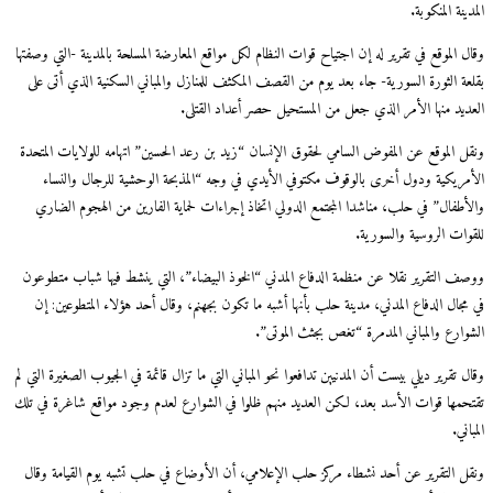
المدينة المنكوبة.
وقال الموقع في تقرير له إن اجتياح قوات النظام لكل مواقع المعارضة المسلحة بالمدينة -التي وصفتها
بقلعة الثورة السورية- جاء بعد يوم من القصف المكثف للمنازل والمباني السكنية الذي أتى على
العديد منها الأمر الذي جعل من المستحيل حصر أعداد القتلى.
ونقل الموقع عن المفوض السامي لحقوق الإنسان “زيد بن رعد الحسين” اتهامه للولايات المتحدة
الأمريكية ودول أخرى بالوقوف مكتوفي الأيدي في وجه “المذبحة الوحشية للرجال والنساء
والأطفال” في حلب، مناشدا المجتمع الدولي اتخاذ إجراءات لحماية الفارين من الهجوم الضاري
للقوات الروسية والسورية.
ووصف التقرير نقلا عن منظمة الدفاع المدني “الخوذ البيضاء”، التي ينشط فيها شباب متطوعون
في مجال الدفاع المدني، مدينة حلب بأنها أشبه ما تكون بجهنم، وقال أحد هؤلاء المتطوعين: إن
الشوارع والمباني المدمرة “تغص بجثث الموتى”.
وقال تقرير ديلي بيست أن المدنيين تدافعوا نحو المباني التي ما تزال قائمة في الجيوب الصغيرة التي لم
تقتحمها قوات الأسد بعد، لكن العديد منهم ظلوا في الشوارع لعدم وجود مواقع شاغرة في تلك
المباني.
ونقل التقرير عن أحد نشطاء مركز حلب الإعلامي، أن الأوضاع في حلب تشبه يوم القيامة وقال