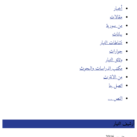
أخبار
مقالات
من سورية
بيانات
نشاطات التيار
حوارات
وثائق التيار
مكتب الدراسات والبحوث
من الانترنت
اتصل بنا
النص …
أرشيف التيار
ديسمبر 2016