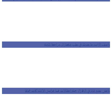
واصف الزاب: ما حدث في حلب يدفعنا إلى مراجعة شاملة
داعش يعدم شابا في الرقة إثر حملة اعتقالات فيما تتواصل الاشتباكات شمالها