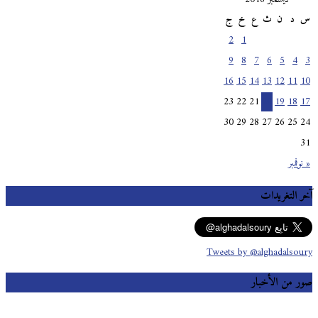
س
د
ن
ث
ع
خ
ج
2
1
9
8
7
6
5
4
3
16
15
14
13
12
11
10
23
22
21
20
19
18
17
30
29
28
27
26
25
24
31
« نوفمبر
آخر التغريدات
Tweets by @alghadalsoury
صور من الأخبار