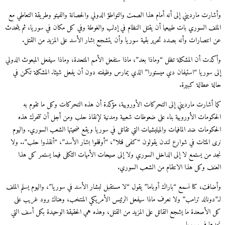
وأشارت مارديني إلى أنه أمام هذا الصمت والتواطؤ الدولي والحصانة والفيتو وطريقة التعاطي مع
الملف السوري بات طبيعيا أن يقتل النظام في إدلب والغوطة وفي كل مكان في سوريا، ثم يتحدث
عن انتصارات وأنه بصدد تحرير بقية سوريا وأن يتشجع بشار الأسد على المزيد من القتل.
وأكدت أن المشكلة تظل “وماذا بعد”، ماذا ستفعل الأمم المتحدة، وماذا سيفعل المبعوث الدولي
إلى سوريا “استيفان دي ميستورا” الذي يمارس وظيفته دون أن يفعل شيئا. المشكلة تكمن في
حالة عطالة كبيرة.
كما أشارت مارديني إلى التحركات الأوروبية، مؤكدة أن هذه التحركات وكل ما تقوم به
الحكومات الأوروبية بناء على ضعوطات شعبية ومدنية لإنقاذ حلب ومن أجل أن تتحرك هذه
الحكومات ضد المافيات والميليشيات التي تقاتل في سوريا ويقع ضحيتها الشعب السوري. واليوم
نرى المئات في شوارع لندن يقولون “كفى قتلا”، “أوقفوا بشار الأسد”، “أنقذوا حلب”.. ولا
نجد من يستمع لا إلى الداخل السوري ولا إلى صيحات الأمهات الثكلى فيما يستمر كل هذا
العنف وكل هذا الانتقام من الشعب السوري.
وأضافت، كنا نسمع “باراك أوباما” يقول “لا مستقبل لبشار الأسد في سوريا”، واليوم يسلم الملف
لـ”دونالد ترامب” ولا نعرف ماذا سيفعل الرئيس الأمريكي المنتخب، وهناك برود غريب على
كل الأصعدة ما يشجع القاتل على المزيد من القتل، وهذه هي الحقيقة الوحيدة بكل أسف التي
نجدها في سوريا.