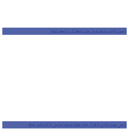
واصف الزاب: ما حدث في حلب يدفعنا إلى مراجعة شاملة
داعش يعدم شابا في الرقة إثر حملة اعتقالات فيما تتواصل الاشتباكات شمالها