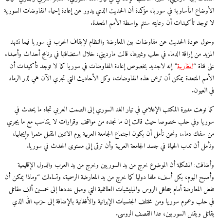
الأوضاع المأساوية في سوريا، مؤكدة أن الحديث الذي يدور عن إعادة إحياء المفاوضات السورية
لا توجد تأكيدات أن رعايته ستتم بواسطة الأمم المتحدة.
وحول عودة الحديث عن مفاوضات بين المعارضة والنظام لإيقاف الحرب في سوريا فيما نشهد
المزيد من إراقة الدماء في حلب وغيرها، قالت مارديني، خلال استضافتها في برنامج أحداث وأصداء
على قناة “
المغاربية
” إنه لاجديد بخصوص إعادة المفاوضات في سوريا كما لا توجد تأكيدات أن
الأمم المتحدة يمكن أن ترعى هذه المفاوضات، وكل الأحاديث التي تجري الآن هي لذر الرماد
في العيون.
كما نوهت مديرة المكتب الإعلامي في تيار الغد السوري إلى الصمت العربي تجاه ما يحدث في
سوريا وفي حلب خصوصا حيث قالت إن ما نجده من مواقف وقرارات لا يتناسب مع ما يجري
من سفك دماء، ونحن نأمل أن يكون اجتماع الجامعة العربية يوم الاثنين المقبل مثمرا وإيجابيا،
ونأمل أن تدب الحياة في جسد الجامعة العربية وأن ترقى إلى مستوى الحدث في سوريا.
وأضافت: المشكلة أن الموضوع خرج من يد السوريين وخرج من يد العرب والدول الإقليمية
وأصبح اليوم، بكل أسف، ملفا دوليا كما خرج من يد المعارضة الرسمية، وتساءلت “وماذا يمكن أن
تفعل المعارضة أمام جحافل الروس والميليشيات الطائفية التي وصل عددها إلى خمسين ألف مقاتل
في حلب وعموم سوريا ومن مختلف الجنسيات الإيرانية والأفغانية بالإضافة إلى حزب الله الذي
يقاتل ويقتل السوريين، عدا القصف الروسي.