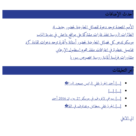
أحدث الإضافات
الأمم المتحدة توجه دعوة لفصائل المعارضة لحضور جنيف 4
الطائرات الروسية تنفذ غارات مشتركة على مواقع داعش في مدينة الباب
موسكو تدعو كل فصائل المعارضة لحضور أستانة وأنقرة توجه دعوات لقادة كرد
تفاصيل خطيرة في اعترافات منفذ هجوم اسطنبول الإرهابي
مشاورات فرنسية ألمانية روسية بخصوص سوريا
آخر التعليقات
[…] أحمد الجربا يلتقي الرئيس مسعود البرزا�
[…] […]
[…] سيرغي لافروف في موسكو 27 حزيران 2016 أحمد
[…] الجربا يلتقي ميخائيل بوغدانوف في القا�
الي الاعلي