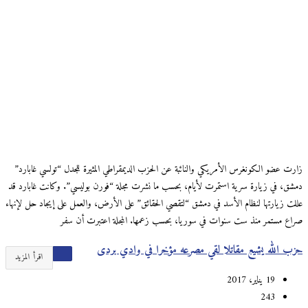
زارت عضو الكونغرس الأمريكي والنائبة عن الحزب الديمقراطي المثيرة للجدل “تولسي غابارد”
دمشق، في زيارة سرية استمرت لأيام، بحسب ما نشرت مجلة “فورن بوليسي”. وكانت غابارد قد
عللت زيارتها لنظام الأسد في دمشق “لتقصي الحقائق” على الأرض، والعمل على إيجاد حل لإنهاء
صراع مستمر منذ ست سنوات في سوريا، بحسب زعمها. المجلة اعتبرت أن سفر
حزب الله يشيع مقاتلا لقي مصرعه مؤخرا في وادي بردى
اقرأ المزيد
19 يناير، 2017
243