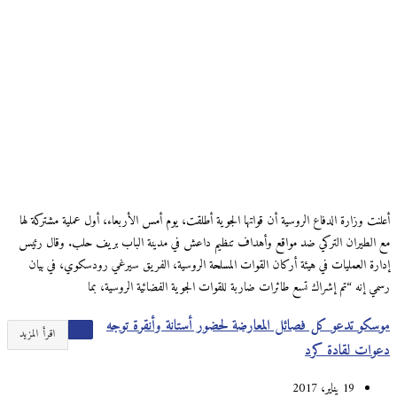
أعلنت وزارة الدفاع الروسية أن قواتها الجوية أطلقت، يوم أمس الأربعاء، أول عملية مشتركة لها
مع الطيران التركي ضد مواقع وأهداف تنظيم داعش في مدينة الباب بريف حلب. وقال رئيس
إدارة العمليات في هيئة أركان القوات المسلحة الروسية، الفريق سيرغي رودسكوي، في بيان
رسمي إنه “تم إشراك تسع طائرات ضاربة للقوات الجوية الفضائية الروسية، بما
موسكو تدعو كل فصائل المعارضة لحضور أستانة وأنقرة توجه
اقرأ المزيد
دعوات لقادة كرد
19 يناير، 2017