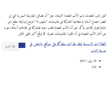
أعلن نائب المتحدث باسم الأمم المتحدة “فرحان حق” أن فصائل المعارضة السورية التي لن
تحضر اجتماع أستانة باستطاعتها المشاركة في مفاوضات “جنيف 4” المزمع إجراؤها مطلع شهر
شباط/فبراير القادم. وأكد حق أن الأمم المتحدة تلقت دعوة للمشاركة في محادثات أستانة، معربا
عن آمال الأمم المتحدة في أن تكون المفاوضات مثمرة، كما توقّع أكبر تمثيل ممكن
الطائرات الروسية تنفذ غارات مشتركة على مواقع داعش في
اقرأ المزيد
مدينة الباب
19 يناير، 2017
135