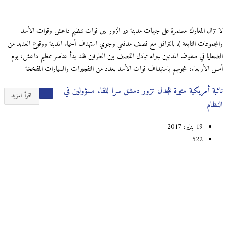
لا تزال المعارك مستمرة على جبهات مدينة دير الزور بين قوات تنظيم داعش وقوات الأسد
والمجموعات التابعة له بالترافق مع قصف مدفعي وجوي استهدف أحياء المدينة ووقوع العديد من
الضحايا في صفوف المدنيين جراء تبادل القصف بين الطرفين فقد بدأ عناصر تنظيم داعش، يوم
أمس الأربعاء، هجومهم باستهداف قوات الأسد بعدد من التفجيرات والسيارات المفخخة
نائبة أمريكية مثيرة للجدل تزور دمشق سرا للقاء مسؤولين في
اقرأ المزيد
النظام
19 يناير، 2017
522