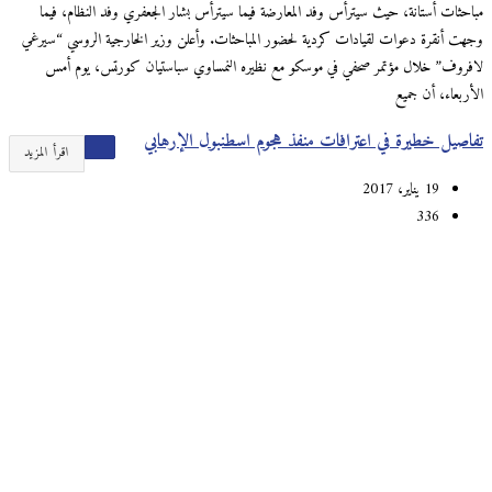
مباحثات أستانة، حيث سيترأس وفد المعارضة فيما سيترأس بشار الجعفري وفد النظام، فيما
وجهت أنقرة دعوات لقيادات كردية لحضور المباحثات. وأعلن وزير الخارجية الروسي “سيرغي
لافروف” خلال مؤتمر صحفي في موسكو مع نظيره النمساوي سباستيان كورتس، يوم أمس
الأربعاء، أن جميع
تفاصيل خطيرة في اعترافات منفذ هجوم اسطنبول الإرهابي
اقرأ المزيد
19 يناير، 2017
336