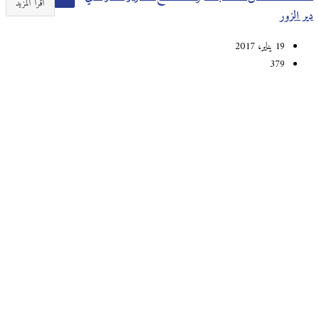
اقرأ المزيد
دير الزور
19 يناير، 2017
379