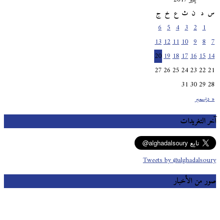
س
د
ن
ث
ع
خ
ج
6
5
4
3
2
1
13
12
11
10
9
8
7
20
19
18
17
16
15
14
27
26
25
24
23
22
21
31
30
29
28
« ديسمبر
آخر التغريدات
Tweets by @alghadalsoury
صور من الأخبار