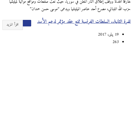
خارقة الهدنة ووقف إطلاق النار المعلن في سوريا. حيث نعت صفحات ومواقع موالية لميليشيا
حزب الله اللبناني، مصرع أحد عناصر الميليشيا ويدعى “موسى حسن حمدان”
للمرة الثانية.. السلطات الفرنسية تمنع عقد مؤتمر لدعم الأسد
اقرأ المزيد
19 يناير، 2017
263