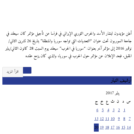
أعلن مؤيدون لبشار الأسد والحرس الثوري الإيراني في فرنسا عن تأجيل مؤتمر كان سيعقد في
جامعة السوربون تحت عنوان “التحديات التي تواجه سوريا والمنطقة” بتاريخ 26 تشرين الثاني/
نوفمبر 2016 إلى مؤتمر آخر بعنوان: “سوريا في الحرب” سيعقد يوم السبت 28 كانون الثاني/يناير
المقبل. فبعد الإعلان عن مؤتمر حول الحرب في سوريا، والذي كان يزمع عقده
اقرأ المزيد
أرشيف التيار
يناير 2017
س
د
ن
ث
ع
خ
ج
6
5
4
3
2
1
13
12
11
10
9
8
7
20
19
18
17
16
15
14