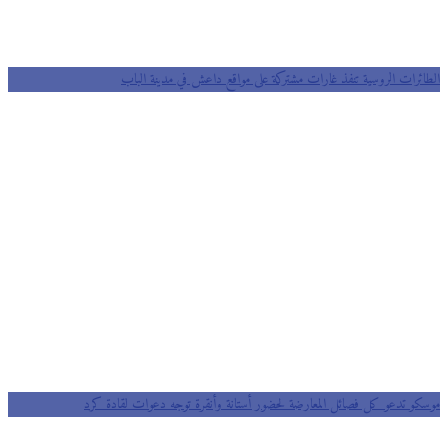
الطائرات الروسية تنفذ غارات مشتركة على مواقع داعش في مدينة الباب
موسكو تدعو كل فصائل المعارضة لحضور أستانة وأنقرة توجه دعوات لقادة كرد