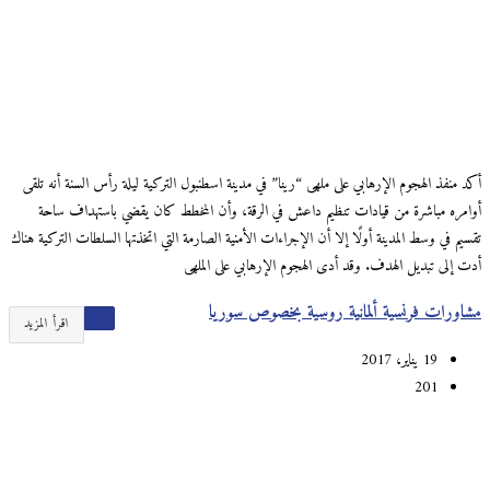
أكد منفذ الهجوم الإرهابي على ملهى “رينا” في مدينة اسطنبول التركية ليلة رأس السنة أنه تلقى
أوامره مباشرة من قيادات تنظيم داعش في الرقة، وأن المخطط كان يقضي باستهداف ساحة
تقسيم في وسط المدينة أولًا إلا أن الإجراءات الأمنية الصارمة التي اتخذتها السلطات التركية هناك
أدت إلى تبديل الهدف. وقد أدى الهجوم الإرهابي على الملهى
مشاورات فرنسية ألمانية روسية بخصوص سوريا
اقرأ المزيد
19 يناير، 2017
201