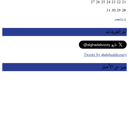
27
26
25
24
23
22
21
31
30
29
28
« ديسمبر
آخر التغريدات
Tweets by @alghadalsoury
صور من الأخبار