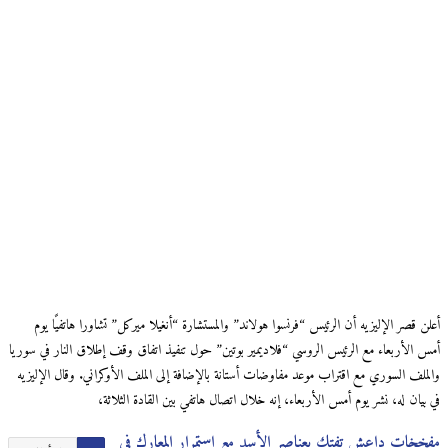
أعلن قصر الإليزيه أن الرئيس “فرنسوا هولاند” والمستشارة “أنغيلا ميركل” تشاورا هاتفيًا يوم
أمس الأربعاء مع الرئيس الروسي “فلاديمير بوتين” حول تنفيذ اتفاق وقف إطلاق النار في سوريا
والملف السوري مع اقتراب موعد مفاوضات أستانة بالإضافة إلى الملف الأوكراني. وقال الإليزيه
في بيان له، نشر يوم أمس الأربعاء، إنه خلال اتصال هاتفي بين القادة الثلاثة،
مفخخات داعش تفتك بعناصر الأسد مع استمرار المعارك في