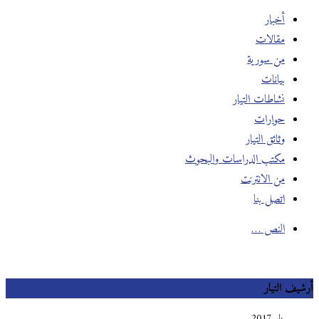
أخبار
مقالات
من سورية
بيانات
نشاطات التيار
حوارات
وثائق التيار
مكتب الدراسات والبحوث
من الانترنت
اتصل بنا
النص …
أرشيف التيار
يناير 2017