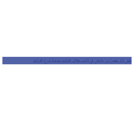
مقتل 23 عنصرا من داعش في الباب خلال عمليات جديدة لدرع الفرات