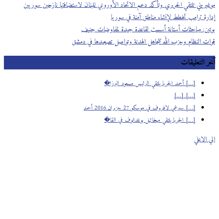
موغيريني تلتقي الحريري وتأكد دعم الاتحاد الأوروبي للبنان لاستضافتها نازحين سوريين
إدارة ترامب تخطط لإنشاء مناطق آمنة في سوريا
بوتين: مباحثات أستانة أسست لقاعدة جيدة لمفاوضات جنيف
قوات النظام وحزب الله تتجاهل الهدنة وتواصل تصعيدها في دمشق
آخر التعليقات
[…] أحمد الجربا يلتقي الرئيس مسعود البرزا�
[…] […]
[…] سيرغي لافروف في موسكو 27 حزيران 2016 أحمد
[…] الجربا يلتقي ميخائيل بوغدانوف في القا�
الي الاعلي