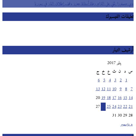
دي ميستورا يثني على التزام رعاة أستانة بتعزيز وقف إطلاق النار في سوريا
تعليقات الفيسبوك
أرشيف التيار
يناير 2017
س
د
ن
ث
ع
خ
ج
6
5
4
3
2
1
13
12
11
10
9
8
7
20
19
18
17
16
15
14
27
26
25
24
23
22
21
31
30
29
28
« ديسمبر