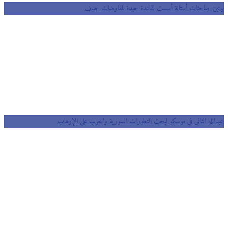
بوتين: مباحثات أستانة أسست لقاعدة جيدة لمفاوضات جنيف
عبدالله الثاني في موسكو لبحث التطورات السورية والحرب على الإرهاب