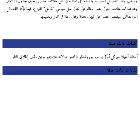
ويذهب وفدا الفصائل السورية والنظام إلى أستانة في ظل خلاف جذري حول جدول الأعمال
وهدف المباحثات، حيث يصر النظام على بحث حل سياسي “شامل” للنزاع، فيما تؤكد الفصائل
أن النقاش سيقتصر حصرا على تثبيت هدنة وقف إطلاق النار وتعميمها.
كلمات ذات صلة
أستانة أنجيلا ميركل أوكرانيا بترو بوروشنكو فرانسوا هولاند فلاديمير بوتين وقف إطلاق النار
مقالات ذات صلة