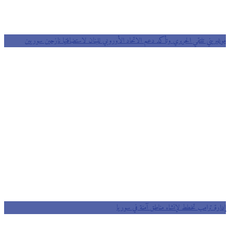
موغيريني تلتقي الحريري وتأكد دعم الاتحاد الأوروبي للبنان لاستضافتها نازحين سوريين
إدارة ترامب تخطط لإنشاء مناطق آمنة في سوريا