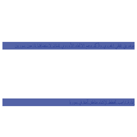
موغيريني تلتقي الحريري وتأكد دعم الاتحاد الأوروبي للبنان لاستضافتها نازحين سوريين
إدارة ترامب تخطط لإنشاء مناطق آمنة في سوريا