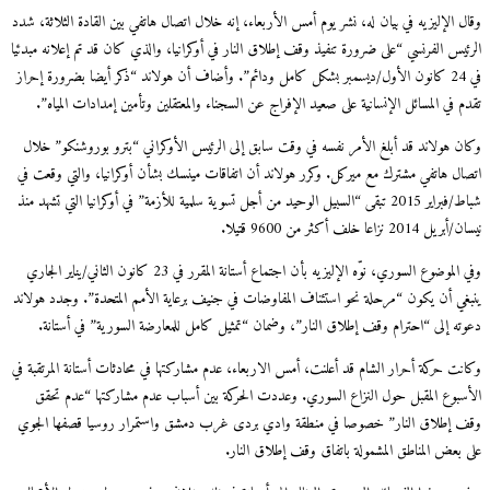
وقال الإليزيه في بيان له، نشر يوم أمس الأربعاء، إنه خلال اتصال هاتفي بين القادة الثلاثة، شدد
الرئيس الفرنسي “على ضرورة تنفيذ وقف إطلاق النار في أوكرانيا، والذي كان قد تم إعلانه مبدئيا
في 24 كانون الأول/ديسمبر بشكل كامل ودائم”. وأضاف أن هولاند “ذكر أيضا بضرورة إحراز
تقدم في المسائل الإنسانية على صعيد الإفراج عن السجناء والمعتقلين وتأمين إمدادات المياه”.
وكان هولاند قد أبلغ الأمر نفسه في وقت سابق إلى الرئيس الأوكراني “بترو بوروشنكو” خلال
اتصال هاتفي مشترك مع ميركل. وكرر هولاند أن اتفاقات مينسك بشأن أوكرانيا، والتي وقعت في
شباط/فبراير 2015 تبقى “السبيل الوحيد من أجل تسوية سلمية للأزمة” في أوكرانيا التي تشهد منذ
نيسان/أبريل 2014 نزاعا خلف أكثر من 9600 قتيلا.
وفي الموضوع السوري، نوّه الإليزيه بأن اجتماع أستانة المقرر في 23 كانون الثاني/يناير الجاري
ينبغي أن يكون “مرحلة نحو استئناف المفاوضات في جنيف برعاية الأمم المتحدة”. وجدد هولاند
دعوته إلى “احترام وقف إطلاق النار”، وضمان “تمثيل كامل للمعارضة السورية” في أستانة.
وكانت حركة أحرار الشام قد أعلنت، أمس الاربعاء، عدم مشاركتها في محادثات أستانة المرتقبة في
الأسبوع المقبل حول النزاع السوري. وعددت الحركة بين أسباب عدم مشاركتها “عدم تحقق
وقف إطلاق النار” خصوصا في منطقة وادي بردى غرب دمشق واستمرار روسيا قصفها الجوي
على بعض المناطق المشمولة باتفاق وقف إطلاق النار.