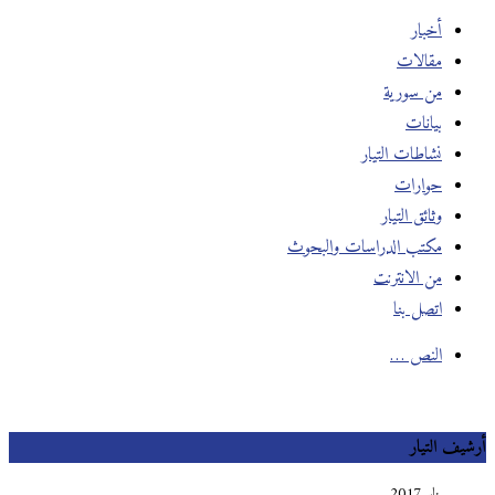
أخبار
مقالات
من سورية
بيانات
نشاطات التيار
حوارات
وثائق التيار
مكتب الدراسات والبحوث
من الانترنت
اتصل بنا
النص …
أرشيف التيار
يناير 2017