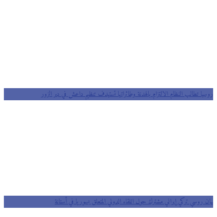
روسيا تطالب النظام الالتزام بالهدنة وطائراتها تستهدف تنظيم داعش في دير الزور
بيان روسي تركي إيراني مشترك حول اللقاء الدولي المتعلق بسوريا في أستانة