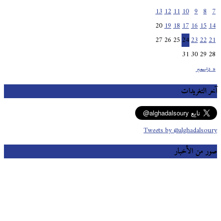
13
12
11
10
9
8
7
20
19
18
17
16
15
14
27
26
25
24
23
22
21
31
30
29
28
« ديسمبر
آخر التغريدات
Tweets by @alghadalsoury
صور من الأخبار