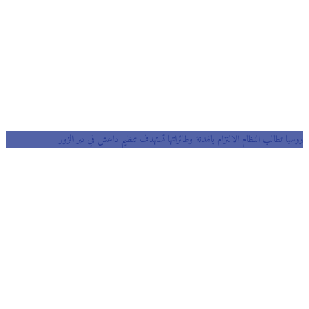
روسيا تطالب النظام الالتزام بالهدنة وطائراتها تستهدف تنظيم داعش في دير الزور