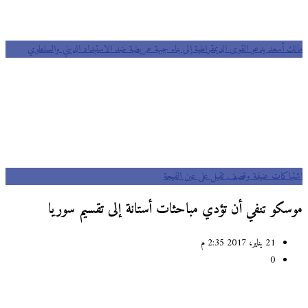
مالك أسعد يدعو القوى الديمقراطية إلى بناء جبهة عريضة ضد الاستبداد الديني والسلطوي
اشتباكات عنيفة وقصف ثقيل على عين الفيجة
موسكو تنفي أن تؤدي مباحثات أستانة إلى تقسيم سوريا
21 يناير، 2017 2:35 م
0