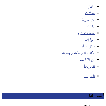
أخبار
مقالات
من سورية
بيانات
نشاطات التيار
حوارات
وثائق التيار
مكتب الدراسات والبحوث
من الانترنت
اتصل بنا
النص …
أرشيف التيار
يناير 2017