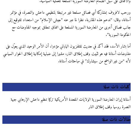
والاتفاق على سبل انضمام المعارضة السورية المسلحة للعملية السياسية.
ورحب لافروف بمشاركة أي فصائل مسلحة غير مرتبطة بتنظيمي داعش والنصرة، في مؤتمر
أستانة، وقال: “ندعم هذه المقاربة، نظرا لما عبر عنه “جيش الإسلام” من استعداد للتوقيع إلى
جانب فصائل أخرى من المعارضة السورية المسلحة على اتفاق تنطلق بموجبه المفاوضات مع
الحكومة السورية”.
أما بشار الأسد، فقد أكد في حديث للتلفزيون الياباني مؤخرا، أن الأمر الوحيد الذي يعوّل على
مفاوضات أستانة فيه هو تثبيت وقف إطلاق النار، مشيرا إلى ضبابية إمكانية إطلاق الحوار السياسي
لأنه “من غير الواضح من سيشارك” في مباحثات أستانة.
كلمات ذات صلة
أستانة إيران المعارضة السورية الولايات المتحدة الأمريكية تركيا تنظيم داعش الإرهابي جبهة
النصرة روسيا وقف إطلاق النار
مقالات ذات صلة