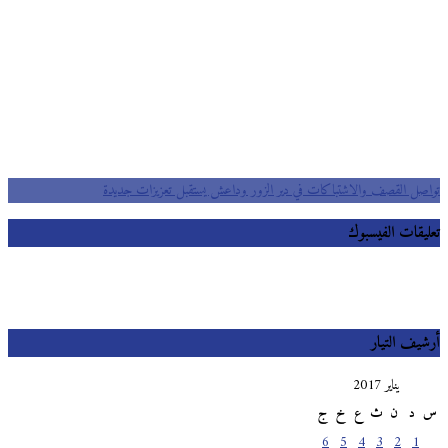
تواصل القصف والاشتباكات في دير الزور وداعش يستقبل تعزيزات جديدة
تعليقات الفيسبوك
أرشيف التيار
يناير 2017
س
د
ن
ث
ع
خ
ج
6
5
4
3
2
1