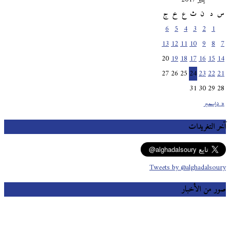
س
د
ن
ث
ع
خ
ج
6
5
4
3
2
1
13
12
11
10
9
8
7
20
19
18
17
16
15
14
27
26
25
24
23
22
21
31
30
29
28
« ديسمبر
آخر التغريدات
Tweets by @alghadalsoury
صور من الأخبار