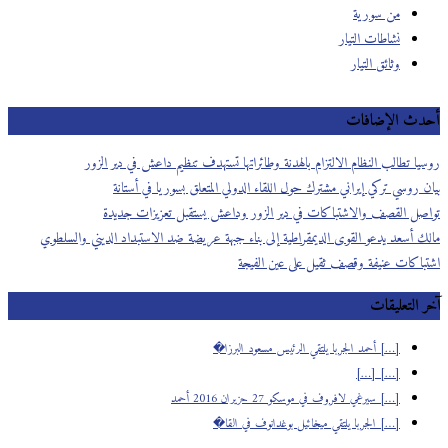
من سورية
نشاطات التيار
وثائق التيار
أحدث الإضافات
روسيا تطالب النظام الالتزام بالهدنة وطائراتها تستهدف تنظيم داعش في دير الزور
بيان روسي تركي إيراني مشترك حول اللقاء الدولي المتعلق بسوريا في أستانة
تواصل القصف والاشتباكات في دير الزور وداعش يستقبل تعزيزات جديدة
مالك أسعد يدعو القوى الديمقراطية إلى بناء جبهة عريضة ضد الاستبداد الديني والسلطوي
اشتباكات عنيفة وقصف ثقيل على عين الفيجة
آخر التعليقات
[…] أحمد الجربا يلتقي الرئيس مسعود البرزا�
[…] […]
[…] سيرغي لافروف في موسكو 27 حزيران 2016 أحمد
[…] الجربا يلتقي ميخائيل بوغدانوف في القا�