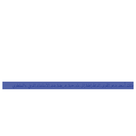
مالك أسعد يدعو القوى الديمقراطية إلى بناء جبهة عريضة ضد الاستبداد الديني والسلطوي