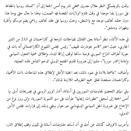
ولفت بالويفسكي النظر خلال حديث صحفي نشر يوم أمس الجمعة إلى أن “تمسك روسيا بالحفاظ
على سوريا بلدا موحدا في وقت تلتزم الولايات المتحدة فيه الصمت، وهذا ما حال حتى يومنا هذا
دون حشد تحالف موحد مع واشنطن، وحث روسيا على عقد تحالف رباعي يضم موسكو وأنقرة
وطهران ودمشق”.
في هذه الأثناء، تنظر أستانة بعين التفاؤل للمباحثات المزمعة في كازاخستان في الـ23 من الشهر
الجاري، حيث اعتبر “قاسم جومارت تقييف” رئيس مجلس الشيوخ الكازاخستاني أنه بات في
حوزة أطراف النزاع السوري فرصة سانحة لوقف إراقة الدماء وإطلاق عملية التحول السياسي
وإعادة إعمار سوريا”، مشيرا إلى ضرورة تقديم المجتمع الدولي الدعم الشامل لهذه العملية.
وأضاف: “عاصمة بلادنا في ضوء ذلك، تعد الحلبة الأمثل لإطلاق هذه المباحثات ذات الأهمية،
وكازاخستان مستعدة لخلق جميع الظروف اللازمة لذلك”.
وفي سياق التحضير لمفاوضات السوريين في أستانة، أشار الوزير الروسي في تصريحات أدلى بها
أمس الجمعة إلى تسجيل “تطورات إيجابية” طرأت على سير التسوية السورية، وإلى بروز نوع من
الإجماع على ضرورة الحل السياسي الدبلوماسي عبر حوار وطني يستند إلى قرارات مجلس الأمن
الدولي.
وأعرب لافروف كذلك عن أمله في أن تساعد مفاوضات أستانة في تثبيت وقف إطلاق النار،