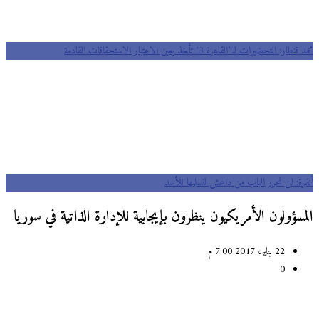
محمد قنطار: التحضيرات لـ”القاهرة 3″ تأخذ بعين الاعتبار الاستحقاقات القادمة
أنقرة: لن نحرر الباب من داعش لنسلمها للأسد
المسؤولون الأمريكيون ينظرون بإيجابية للإدارة الذاتية في سوريا
22 يناير، 2017 7:00 م
0