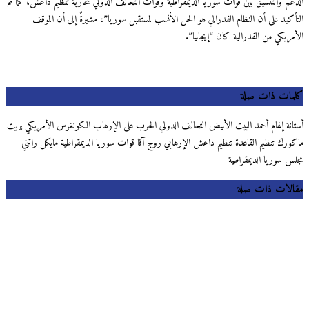
الدعم والتنسيق بين قوات سوريا الديمقراطية وقوات التحالف الدولي لمحاربة تنظيم داعش، كما تم
التأكيد على أن النظام الفدرالي هو الحل الأنسب لمستقبل سوريا”، مشيرةً إلى أن الموقف
الأمريكي من الفدرالية كان “إيجابيا”.
كلمات ذات صلة
أستانة إلهام أحمد البيت الأبيض التحالف الدولي الحرب على الإرهاب الكونغرس الأمريكي بريت
ماكورك تنظيم القاعدة تنظيم داعش الإرهابي روج آفا قوات سوريا الديمقراطية مايكل راتني
مجلس سوريا الديمقراطية
مقالات ذات صلة