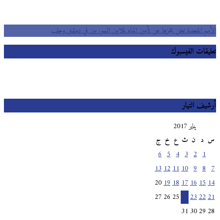
الأمم المتحدة تعلن عجزها عن تأمين المياه لملايين السوريين في دمشق وحلب
تعليقات الفيسبوك
أرشيف التيار
يناير 2017
س
د
ن
ث
ع
خ
ج
6
5
4
3
2
1
13
12
11
10
9
8
7
20
19
18
17
16
15
14
27
26
25
24
23
22
21
31
30
29
28