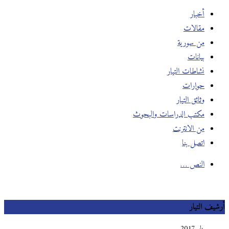
أخبار
مقالات
من سورية
بيانات
نشاطات التيار
حوارات
وثائق التيار
مكتب الدراسات والبحوث
من الانترنت
اتصل بنا
النص …
أرشيف التيار
يناير 2017