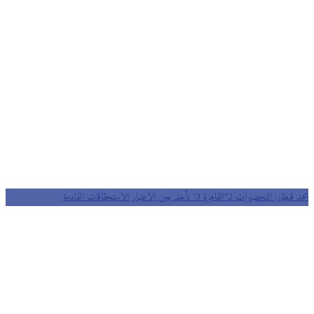
محمد قنطار: التحضيرات لـ”القاهرة 3″ تأخذ بعين الاعتبار الاستحقاقات القادمة