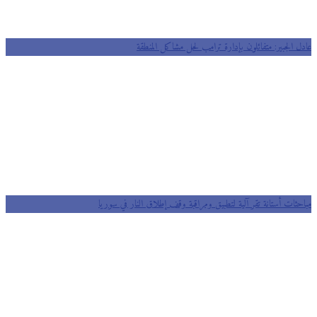
عادل الجبير: متفائلون بإدارة ترامب لحل مشاكل المنطقة
مباحثات أستانة تقر آلية لتطبيق ومراقبة وقف إطلاق النار في سوريا