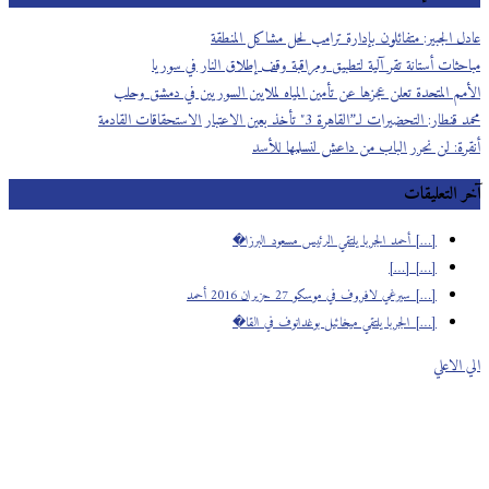
عادل الجبير: متفائلون بإدارة ترامب لحل مشاكل المنطقة
مباحثات أستانة تقر آلية لتطبيق ومراقبة وقف إطلاق النار في سوريا
الأمم المتحدة تعلن عجزها عن تأمين المياه لملايين السوريين في دمشق وحلب
محمد قنطار: التحضيرات لـ”القاهرة 3″ تأخذ بعين الاعتبار الاستحقاقات القادمة
أنقرة: لن نحرر الباب من داعش لنسلمها للأسد
آخر التعليقات
[…] أحمد الجربا يلتقي الرئيس مسعود البرزا�
[…] […]
[…] سيرغي لافروف في موسكو 27 حزيران 2016 أحمد
[…] الجربا يلتقي ميخائيل بوغدانوف في القا�
الي الاعلي