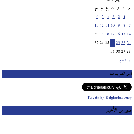
س
د
ن
ث
ع
خ
ج
6
5
4
3
2
1
13
12
11
10
9
8
7
20
19
18
17
16
15
14
27
26
25
24
23
22
21
31
30
29
28
« ديسمبر
آخر التغريدات
Tweets by @alghadalsoury
صور من الأخبار