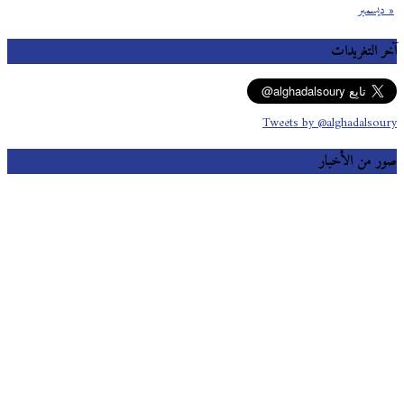
« ديسمبر
آخر التغريدات
Tweets by @alghadalsoury
صور من الأخبار