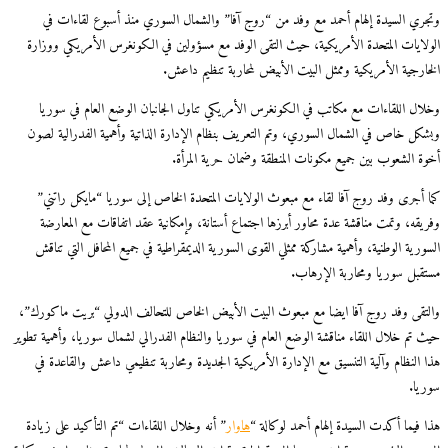
وتجري السيدة إلهام أحمد مع وفد من “روج آفا” والشمال السوري منذ أسبوع لقاءات في
الولايات المتحدة الأمريكية، حيث التقى الوفد مع مسؤولين في الكونغرس الأمريكي ووزارة
الخارجية الأمريكية وممثل البيت الأبيض لمحاربة تنظيم داعش.
وخلال اللقاءات مع مكاتب في الكونغرس الأمريكي تناول الجانبان الوضع العام في سوريا
وبشكل خاص في الشمال السوري، وتم التعريف بنظام الإدارة الذاتية وأهمية الفدرالية لصون
أخوة الشعوب بين جميع مكونات المنطقة وضمان حرية المرأة.
كما أجرى وفد روج آفا لقاء مع مبعوث الولايات المتحدة الخاص إلى سوريا “مايكل راتني”
وفريقه، وتمت مناقشة عدة محاور أبرزها اجتماع أستانة، وإمكانية عقد اتفاقات مع المعارضة
السورية الوطنية، وأهمية مشاركة ممثلي القوى السورية الديمقراطية في جميع المحافل التي تناقش
مستقبل سوريا ومحاربة الإرهاب.
والتقى وفد روج آفا ايضا مع مبعوث البيت الأبيض الخاص للتحالف الدولي “بريت ماكورك”،
حيث تم خلال اللقاء مناقشة الوضع العام في سوريا والنظام الفدرالي لشمال سوريا، وأهمية تطوير
هذا النظام وآلية التنسيق مع الإدارة الأمريكية الجديدة ومحاربة تنظيمي داعش والقاعدة في
سوريا.
هذا فيما أكدت السيدة إلهام أحمد لوكالة “
هاوار
” أنه وخلال اللقاءات “تم التأكيد على زيادة