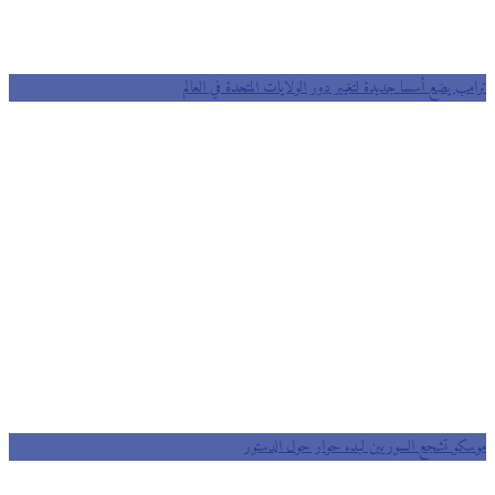
ترامب يضع أسسا جديدة لتغيير دور الولايات المتحدة في العالم
‎‫موسكو تشجع السوريين لبدء حوار حول الدستور