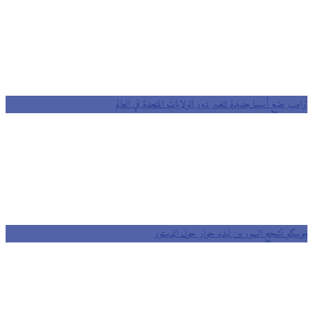
ترامب يضع أسسا جديدة لتغيير دور الولايات المتحدة في العالم
‎‫موسكو تشجع السوريين لبدء حوار حول الدستور