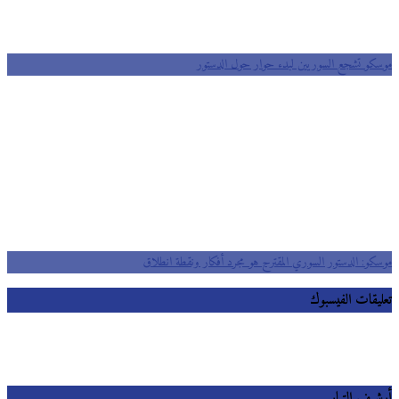
‎‫موسكو تشجع السوريين لبدء حوار حول الدستور
موسكو: الدستور السوري المقترح هو مجرد أفكار ونقطة انطلاق
تعليقات الفيسبوك
أرشيف التيار