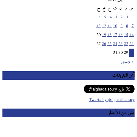
س
د
ن
ث
ع
خ
ج
6
5
4
3
2
1
13
12
11
10
9
8
7
20
19
18
17
16
15
14
27
26
25
24
23
22
21
31
30
29
28
« ديسمبر
آخر التغريدات
Tweets by @alghadalsoury
صور من الأخبار