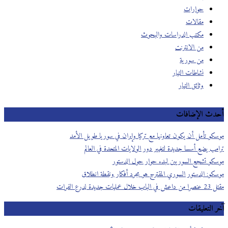
حوارات
مقالات
مكتب الدراسات والبحوث
من الانترنت
من سورية
نشاطات التيار
وثائق التيار
أحدث الإضافات
موسكو تأمل أن يكون تعاونها مع تركيا وإيران في سوريا طويل الأمد
ترامب يضع أسسا جديدة لتغيير دور الولايات المتحدة في العالم
‎‫موسكو تشجع السوريين لبدء حوار حول الدستور
موسكو: الدستور السوري المقترح هو مجرد أفكار ونقطة انطلاق
مقتل 23 عنصرا من داعش في الباب خلال عمليات جديدة لدرع الفرات
آخر التعليقات