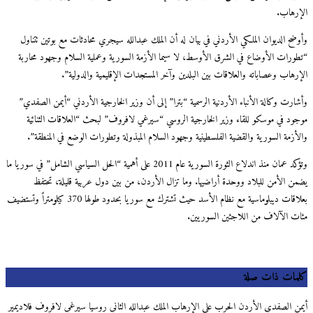
الإرهاب.
وأوضح الديوان الملكي الأردني في بيان له أن الملك عبدالله سيجري محادثات مع بوتين تتناول
“تطورات الأوضاع في الشرق الأوسط، لا سيما الأزمة السورية وعملية السلام وجهود محاربة
الإرهاب وعصاباته والعلاقات بين البلدين وآخر المستجدات الإقليمية والدولية”.
وأشارت وكالة الأنباء الأردنية الرسمية “بترا” إلى أن وزير الخارجية الأردني “أيمن الصفدي”
موجود في موسكو للقاء وزير الخارجية الروسي “سيرغي لافروف” لبحث “العلاقات الثنائية
والأزمة السورية والقضية الفلسطينية وجهود السلام المبذولة وتطورات الوضع في المنطقة”.
وتؤكد عمان منذ اندلاع الثورة السورية عام 2011 على أهمية “الحل السياسي الشامل” في سوريا ما
يضمن الأمن للبلاد ووحدة أراضيها. وما تزال الأردن، من بين دول عربية قليلة، تحتفظ
بعلاقات ديبلوماسية مع نظام الأسد حيث تشترك مع سوريا بحدود طولها 370 كيلومتراً وتستضيف
مئات الآلاف من اللاجئين السوريين.
كلمات ذات صلة
أيمن الصفدي الأردن الحرب على الإرهاب الملك عبدالله الثاني روسيا سيرغي لافروف فلاديمير