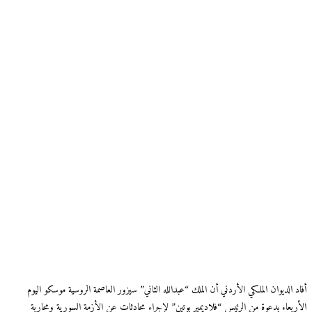
أفاد الديوان الملكي الأردني أن الملك “عبدالله الثاني” سيزور العاصمة الروسية موسكو اليوم
الأربعاء بدعوة من الرئيس “فلاديمير بوتين” لإجراء محادثات عن الأزمة السورية ومحاربة