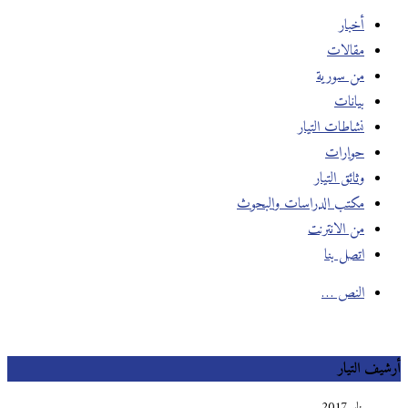
أخبار
مقالات
من سورية
بيانات
نشاطات التيار
حوارات
وثائق التيار
مكتب الدراسات والبحوث
من الانترنت
اتصل بنا
النص …
أرشيف التيار
يناير 2017