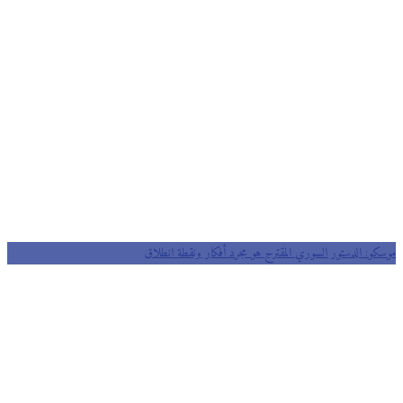
موسكو: الدستور السوري المقترح هو مجرد أفكار ونقطة انطلاق