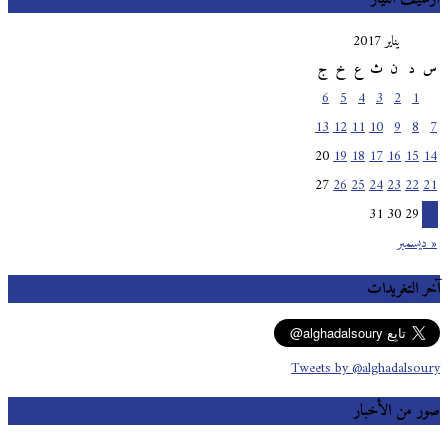
يناير 2017
س
د
ن
ث
ع
خ
ج
6
5
4
3
2
1
13
12
11
10
9
8
7
20
19
18
17
16
15
14
27
26
25
24
23
22
21
31
30
29
28
« ديسمبر
آخر التغريدات
Tweets by @alghadalsoury
صور من الأخبار