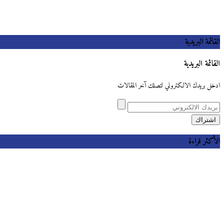
القائمة البريدية
القائمة البريدية
ادخل بريدك الالكتروني لتصلك آخر المقالات
الأكثر قراءة