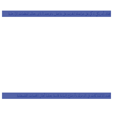
اتفاق أمريكي تركي على مواصلة الحرب على داعش وتوحيد الرؤى حيال المنظمات الإرهابية
تجدد الاشتباكات في اليرموك وأوضاع إنسانية قاسية يعيشها أهالي المخيمات الفلسطينية