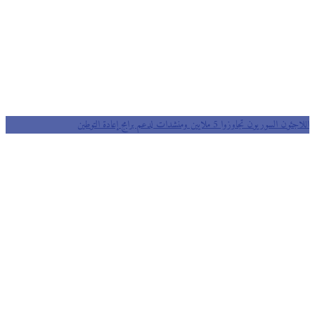
اللاجئون السوريون تجاوزوا 5 ملايين ومنشدات لدعم برامج إعادة التوطين