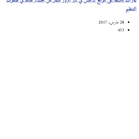
غارات مكثفة على مواقع داعش في دير الزور تسفر عن خسائر هائلة في صفوف
التنظيم
28 مارس، 2017
453