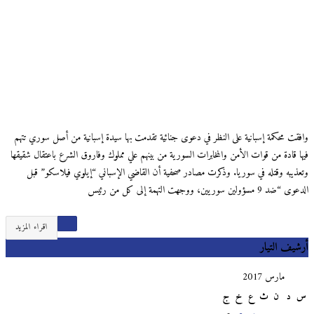
وافقت محكمة إسبانية على النظر في دعوى جنائية تقدمت بها سيدة إسبانية من أصل سوري تتهم
فيها قادة من قوات الأمن والمخابرات السورية من بينهم علي مملوك وفاروق الشرع باعتقال شقيقها
وتعذيبه وقتله في سوريا. وذكرت مصادر صحفية أن القاضي الإسباني “إيلوي فيلاسكو” قبل
الدعوى “ضد 9 مسؤولين سوريين، ووجهت التهمة إلى كل من رئيس
اقراء المزيد
أرشيف التيار
مارس 2017
س
د
ن
ث
ع
خ
ج