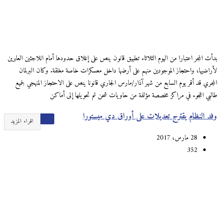
بدأت المجر اعتبارا من اليوم الثلاثاء تطبيق قانون ينص على إغلاق حدودها أمام اللاجئين العابرين
لأراضيها، واحتجاز الموجودين منهم على أرضها داخل معسكرات خاصة مغلقة. وكان البرلمان
المجري قد أقر يوم السابع من شهر آذار/مارس الجاري قانونا ينص على الاحتجاز المنهجي لجميع
طالبي اللجوء في مراكز مخصصة مؤلفة من حاويات شحن تم تحويلها إلى أماكن
وفد النظام يقترح تعديلات على أوراق دي ميستورا
اقراء المزيد
28 مارس، 2017
352