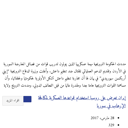
مددت الحكومة النرويجية مهمة عسكرييها الذين يتولون تدريب قوات من فصائل المعارضة السورية
في الأردن وتقديم الدعم العملياتي للقتال ضد تنظيم داعش. وأعلنت وزيرة الدفاع النرويجية “إيني
أريكسن سيوريدي” في بيان لها أن محاربة تنظيم داعش تشكل الأولوية لحكومتها ولحلفائها، وأن
مساهمة القوات النرويجية هامة جدا ومقدرة عاليا من قبل التحالف الدولي. ومددت النرويج ولاية
إيران تعرض على روسيا استخدام قواعدها العسكرية لمكافحة
اقراء المزيد
الإرهاب في سوريا
28 مارس، 2017
329