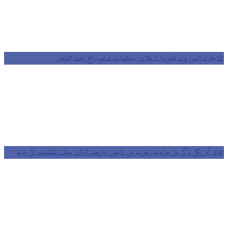
اللاجئون السوريون تجاوزوا 5 ملايين ومنشدات لدعم برامج إعادة التوطين
اتفاق أمريكي تركي على مواصلة الحرب على داعش وتوحيد الرؤى حيال المنظمات الإرهابية