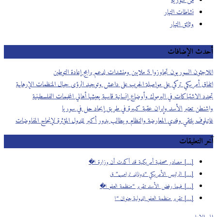
من سورية
نشاطات التيار
وثائق التيار
أحدث الإضافات
اللاجئون السوريون تجاوزوا 5 ملايين ومنشدات لدعم برامج إعادة التوطين
اتفاق أمريكي تركي على مواصلة الحرب على داعش وتوحيد الرؤى حيال المنظمات الإرهابية
تجدد الاشتباكات في اليرموك وأوضاع إنسانية قاسية يعيشها أهالي المخيمات الفلسطينية
واشنطن تعتبر الأسد وإيران عقبة كبيرة في طريق إيجاد حل في سوريا
غاتيلوف يلتقي وفدي المعارضة والنظام ويطالب بدور أكبر للدول المؤثرة لإنجاح المفاوضات
آخر التعليقات
[…] مصادر صحفية أمريكية قد أكدت أن وزارة ا�
[…] الرئيس الأمريكي “دونالد ترامب” ق
[…] فيما رفض الأسد تقرير “منظمة العفو ا�
[…] تقرير منظمة العفو الدولية بعنوان “ا