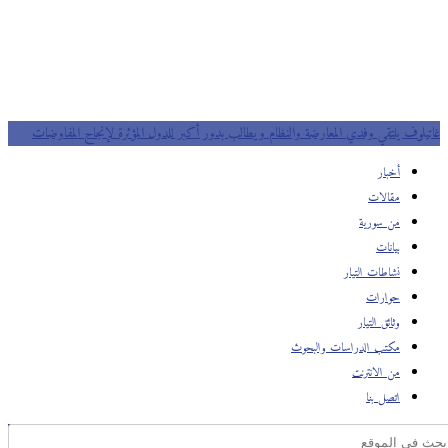
غاتيلوف يلتقي وفدي المعارضة والنظام ويطالب بدور أكبر للدول المؤثرة لإنجاح المفاوضات
أخبار
مقالات
من سورية
بيانات
نشاطات التيار
حوارات
وثائق التيار
مكتب الدراسات والبحوث
من الانترنت
اتصل بنا