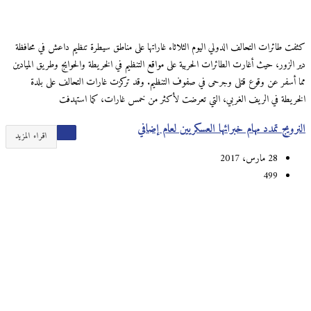
كثفت طائرات التحالف الدولي اليوم الثلاثاء غاراتها على مناطق سيطرة تنظيم داعش في محافظة
دير الزور، حيث أغارت الطائرات الحربية على مواقع التنظيم في الخريطة والحوايج وطريق الميادين
مما أسفر عن وقوع قتلى وجرحى في صفوف التنظيم. وقد تركزت غارات التحالف على بلدة
الخريطة في الريف الغربي، التي تعرضت لأكثر من خمس غارات، كما استهدفت
النرويج تمدد مهام خبرائها العسكريين لعام إضافي
اقراء المزيد
28 مارس، 2017
499