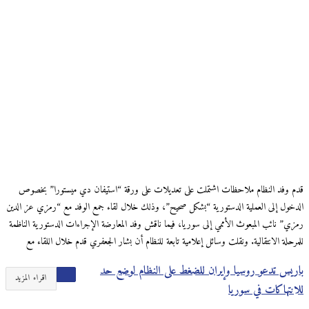
قدم وفد النظام ملاحظات اشتملت على تعديلات على ورقة “استيفان دي ميستورا” بخصوص
الدخول إلى العملية الدستورية “بشكل صحيح”، وذلك خلال لقاء جمع الوفد مع “رمزي عز الدين
رمزي” نائب المبعوث الأممي إلى سوريا، فيما ناقش وفد المعارضة الإجراءات الدستورية الناظمة
للمرحلة الانتقالية. ونقلت وسائل إعلامية تابعة للنظام أن بشار الجعفري قدم خلال اللقاء مع
باريس تدعو روسيا وإيران للضغط على النظام لوضع حد
اقراء المزيد
للانتهاكات في سوريا