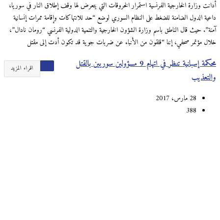
أدانت وزارة الخارجية الفرنسية استمرار الخروقات التي يتعرض لها وقف إطلاق النار في سوريا،
داعية الدول الضامنة للضغط على النظام السوري لوضع “حد للانتهاكات وإقامة ممرات إنسانية
آمنة”. حيث قال الناطق باسم وزارة الشؤون الخارجية والتنمية الدولية الفرنسي “رومان نادال”،
خلال مؤتمر صحفي، إننا “قلقون من الأنباء عن ضربات جوية قد تكون أدت إلى مقتل
محكمة إسبانية تنظر في اتهام 9 مسؤولين سوريين بالقتل
اقراء المزيد
والتعذيب
28 مارس، 2017
388