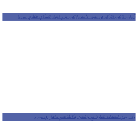
آيرولت: لايجب التركيز على مصير الأسد ولايجب طرح الخيار العسكري فقط في سوريا
بوتين يبدي استعداده للتعاون مع واشنطن بمكافحة تنظيم داعش في سوريا