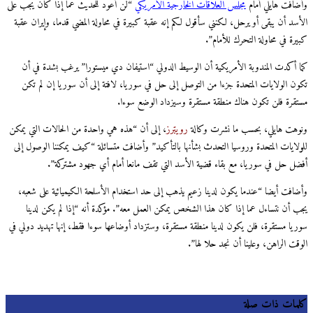
وأضافت هايلي أمام
مجلس العلاقات الخارجية الأمريكي
“لن أعود للحديث عما إذا كان يجب على
الأسد أن يبقى أو يرحل، لكنني سأقول لكم إنه عقبة كبيرة في محاولة المضي قدما، وإيران عقبة
كبيرة في محاولة التحرك للأمام”.
كما أكدت المندوبة الأمريكية أن الوسيط الدولي “استيفان دي ميستورا” يرغب بشدة في أن
تكون الولايات المتحدة جزءا من التوصل إلى حل في سوريا، لافتة إلى أن سوريا إن لم تكن
مستقرة فلن تكون هناك منطقة مستقرة وسيزداد الوضع سوءا.
ونوهت هايلي، بحسب ما نشرت وكالة
رويترز
، إلى أن “هذه هي واحدة من الحالات التي يمكن
للولايات المتحدة وروسيا التحدث بشأنها بالتأكيد” وأضافت متسائلة “كيف يمكننا الوصول إلى
أفضل حل في سوريا، مع بقاء قضية الأسد التي تقف مانعا أمام أي جهود مشتركة”.
وأضافت أيضا “عندما يكون لدينا زعيم يذهب إلى حد استخدام الأسلحة الكيميائية على شعبه،
يجب أن نتساءل عما إذا كان هذا الشخص يمكن العمل معه”. مؤكدة أنه “إذا لم يكن لدينا
سوريا مستقرة، فلن يكون لدينا منطقة مستقرة، وستزداد أوضاعها سوءا فقط، إنها تهديد دولي في
الوقت الراهن، وعلينا أن نجد حلا لها”.
كلمات ذات صلة