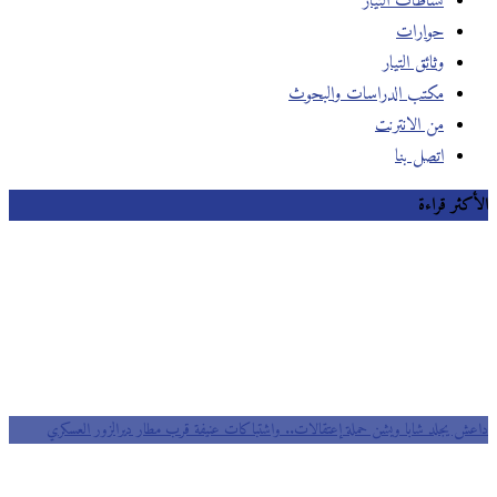
نشاطات التيار
حوارات
وثائق التيار
مكتب الدراسات والبحوث
من الانترنت
اتصل بنا
الأكثر قراءة
داعش يجلد شابا ويشن حملة إعتقالات.. واشتباكات عنيفة قرب مطار ديرالزور العسكري