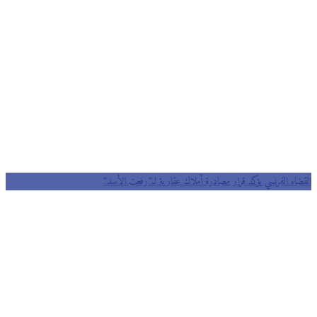
القضاء الفرنسي يؤكد قرار مصادرة أملاك عقارية لـ”رفعت الأسد”