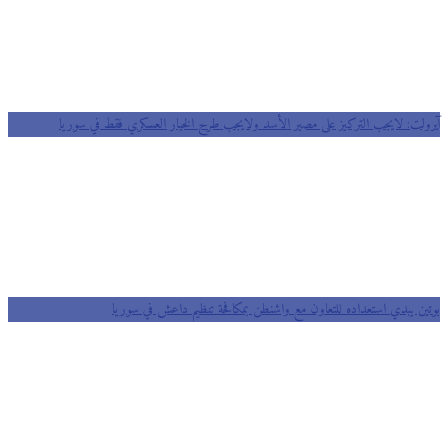
آيرولت: لايجب التركيز على مصير الأسد ولايجب طرح الخيار العسكري فقط في سوريا
بوتين يبدي استعداده للتعاون مع واشنطن بمكافحة تنظيم داعش في سوريا