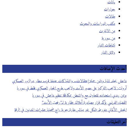
بيانات
حوارات
مقالات
مكتب الدراسات والبحوث
من الانترنت
من سورية
نشاطات التيار
وثائق التيار
أحدث الإضافات
داعش يجلد شابا ويشن حملة إعتقالات.. واشتباكات عنيفة قرب مطار ديرالزور العسكري
آيرولت: لايجب التركيز على مصير الأسد ولايجب طرح الخيار العسكري فقط في سوريا
بوتين يبدي استعداده للتعاون مع واشنطن بمكافحة تنظيم داعش في سوريا
القضاء الفرنسي يؤكد قرار مصادرة أملاك عقارية لـ”رفعت الأسد”
الجيش الألماني متورط بشكل غير مباشر بغارة جوية راح ضحيتها عشرات المدنيين في الرقة
آخر التعليقات