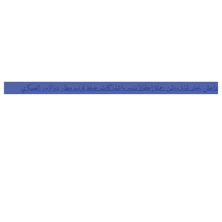
داعش يجلد شابا ويشن حملة إعتقالات.. واشتباكات عنيفة قرب مطار ديرالزور العسكري