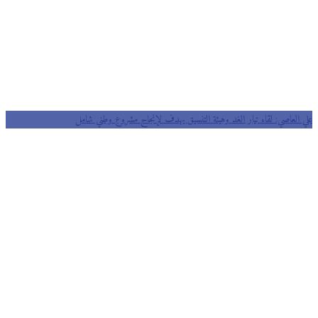
 العاصي: لقاء تيار الغد وهيئة التنسيق يهدف لإنجاح مشروع وطني شامل