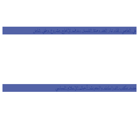
 العاصي: لقاء تيار الغد وهيئة التنسيق يهدف لإنجاح مشروع وطني شامل
د مكتب الدراسات والبحوث: أجيال الإسلام السياسي