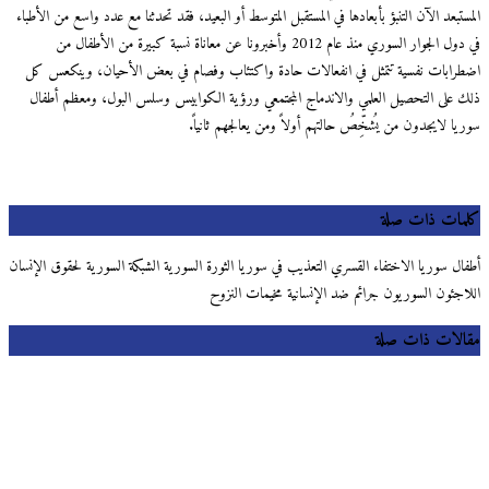
تبعد الآن التنبؤ بأبعادها في المستقبل المتوسط أو البعيد، فقد تحدثنا مع عدد واسع من الأطباء
في دول الجوار السوري منذ عام 2012 وأخبرونا عن معاناة نسبة كبيرة من الأطفال من
رابات نفسية تتمثل في انفعالات حادة واكتئاب وفصام في بعض الأحيان، وينكعس كل
 على التحصيل العلمي والاندماج المجتمعي ورؤية الكوابيس وسلس البول، ومعظم أطفال
ا لايجدون من يُشخِّصُ حالتهم أولاً ومن يعالجهم ثانياً.
مات ذات صلة
ال سوريا الاختفاء القسري التعذيب في سوريا الثورة السورية الشبكة السورية لحقوق الإنسان
اجئون السوريون جرائم ضد الإنسانية مخيمات النزوح
لات ذات صلة