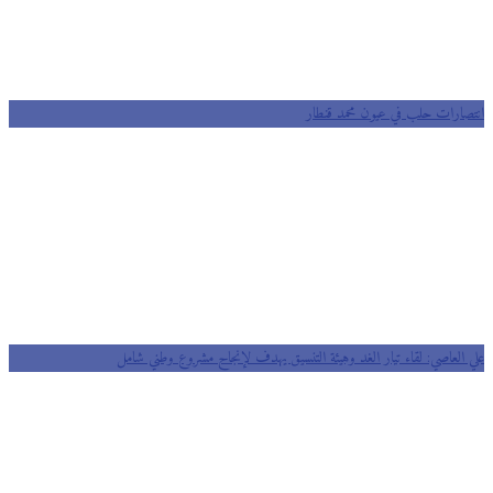
صارات حلب في عيون محمد قنطار
 العاصي: لقاء تيار الغد وهيئة التنسيق يهدف لإنجاح مشروع وطني شامل