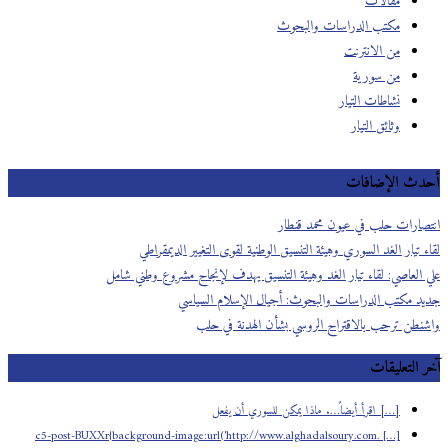
مقالات
مكتب الدراسات والبحوث
من الانترنت
من سورية
نشاطات التيار
وثائق التيار
دث الإضافات
صارات حلب في عيون محمد قنطار
 تيار الغد السوري وهيئة التنسيق الوطنية لقوى التغيير الديمقراطي
 العاصي: لقاء تيار الغد وهيئة التنسيق يهدف لإنجاح مشروع وطني شامل
د مكتب الدراسات والبحوث: أجيال الإسلام السياسي
نطن ترحب بالاقتراح الروسي بشأن الهدنة في حلب
 التعليقات
[…] اقرأ أيضاً…. ماذا يمكن للسوري أن يفعل
[…] .c5-post-BUXXr{background-image:url('http://www.alghadalsoury.com