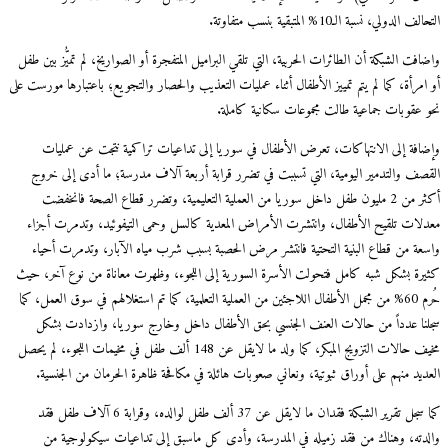
 الدولي، نسبة الـ10% المتبقية بنسب متفاوتة.
فت الشبكة أن الطائرات الحربية، التي تلقي البراميل المتفجرة أو الصواريخ، لم تميُّز بين طفل
مرأة، كما لم يتم تمييز الأطفال أثناء عمليات التعذيب والحصار والتجويع؛ باعتبارها مورست على
 عقوبات جماعية طالت مجموعات سكانية كاملة.
افة إلى الانتهاكات، تعرض الأطفال في سوريا إلى تداعيات تراكمية نتجت عن عمليات
صف والتدمير اليومية، التي تسببت في تضرر قرابة أربعة آلاف مدرسة؛ ما أدى إلى خروج
أكثر من 2 مليون طفل داخل سوريا من العملية التعليمية، وتضرر قطاع الصحة فانخفضت
لات تلقيح الأطفال، وانتشرت الأمراض المعدية كالسل وحمى التيفوئيد، وتدمرت أجزاء
عة من قطاع البنية التحتية فانتشر مرض الحصبة بسبب شرب مياه الآبار، وتدمرت أحياء
رة بشكل شبه كامل فتحولت الأسرة السورية إلى اللجوء، وظهرت معاناة من نوع آخر، حيث
حُرم 60% من مجمل الأطفال اللاجئين من العملية التعلمية، كما تم استغلالهم في سوق العمل، كما
نا عدداً من حالات العنف الجنسي بحق الأطفال داخل وخارج سوريا، وازدادت بشكل
مخيف حالات التزويج المبكر، كما ولد ما لايقل عن 148 ألف طفل في مخيمات اللجوء، لم يحصل
ديد منهم على أوراق ثبوتية، ونعاني صعوبات هائلة في مكافحة ظاهرة الحرمان من الجنسية.
كما سجل تقرير الشبكة فقدان ما لايقل عن 37 ألف طفل لوالده، وقرابة 6 آلاف طفل فقد
دته، وهناك من فقد زميله في المدرسة، وأدى كل ماسبق إلى تداعيات سيكولوجية من