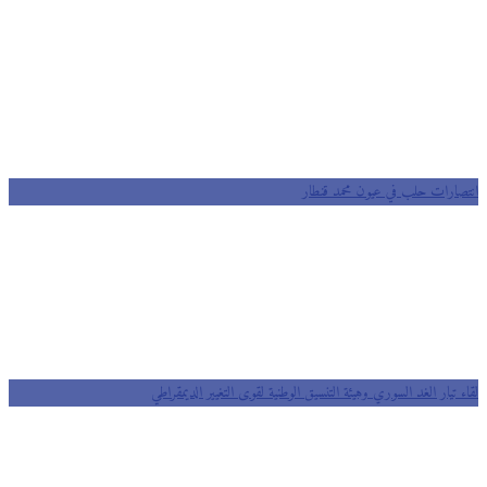
صارات حلب في عيون محمد قنطار
 تيار الغد السوري وهيئة التنسيق الوطنية لقوى التغيير الديمقراطي