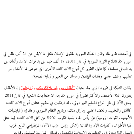
في أحدث تقرير لها، وثقت الشبكة السورية لحقوق الإنسان مقتل ما لايقل عن 21 ألف طفل في
سوريا منذ اندلاع الثورة السورية في آذار 2011، 19 ألف منهم على يد قوات الأسد وألفان على
فصائل مسلحة، كما تناول التقرير كل أنواع الانتهاكات الأخرى التي تعرض لها الأطفال من
يب وعنف جنسي وفقدان للوالدين وحرمان من التعليم والرعاية الصحية.
لت الشبكة في تقريرها الذي جاء بعنوان
“أطفال سوريا.. ملائكة مكسورة الجناح”
إن الأطفال
يعتبرون الفئة الأضعف والأكثر تضرراً في سوريا منذ بدء الاحتجاجات الشعبية في آذار/ 2011
ى الآن في ظل النزاع المسلح الغير دولي، وقد ارتكبت في حقهم مختلف أنواع الانتهاكات،
قتل والتعذيب والعنف الجنسي وما إلى ذلك، ويتربع النظام السوري وحلفاؤه (الميليشيات
الأجنبية والقوات الروسية) على رأس الهرم بنسبة تقارب الـ90% من مجمل الانتهاكات، فيما تحتل
ة الأطراف، كقوات الإدارة الذاتية (بشكل رئيس حزب الاتحاد الديمقراطي التابع لحزب
مال الكردستاني)، والتنظيمات الإسلامية المتشددة، وفصائل المعارضة المسلحة، وقوات