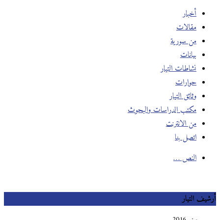
أخبار
مقالات
من سورية
بيانات
نشاطات التيار
حوارات
وثائق التيار
مكتب الدراسات والبحوث
من الانترنت
اتصل بنا
النص …
يف التيار
يونيو 2016