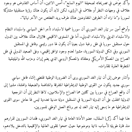
د عِوَض في تصريحاته لصحيفة “اليوم السابع”، أمس الاثنين، أن أساس التفاوض هو وجود
ف في وجهات النظر أو خلاف في الرؤى، لكن لابد أن يكون هناك رؤية مستقبلية مشتركة
ريا و”ما نراه أن الطرفين المتفاوضين هناك طرف يريد التخلص من الآخر نهائيا”.
ضح أمين سر تيار الغد السوري أن سوريا ضحية لاستبداد تأخر الحل السياسي واستبداد النظام
استبداد الديني والاستبداد الدولي.. أما على المستوى الاقليمي فلايزال هناك خلاف بين الدول
 مستقبل سوريا في ظل رغبة دول بعينها أن يكون لها دور رئيسي وفاعل في المستقبل
وري وفي شكل الدولة السورية، مشيرا لعدم وجود توافق إقليمي، وعلى الصعيد الدولي في ظل
راع بين المعسكر الأمريكي وحلفائه والمعسكر الروسي الذي يضم إيران وحزب الله والميليشية
طرفة العابرة للقارات.
ار عوض إلى أن تيار الغد السوري يرى أن الضرورة الوطنية تقتضي إنشاء فاعل سياسي
ي جديد يتكون من القوى الوطنية الديمقراطية المتفرقة والمتنافسة والضعيفة والهشة، مشيرا إلى
اقع الصراع في سوريا بين كتلتين هما الصراع والإسلاميين، لافتا النظر إلى أن المرجعية
ولية اتفقت على أن الدولة السورية في المستقبل دولة مدنية تعددية ليس لها حامل سوى القوى
مقراطية هو ما يسعى إليه تيار الغد له عبر برنامج العمل الوطني للسوريين.
 فيما أكد زكريا السقال، عضو الأمانة العامة في تيار الغد السوري، فقدان السوريين لقرارهم
 فترة طويلة لأسباب ذاتية وموضوعية حيث سمحوا للقوى العالمية والإقليمية بالتدخل ببلادهم،