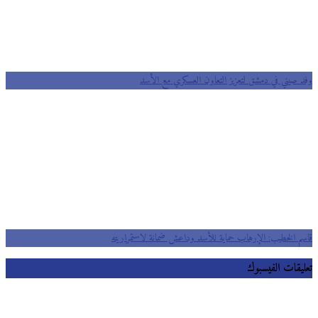
 صيني في دمشق لتعزيز التعاون العسكري مع الأسد
م الخطيب: الإرهاب حماية للأسد وداعش ضمانة لاستمراريته
يقات الفيسبوك