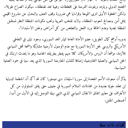
جتمع الدولي ويلزمه ويفوت الفرصة على مخططات رهيبة تعد للمنطقة.. سيكون الصراع طويلا،
ن الخطوة الأولى لنرى اللوحة وقراءتها هي ضرورة وقف العنف والبحث عن مشروع اقليمي
ل أمن ومصالح شعوب المنطقة.. ولابد للنخب العربية ونخب مكونات المنطقة النظر لمستقبل
نطقة بجدية وعدم الحماقة ورد الفعل والتخلص من كل أمراض وعفن الاستبداد”.
ره أوضح كمال الطويل، عضو الأمانة العامة لتيار الغد السوري، وجود تباين في التعاطي
مريكي والروسي لحل الأزمة السورية مع عدم الوصول لأرضية مشتركة واضحة للحل السياسي
زمة، موضحا أن الروس والأمريكان كلا منهم يفطر بطريقته الخاصة وهو ما يحدث ارتباك في
ل السياسي والعملية التفاوضية، إضافة لتشتت المعارضة السورية الذي يعد سببا في جمود العملية
اسية.
ر أن مبعوث الأمم المتحدة إلى سوريا استيفان دي ميستورا كان قد أكد أن المنظمة الدولية
تعقد جولة جديدة من محادثات السلام السورية في جنيف حتى يتفق المسئولون من كل
طراف على معايير اتفاق الانتقال السياسي الذي تنتهي مهلة التوصل إليه في الأول من آب/
طس المقبل.
مات ذات صلة