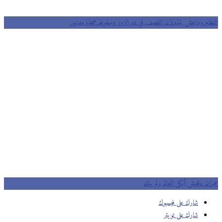
ظام وداعش يتبادلان القصف في دير الزور وسقوط ضحايا مدنيين
ان دقنيش أبكى العالم ولم يبك
شارك على فيسبوك
شارك على تويتر