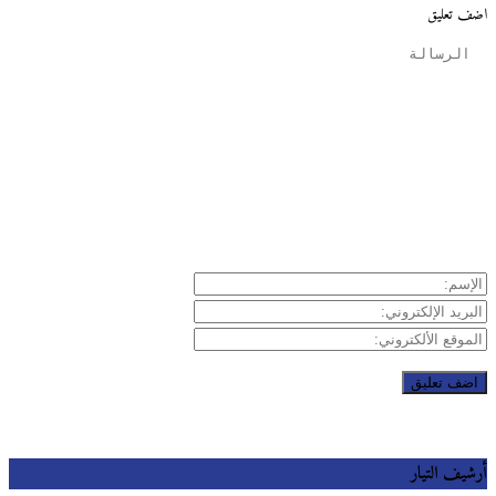
 تعليق
يف التيار