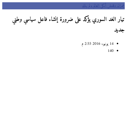
ان دقنيش أبكى العالم ولم يبك
ار الغد السوري يؤكد على ضرورة إنشاء فاعل سياسي وطني
يد
14 يونيو، 2016 2:55 م
140