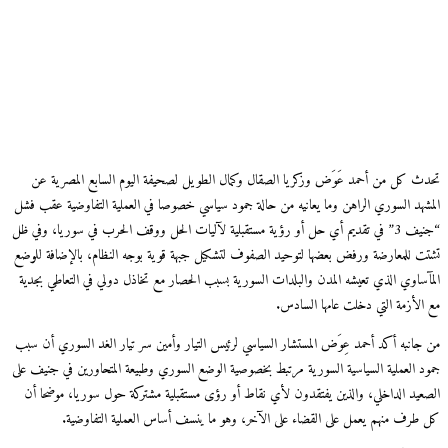
ث كل من أحمد عَوَض وزكريا الصقال وكمال الطويل لصحيفة اليوم السابع المصرية عن
شهد السوري الراهن وما يعانيه من حالة جمود سياسي خصوصا في العملية التفاوضية عقب فشل
“جنيف 3” في تقديم أي حل أو رؤية مستقبلية لآليات الحل ووقف الحرب في سوريا، وفي ظل
ت للمعارضة ورفض بعضها لتوحيد الصفوف لتشكيل جبهة قوية بوجه النظام، بالإضافة للوضع
آساوي الذي تعيشه المدن والبلدات السورية بسبب الحصار مع تخاذل دولي في التعاطي بجدية
الأزمة التي دخلت عامها السادس.
جانبه أكد أحمد عِوَض المستشار السياسي لرئيس التيار وأمين سر تيار الغد السوري أن سبب
د العملية السياسية السورية مرتبط بخصوصية الوضع السوري وطبيعة المتحاورين في جنيف على
عيد الداخلي، والذين يفتقدون لأي نقاط أو رؤى مستقبلية مشتركة حول سوريا، موضحا أن
طرف منهم يعمل على القضاء على الآخر، وهو ما ينسف أساس العملية التفاوضية.