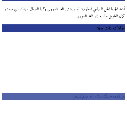
د الجربا الحل السياسي المعارضة السورية تيار الغد السوري زكريا الصقال ستيفان دي ميستورا
ل الطويل مبادرة تيار الغد السوري
لات ذات صلة
السوريين ألا ينتظروا أوباما لإنقاذهم