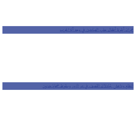
ان أيقونة أطفال حلب الصامدين في وجه آلة الحرب
ظام وداعش يتبادلان القصف في دير الزور وسقوط ضحايا مدنيين