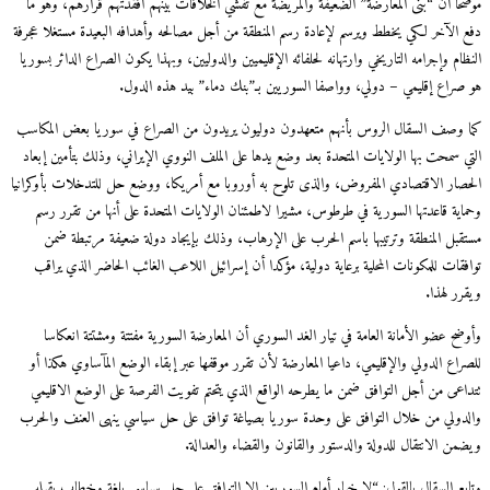
حا أن “بنى المعارضة” الضعيفة والمريضة مع تفشي الخلافات بينهم أفقدتهم قرارهم، وهو ما
 الآخر لكي يخطط ويرسم لإعادة رسم المنطقة من أجل مصالحه وأهدافه البعيدة مستغلا عجرفة
ام وإجرامه التاريخي وارتهانه لحلفائه الإقليميين والدوليين، وبهذا يكون الصراع الدائر بسوريا
صراع إقليمي – دولي، وواصفا السوريين بـ”بنك دماء” بيد هذه الدول.
 وصف السقال الروس بأنهم متعهدون دوليون يريدون من الصراع في سوريا بعض المكاسب
ي سمحت بها الولايات المتحدة بعد وضع يدها على الملف النووي الإيراني، وذلك بتأمين إبعاد
صار الاقتصادي المفروض، والذى تلوح به أوروبا مع أمريكا، ووضع حل للتدخلات بأوكرانيا
اية قاعدتها السورية في طرطوس، مشيرا لاطمئنان الولايات المتحدة على أنها من تقرر رسم
قبل المنطقة وترتيبها باسم الحرب على الإرهاب، وذلك بإيجاد دولة ضعيفة مرتبطة ضمن
فقات للمكونات المحلية برعاية دولية، مؤكدا أن إسرائيل اللاعب الغائب الحاضر الذي يراقب
ر لهذا.
ضح عضو الأمانة العامة في تيار الغد السوري أن المعارضة السورية مفتتة ومشتتة انعكاسا
راع الدولي والإقليمي، داعيا المعارضة لأن تقرر موقفها عبر إبقاء الوضع المآساوي هكذا أو
اعى من أجل التوافق ضمن ما يطرحه الواقع الذي يتحتم تفويت الفرصة على الوضع الاقليمي
دولي من خلال التوافق على وحدة سوريا بصياغة توافق على حل سياسي ينهى العنف والحرب
من الانتقال للدولة والدستور والقانون والقضاء والعدالة.
بع السقال بالقول: “لا خيار أمام السوريين إلا التوافق على حل سياسي بلغة وخطاب يقبله