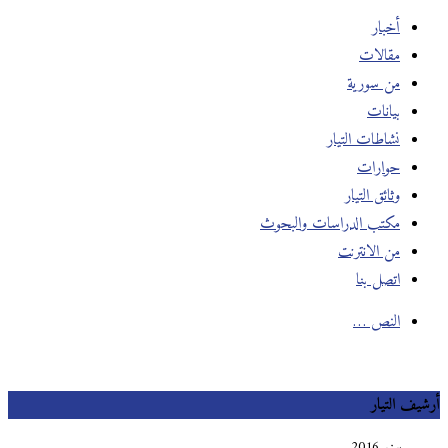
أخبار
مقالات
من سورية
بيانات
نشاطات التيار
حوارات
وثائق التيار
مكتب الدراسات والبحوث
من الانترنت
اتصل بنا
النص …
يف التيار
يونيو 2016