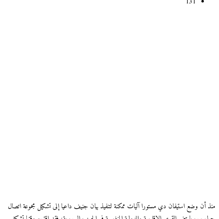
131
منذ أن وضع استيفان دي مستورا آليات ممكنة لتنفيذ بيان جنيف داعيا إلى تشكيل مجموعة اتصال
حول سوريا تضم القوى الإقليمية والدولية المنغمسة في الحرب السورية، فقد اقترح وقتها تشكيل