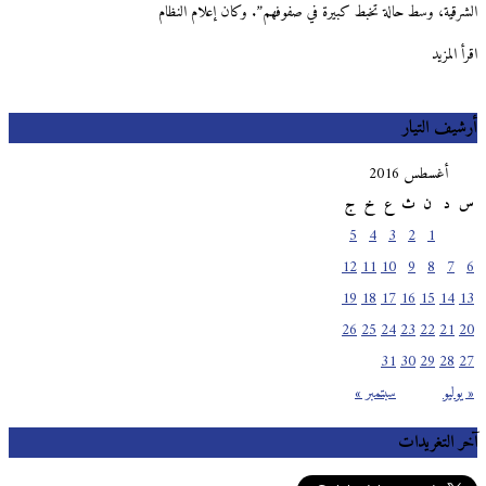
الشرقية، وسط حالة تخبط كبيرة في صفوفهم”. وكان إعلام النظام
اقرأ المزيد
أرشيف التيار
أغسطس 2016
س
د
ن
ث
ع
خ
ج
5
4
3
2
1
12
11
10
9
8
7
6
19
18
17
16
15
14
13
26
25
24
23
22
21
20
31
30
29
28
27
« يوليو
سبتمبر »
آخر التغريدات