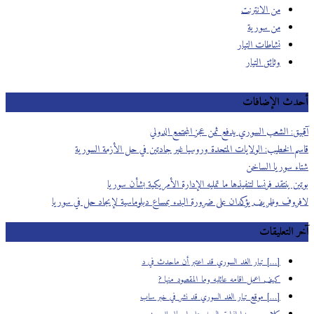
من الانترنت
من سورية
نشاطات التيار
وثائق التيار
أحدث الإضافات
آقبيق: الشعب السوري يدفع ثمن عجز المجتمع الدولي
قاسم الخطيب: الولايات المتحدة وروسيا غير جادتين في حل الأزمة السورية
شتاء سوريا الساخن
بوتين ينتقد فرنسا لتنفيذها ما تمليه الإدارة الأمريكية بشأن سوريا
لافروف وظريف يؤكدان على ضرورة البدء بمساع دبلوماسية لإيجاد حل في سوريا
آخر التعليقات
[…] تيار الغد السوري قد اعتبر أن ماحدث في د
كيف اعمل اقامه عائليه وما المقصود منها ?
[…] موقع تيار الغد السوري قد نشر في خبر ساب