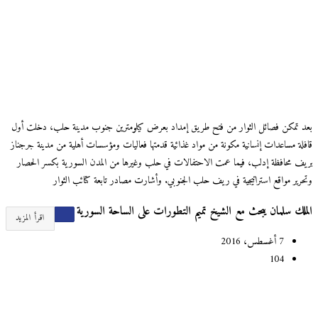
بعد تمكن فصائل الثوار من فتح طريق إمداد بعرض كيلومترين جنوب مدينة حلب، دخلت أول
قافلة مساعدات إنسانية مكونة من مواد غذائية قدمتها فعاليات ومؤسسات أهلية من مدينة جرجناز
بريف محافظة إدلب، فيما عمت الاحتفالات في حلب وغيرها من المدن السورية بكسر الحصار
وتحرير مواقع استراتيجية في ريف حلب الجنوبي. وأشارت مصادر تابعة كتائب الثوار
الملك سلمان يبحث مع الشيخ تميم التطورات على الساحة السورية
اقرأ المزيد
7 أغسطس، 2016
104