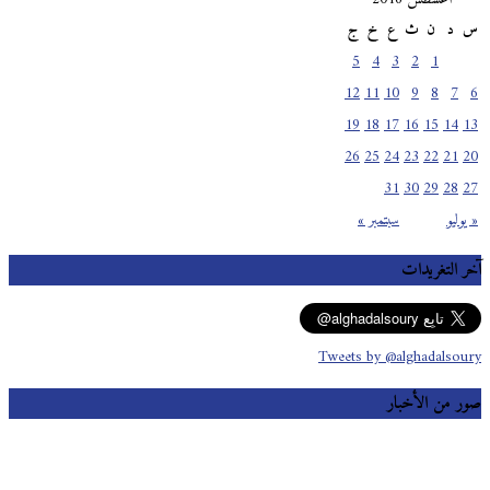
س
د
ن
ث
ع
خ
ج
5
4
3
2
1
12
11
10
9
8
7
6
19
18
17
16
15
14
13
26
25
24
23
22
21
20
31
30
29
28
27
« يوليو
سبتمبر »
آخر التغريدات
Tweets by @alghadalsoury
صور من الأخبار