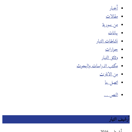
أخبار
مقالات
من سورية
بيانات
نشاطات التيار
حوارات
وثائق التيار
مكتب الدراسات والبحوث
من الانترنت
اتصل بنا
النص …
أرشيف التيار
أغسطس 2016