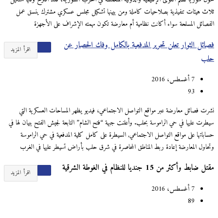
ثلاث هيئات تنفيذية بصلاحيات كاملة ومن بيينها تشكيل مجلس عسكري مشترك ينسق عمل
الفصائل المسلحة سواء أكانت نظامية أم معارضة تكون مهمته الإشراف على الأجهزة
فصائل الثوار تعلن تحرير المدفعية بالكامل وفك الحصار عن
اقرأ المزيد
حلب
7 أغسطس، 2016
93
نشرت فصائل معارضة عبر مواقع التواصل الاجتماعي، فيديو يظهر المساحات العسكرية التي
سيطرت عليها في حي الراموسة بحلب. وأعلنت جبهة “فتح الشام” التابعة لجيش الفتح ببيان لها في
حساباتها على مواقع التواصل الاجتماعي, السيطرة على كامل كلية المدفعية في حي الراموسة
وتحاول المعارضة إعادة ربط المناطق المحاصرة في شرق حلب بأراض تسيطر عليها في الغرب
مقتل ضابط وأكثر من 15 جنديا للنظام في الغوطة الشرقية
اقرأ المزيد
7 أغسطس، 2016
89