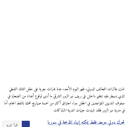
شنت طائرات التحالف الدولي، ظهر اليوم الأحد، عدة غارات جوية على حقل التنك النفطي
الذي يسيطر عليه تنظيم داعش في ريف دير الزور الشرقي ما أدى لوقوع أعداد من الضحايا في
صفوف المدنيين المتواجدين في الحقل جراء احتراق أكثر من خمسة صهاريج محملة بالنفط الخام. أما
في مدينة دير الزور فلقد شهدت جبهات المدينة اشتباكات
تحرك دولي موحد فقط يمكنه إنهاء المذبحة في سوريا
اقرأ المزيد