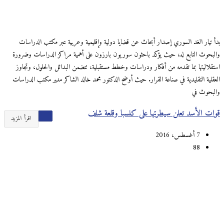
بدأ تيار الغد السوري إصدار أبحاث عن قضايا دولية وإقليمية وعربية عبر مكتب الدراسات
والبحوث التابع له، حيث يؤكد باحثون سوريون بارزون على أهمية مراكز الدراسات وضرورة
استقلاليتها بما تقدمه من أفكار ودراسات وخطط مستقبلية، تتضمن البدائل والحلول، وتجاوز
العقلية التقليدية في صناعة القرار. حيث أوضح الدكتور محمد خالد الشاكر مدير مكتب الدراسات
والبحوث في
قوات الأسد تعلن سيطرتها على كنسبا وقلعة شلف
اقرأ المزيد
7 أغسطس، 2016
88