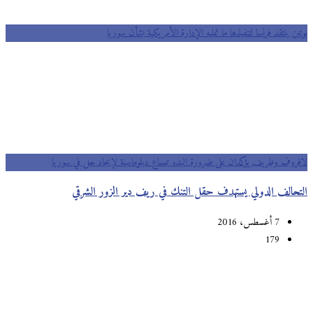
بوتين ينتقد فرنسا لتنفيذها ما تمليه الإدارة الأمريكية بشأن سوريا
لافروف وظريف يؤكدان على ضرورة البدء بمساع دبلوماسية لإيجاد حل في سوريا
التحالف الدولي يستهدف حقل التنك في ريف دير الزور الشرقي
7 أغسطس، 2016
179