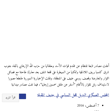
أعلنت مصادر تابعة للنظام عن تقدم قوات الأسد وحلفائها من حزب الله الإرهابي باتجاه جنوب
شرق كنسبا بريف اللاذقية وتمكنها من السيطرة على قلعة شلف بعد معارك طاحنة مع فصائل
الثوار والمعارضة وقصف روسي عنيف على المنطقة. ونقلت الإخبارية السورية مقطعا مصورا
لاستهداف رتل للثوار بالألغام “أسفر عن مقتل خمسين إرهابيا”، فيما نفت مصادر ميدانية
المجلس العسكري البديل للحل السياسي في جنيف المقبلة
اقرأ المزيد
7 أغسطس، 2016