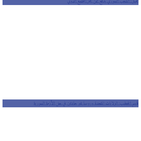
آقبيق: الشعب السوري يدفع ثمن عجز المجتمع الدولي
قاسم الخطيب: الولايات المتحدة وروسيا غير جادتين في حل الأزمة السورية