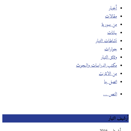
أخبار
مقالات
من سورية
بيانات
نشاطات التيار
حوارات
وثائق التيار
مكتب الدراسات والبحوث
من الانترنت
اتصل بنا
النص …
أرشيف التيار
أغسطس 2016