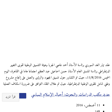
عقد تيار الغد السوري برئاسة الأستاذ أحمد عاصي الجربا وهيئة التنسيق الوطنية لقوى التغيير
الديمقراطي برئاسة المنسق العام الأستاذ حسن اسماعيل عبد العظيم اجتماعا هاما في القاهرة، اليوم
الخميس 11/8/2016، حيث تم التشاور حول تنسيق الجهود والرؤى والعمل على إنجاح مشروع
وطني شامل للقوى الوطنية الديمقراطية. حيث تم خلال اللقاء التوافق على ضرورة استئناف العملية
جديد مكتب الدراسات والبحوث: أجيال الإسلام السياسي
اقرأ المزيد
11 أغسطس، 2016
149