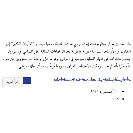
عاد الحديث حول سيناريوهات إعادة ترسيم خرائط المنطقة، ومنها سيناريو “الأردن الكبير” إلى
التداول في الأوساط السياسية العربية والغربية بعد الإخفاقات المتتالية للحل السياسي في سوريا،
وظهور مؤشرات على انهيار العملية السياسية في العراق؛ وهو ما عزّز وجهة نظر مسؤولين من دول
عدّة قالوا بأنه لم يعد بالإمكان الاحتفاظ بالعراق وسوريا مُوحّدين، وأن حالة الفوضى
الجيش الحر: النصر في حلب سببه رص الصفوف
اقرأ المزيد
11 أغسطس، 2016
196