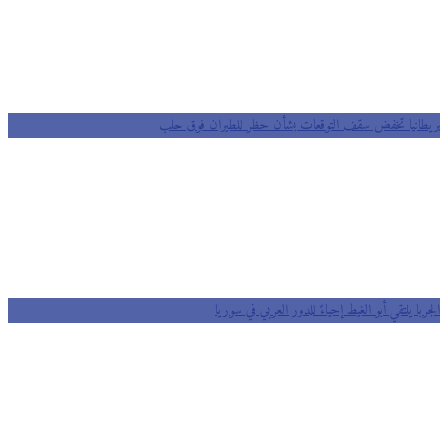
بريطانيا تخفض سقف التوقعات بشأن حظر للطيران فوق حلب
الجربا يلتقي أبو الغيط إحياءً للدور العربي في سوريا