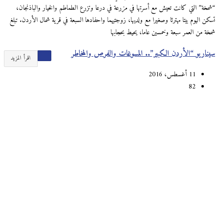
“شمخة” التي كانت تعيش مع أسرتها في مزرعة في درعا وتزرع الطماطم والخيار والباذنجان،
تسكن اليوم بيتا مهترئا وصغيرا مع ولديها، زوجتيهما واحفادها السبعة في قرية شمال الأردن. تبلغ
شمخة من العمر سبعة وخمسين عاما، يحيط بحجابها
سيناريو “الأردن الكبير”.. المسوغات والفرص والمخاطر
اقرأ المزيد
11 أغسطس، 2016
82