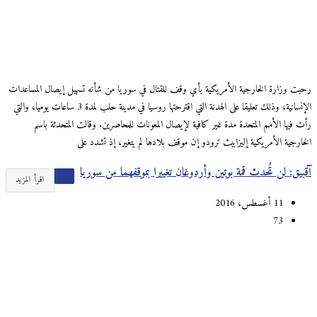
رحبت وزارة الخارجية الأمريكية بأي وقف للقتال في سوريا من شأنه تسهيل إيصال المساعدات
الإنسانية، وذلك تعليقا على الهدنة التي اقترحتها روسيا في مدينة حلب لمدة 3 ساعات يوميا، والتي
رأت فيها الأمم المتحدة مدة غير كافية لإيصال المعونات للمحاصرين. وقالت المتحدثة باسم
الخارجية الأمريكية إليزابيث ترودو إن موقف بلادها لم يتغير، إذ تشدد على
آقبيق: لن تُحدث قمة بوتين وأردوغان تغييرا بموقفهما من سوريا
اقرأ المزيد
11 أغسطس، 2016
73