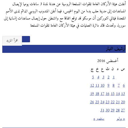
أعلنت هيئة الأركان العامة للقوات المسلحة الروسية عن هدنة لمدة 3 ساعات يوميا لإيصال
المساعدات إلى مدينة حلب بدءا من اليوم الخميس، فيما أعلن المندوب الروسي الدائم لدى الأمم
المتحدة فيتالي تشوركين أن موسكو قد توقع اتفاقا مع واشنطن حول إيصال مساعدات إنسانية إلى
سوريا. وتحدث قائد دائرة العمليات في هيئة الأركان العامة للقوات المسلحة
اقرأ المزيد
أرشيف التيار
أغسطس 2016
س
د
ن
ث
ع
خ
ج
5
4
3
2
1
12
11
10
9
8
7
6
19
18
17
16
15
14
13
26
25
24
23
22
21
20
31
30
29
28
27
« يوليو
سبتمبر »