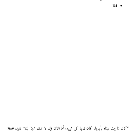
104
“كان لنا بيت بنيناه بأيدينا، كان لدينا كل شيء، أما الآن فإننا لا نملك شيئا البتة” تقول شمخة.