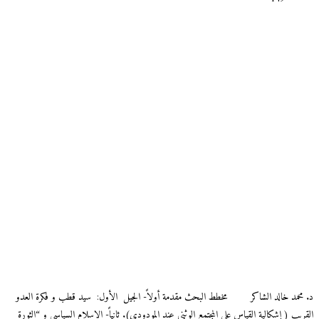
د. محمد خالد الشاكر مخطط البحث مقدمة أولاً- الجيل الأول: سيد قطب و فكرة العدو
القربب ( إشكالية القياس على المجتمع الوثني عند المودودي). ثانياً- الإسلام السياسي و “الثورة