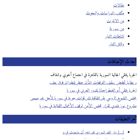
مقالات
مكتب الدراسات والبحوث
من الانترنت
من سورية
نشاطات التيار
وثائق التيار
أحدث الإضافات
الجربا يلتقي الجالية السورية بالقاهرة في اجتماع أخوي وشفاف
بريطانيا تخفض سقف التوقعات بشأن حظر للطيران فوق حلب
الجربا يلتقي أبو الغيط إحياءً للدور العربي في سوريا
مجلس الشيوخ الروسي يقر اتفاقية نشر قوات جوية في سوريا لأجل غير مسمى
مشروع نيوزيلندي لقرار بمجلس الأمن لوقف الأعمال القتالية في سوريا
آخر التعليقات
[…] تيار الغد السوري قد اعتبر أن ماحدث في د