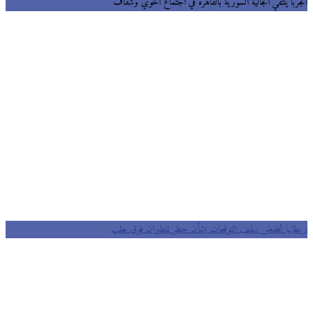
الجربا يلتقي الجالية السورية بالقاهرة في اجتماع أخوي وشفاف
بريطانيا تخفض سقف التوقعات بشأن حظر للطيران فوق حلب