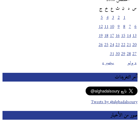
س
د
ن
ث
ع
خ
ج
5
4
3
2
1
12
11
10
9
8
7
6
19
18
17
16
15
14
13
26
25
24
23
22
21
20
31
30
29
28
27
« يوليو
سبتمبر »
آخر التغريدات
Tweets by @alghadalsoury
صور من الأخبار