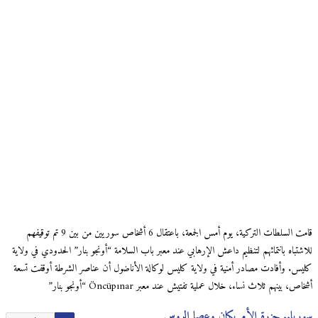
قامت السلطات التركية، يوم أمس الجمعة، باعتقال 6 أشخاص سوريين من بين 9 تم توقيفهم
للاشتباه بانتمائهم لتنظيم داعش الإرهابي عند معبر باب السلامة “أونجو بنار” الحدودي في ولاية
كليس. وأفادت مصادر أمنية في ولاية كليس لوكالة الأناضول أن عناصر الشرطة أوقفت تسعة
أشخاص، بينهم ثلاث نساء، خلال عملية تفتيش عند معبر Öncüpınar “أونجو بنار”
سوريا.. جزرة الأمريكان وعصا الروس