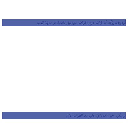
أردوغان يؤكد أن قوات درع الفرات ستواصل تقدمها نحو مدينة الباب
موسكو: تمديد الهدنة في حلب بيد الطرف الآخر