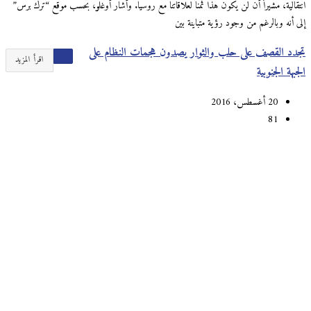
انتقالية، مشيراً أن لن يكون هذا ثمناً لعلاقاتنا مع روسيا. وأشار أوغلو، بحسب موقع “ترك برس”
إلى أنه وبالرغم من وجود رؤية متباينة بين
تجدد القصف على حلب والثوار يصدون هجمات النظام على
اقرأ المزيد
الجبهة الجنوبية
20 أغسطس، 2016
81