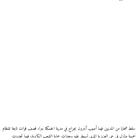
سقط ضحايا من المدنيين فيما أصيب آخرون بجراح في مدينة الحسكة جراء قصف قوات تابعة للنظام
خمسة منازل في حي العزيزية الذي تسيطر عليه وحدات حماية الشعب الكردية، فيما تجددت