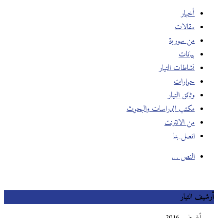
أخبار
مقالات
من سورية
بيانات
نشاطات التيار
حوارات
وثائق التيار
مكتب الدراسات والبحوث
من الانترنت
اتصل بنا
النص …
أرشيف التيار
أغسطس 2016