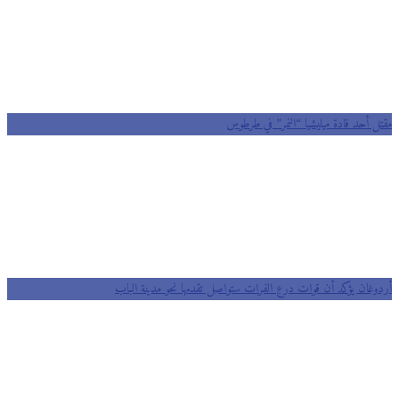
مقتل أحد قادة ميليشيا “النمر” في طرطوس
أردوغان يؤكد أن قوات درع الفرات ستواصل تقدمها نحو مدينة الباب