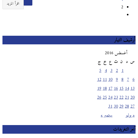
اقرأ المزيد
2
أرشيف التيار
أغسطس 2016
س
د
ن
ث
ع
خ
ج
5
4
3
2
1
12
11
10
9
8
7
6
19
18
17
16
15
14
13
26
25
24
23
22
21
20
31
30
29
28
27
« يوليو
سبتمبر »
آخر التغريدات