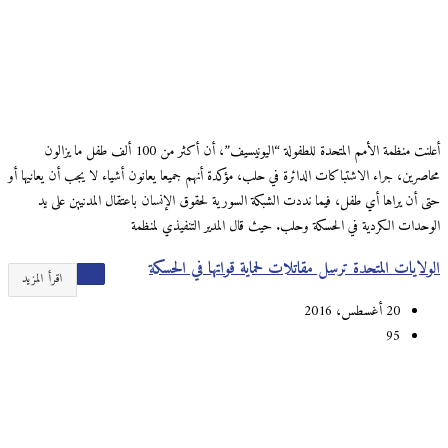
أعلنت منظمة الأمم المتحدة للطفولة “اليونيسيف”، أن أكثر من 100 ألف طفل ما يزالون
محاصرين، جراء الاشتباكات الدائرة في حلب، مؤكدة أنهم جميعا يعانون أشياء لا يجب أن يعانيها أو
حتى أن يراها أي طفل، فيما نددت الشبكة السورية لحقوق الإنسان باعتقال المدنيين على يد
الوحدات الكردية في الحسكة وحلب. حيث قال المدير التنفيذي لمنظمة
الولايات المتحدة ترسل مقاتلات لحماية قواتها في الحسكة
اقرأ المزيد
20 أغسطس، 2016
95