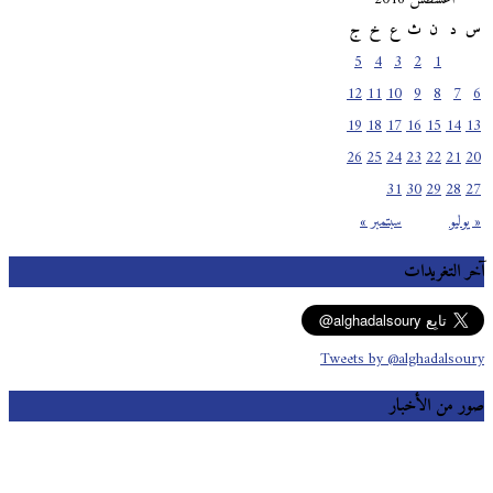
س
د
ن
ث
ع
خ
ج
5
4
3
2
1
12
11
10
9
8
7
6
19
18
17
16
15
14
13
26
25
24
23
22
21
20
31
30
29
28
27
« يوليو
سبتمبر »
آخر التغريدات
Tweets by @alghadalsoury
صور من الأخبار