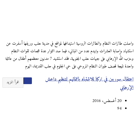
واصلت طائرات النظام والطائرات الروسية استهدافها لمواقع في مدينة حلب وريفها أسفرت عن
استشهاد وإصابة العشرات وتهدم عدد من المباني، فيما صد الثوار عدة هجمات لقوات النظام
وحزب الله الإرهابي على جبهات حلب الجنوبية. فقد استشهد 7 مدنيين معظمهم أطفال من عائلة
واحدة نتيجة قصف طيران النظام المروحي على حي الجلوم في حلب القديمة، اليوم
اعتقال سوريين في تركيا للاشتباه بانتمائهم لتنظيم داعش
اقرأ المزيد
الإرهابي
20 أغسطس، 2016
94