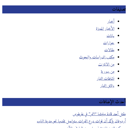
تصنيفات
أخبار
الأخبار المميزة
بيانات
حوارات
مقالات
مكتب الدراسات والبحوث
من الانترنت
من سورية
نشاطات التيار
وثائق التيار
أحدث الإضافات
مقتل أحد قادة ميليشيا “النمر” في طرطوس
أردوغان يؤكد أن قوات درع الفرات ستواصل تقدمها نحو مدينة الباب