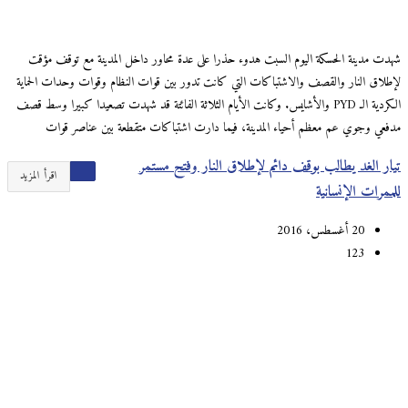
شهدت مدينة الحسكة اليوم السبت هدوء حذرا على عدة محاور داخل المدينة مع توقف مؤقت
لإطلاق النار والقصف والاشتباكات التي كانت تدور بين قوات النظام وقوات وحدات الحماية
الكردية الـ PYD والأشايس. وكانت الأيام الثلاثة الفائتة قد شهدت تصعيدا كبيرا وسط قصف
مدفعي وجوي عم معظم أحياء المدينة، فيما دارت اشتباكات متقطعة بين عناصر قوات
تيار الغد يطالب بوقف دائم لإطلاق النار وفتح مستمر
اقرأ المزيد
للممرات الإنسانية
20 أغسطس، 2016
123